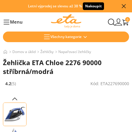
Letní výprodej se slevou až 38 %
Nakoupit
0
Menu
Hlavní
Všechny kategorie
Domov a úklid
Žehličky
Napařovací žehličky
Žehlička ETA Chloe 2276 90000
stříbrná/modrá
4.2
(5)
Kód: ETA227690000
Hodnocení: 4.2 z 5 (5 recenzí)