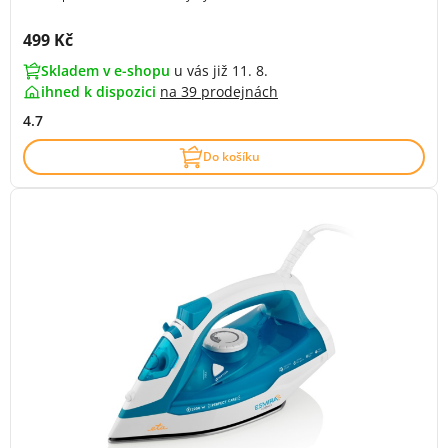
Cena s DPH:
499 Kč
Skladem v e-shopu
u vás již 11. 8.
ihned k dispozici
na
39 prodejnách
4.7
Do košíku