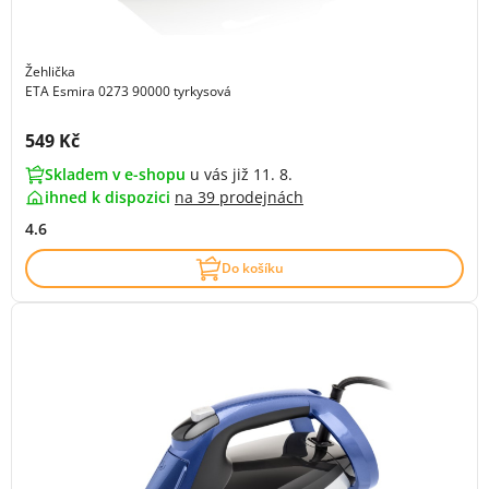
Žehlička
ETA Esmira 0273 90000 tyrkysová
Cena s DPH:
549 Kč
Skladem v e-shopu
u vás již 11. 8.
ihned k dispozici
na
39 prodejnách
4.6
Do košíku