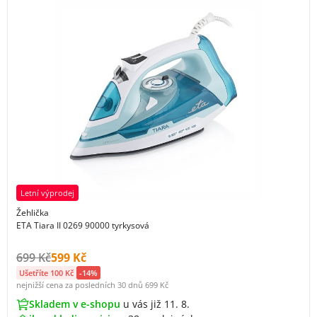
Letní výprodej
Žehlička
ETA Tiara II 0269 90000 tyrkysová
Původní cena s DPH:
Cena s DPH:
699 Kč
599 Kč
Ušetříte 100 Kč
-14%
nejnižší cena za posledních 30 dnů
699 Kč
Skladem v e-shopu
u vás již 11. 8.