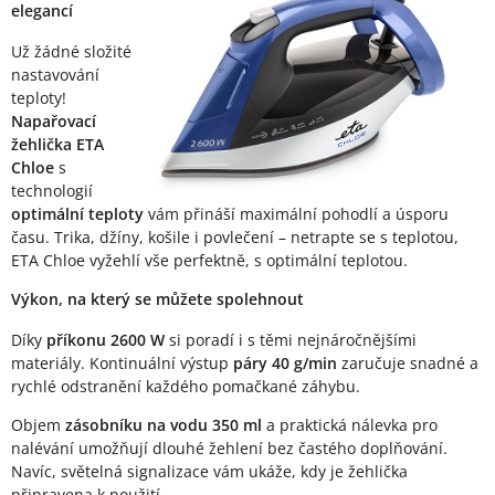
elegancí
Už žádné složité
nastavování
teploty!
Napařovací
žehlička ETA
Chloe
s
technologií
optimální teploty
vám přináší maximální pohodlí a úsporu
času. Trika, džíny, košile i povlečení – netrapte se s teplotou,
ETA Chloe vyžehlí vše perfektně, s optimální teplotou.
Výkon, na který se můžete spolehnout
Díky
příkonu 2600 W
si poradí i s těmi nejnáročnějšími
materiály. Kontinuální výstup
páry 40 g/min
zaručuje snadné a
rychlé odstranění každého pomačkané záhybu.
Objem
zásobníku na vodu 350 ml
a praktická nálevka pro
nalévání umožňují dlouhé žehlení bez častého doplňování.
Navíc, světelná signalizace vám ukáže, kdy je žehlička
připravena k použití.