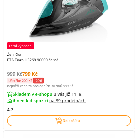
Letní výprodej
Žehlička
ETA Tiara II 3269 90000 černá
Původní cena s DPH:
Cena s DPH:
999 Kč
799 Kč
Ušetříte 200 Kč
-20%
nejnižší cena za posledních 30 dnů
999 Kč
Skladem v e-shopu
u vás již 11. 8.
ihned k dispozici
na
39 prodejnách
4.7
Do košíku