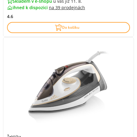
Skladem v e-shopu
u vás již 11. 8.
ihned k dispozici
na
39 prodejnách
4.6
Do košíku
Žehlička