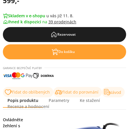
599,-
Skladem v e-shopu
u vás již 11. 8.
ihned k dispozici
na
39 prodejnách
Rezervovat
Do košíku
GARANCE BEZPEČNÉ PLATBY
Přidat do oblíbených
Přidat do porovnání
Návod
Popis produktu
Parametry
Ke stažení
Recenze a hodnocení
Popis produktu
Ovládněte
žehlení s