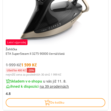
Letní výprodej
Žehlička
ETA SuperSteam II 3275 90000 černá/zlatá
Původní cena s DPH:
Cena s DPH:
1 999 Kč
1 599 Kč
Ušetříte 400 Kč
-20%
nejnižší cena za posledních 30 dnů
1 999 Kč
Skladem v e-shopu
u vás již 11. 8.
ihned k dispozici
na
39 prodejnách
4.8
Do košíku