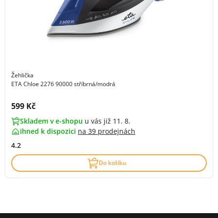
Žehlička
ETA Chloe 2276 90000 stříbrná/modrá
Cena s DPH:
599 Kč
Skladem v e-shopu
u vás již 11. 8.
ihned k dispozici
na
39 prodejnách
4.2
Do košíku