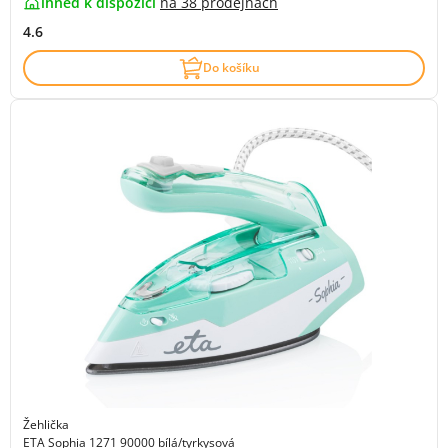
ihned k dispozici
na
38 prodejnách
4.6
Do košíku
Žehlička
ETA Sophia 1271 90000 bílá/tyrkysová