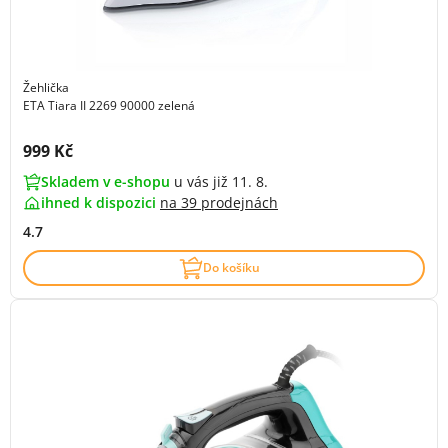
Žehlička
ETA Tiara II 2269 90000 zelená
Cena s DPH:
999 Kč
Skladem v e-shopu
u vás již 11. 8.
ihned k dispozici
na
39 prodejnách
4.7
Do košíku