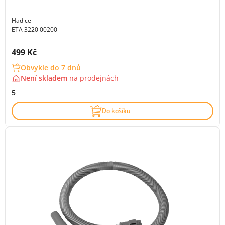
Hadice
ETA 3220 00200
Cena s DPH:
499 Kč
Obvykle do 7 dnů
Není skladem
na
prodejnách
5
Do košíku