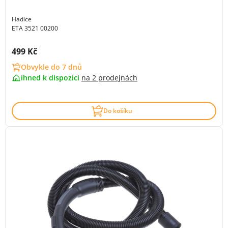
Hadice
ETA 3521 00200
Cena s DPH:
499 Kč
Obvykle do 7 dnů
ihned k dispozici
na
2 prodejnách
Do košíku