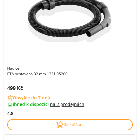
Hadice
ETA sestavená 32 mm 1221 05200
Cena s DPH:
499 Kč
Obvykle do 7 dnů
ihned k dispozici
na
2 prodejnách
4.8
Do košíku