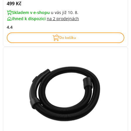
Cena s DPH:
499 Kč
Skladem v e-shopu
u vás již 10. 8.
ihned k dispozici
na
2 prodejnách
4.4
Do košíku