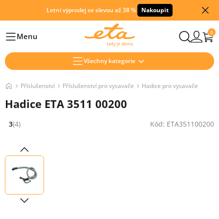
Letní výprodej se slevou až 38 %
Nakoupit
0
Menu
Hlavní
Všechny kategorie
Příslušenství
Příslušenství pro vysavače
Hadice pro vysavače
Hadice ETA 3511 00200
3
(4)
Kód: ETA351100200
Hodnocení: 3 z 5 (4 recenzí)