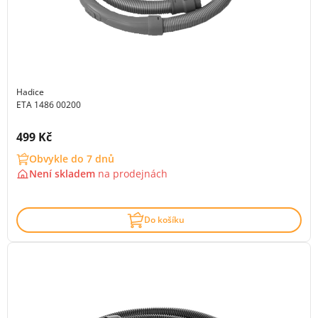
Hadice
ETA 1486 00200
Cena s DPH:
499 Kč
Obvykle do 7 dnů
Není skladem
na
prodejnách
Do košíku