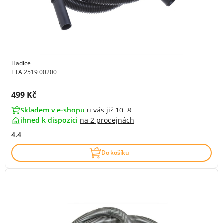
Hadice
ETA 2519 00200
Cena s DPH:
499 Kč
Skladem v e-shopu
u vás již 10. 8.
ihned k dispozici
na
2 prodejnách
4.4
Do košíku