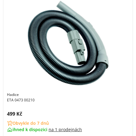
Hadice
ETA 0473 00210
Cena s DPH:
499 Kč
Obvykle do 7 dnů
ihned k dispozici
na
1 prodejnách