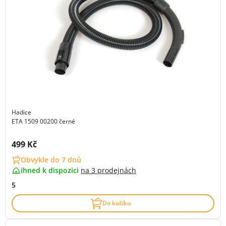
Hadice
ETA 1509 00200 černé
Cena s DPH:
499 Kč
Obvykle do 7 dnů
ihned k dispozici
na
3 prodejnách
5
Do košíku