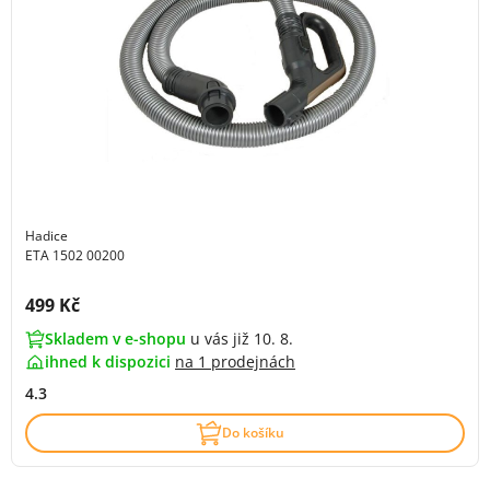
Hadice
ETA 1502 00200
Cena s DPH:
499 Kč
Skladem v e-shopu
u vás již 10. 8.
ihned k dispozici
na
1 prodejnách
4.3
Do košíku