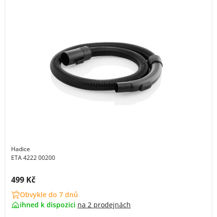
Hadice
ETA 4222 00200
Cena s DPH:
499 Kč
Obvykle do 7 dnů
ihned k dispozici
na
2 prodejnách