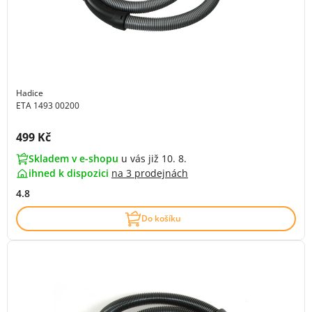
Hadice
ETA 1493 00200
Cena s DPH:
499 Kč
Skladem v e-shopu
u vás již 10. 8.
ihned k dispozici
na
3 prodejnách
4.8
Do košíku