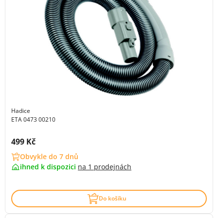
Hadice
ETA 0473 00210
Cena s DPH:
499 Kč
Obvykle do 7 dnů
ihned k dispozici
na
1 prodejnách
Do košíku