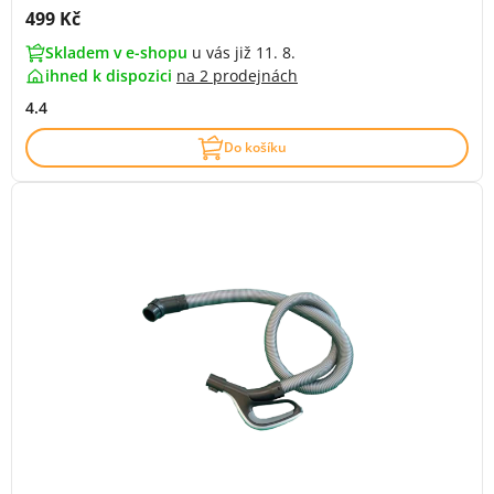
Cena s DPH:
499 Kč
Skladem v e-shopu
u vás již 11. 8.
ihned k dispozici
na
2 prodejnách
4.4
Do košíku