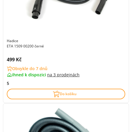
Hadice
ETA 1509 00200 černé
Cena s DPH:
499 Kč
Obvykle do 7 dnů
ihned k dispozici
na
3 prodejnách
5
Do košíku