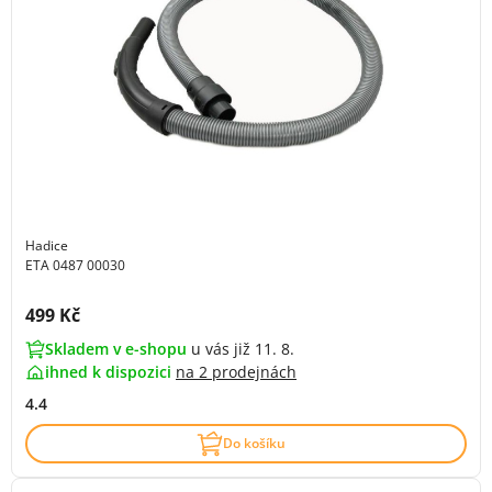
Hadice
ETA 0487 00030
Cena s DPH:
499 Kč
Skladem v e-shopu
u vás již 11. 8.
ihned k dispozici
na
2 prodejnách
4.4
Do košíku