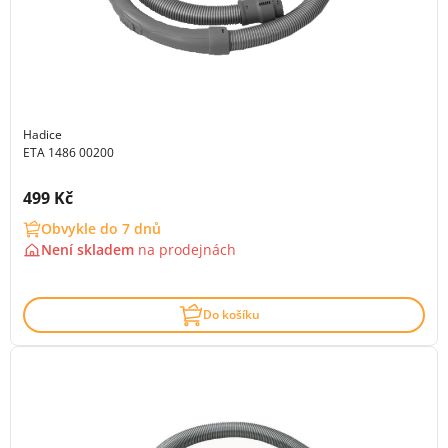
Hadice
ETA 1486 00200
Cena s DPH:
499 Kč
Obvykle do 7 dnů
Není skladem
na
prodejnách
Do košíku