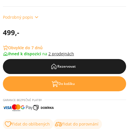
Podrobný popis
499,-
Obvykle do 7 dnů
ihned k dispozici
na
2 prodejnách
Rezervovat
Do košíku
GARANCE BEZPEČNÉ PLATBY
Přidat do oblíbených
Přidat do porovnání