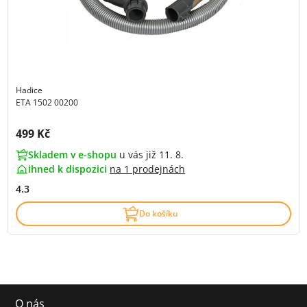
Hadice
ETA 1502 00200
Cena s DPH:
499 Kč
Skladem v e-shopu
u vás již 11. 8.
ihned k dispozici
na
1 prodejnách
4.3
Do košíku
O nás