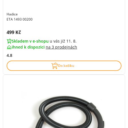
Hadice
ETA 1493 00200
Cena s DPH:
499 Kč
Skladem v e-shopu
u vás již 11. 8.
ihned k dispozici
na
3 prodejnách
4.8
Do košíku