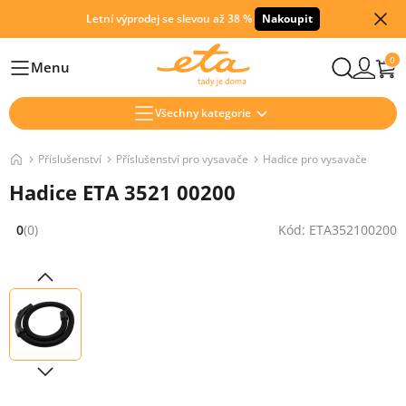
Letní výprodej se slevou až 38 %
Nakoupit
0
Menu
Hlavní
Všechny kategorie
Příslušenství
Příslušenství pro vysavače
Hadice pro vysavače
Hadice ETA 3521 00200
0
(0)
Kód: ETA352100200
Hodnocení: 0 z 5 (0 recenzí)