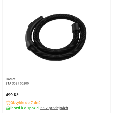
Hadice
ETA 3521 00200
Cena s DPH:
499 Kč
Obvykle do 7 dnů
ihned k dispozici
na
2 prodejnách