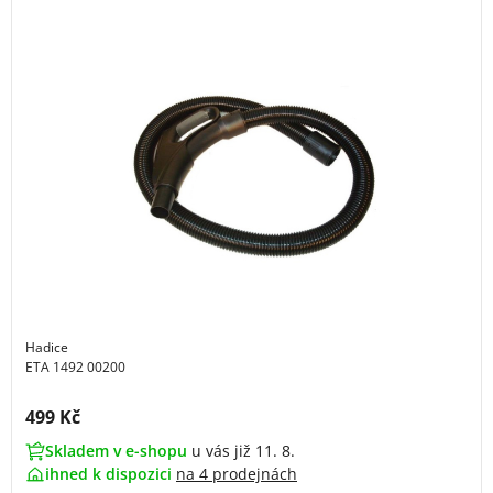
Hadice
ETA 1492 00200
Cena s DPH:
499 Kč
Skladem v e-shopu
u vás již 11. 8.
ihned k dispozici
na
4 prodejnách