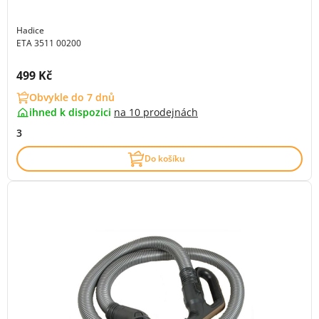
Hadice
ETA 3511 00200
Cena s DPH:
499 Kč
Obvykle do 7 dnů
ihned k dispozici
na
10 prodejnách
3
Do košíku