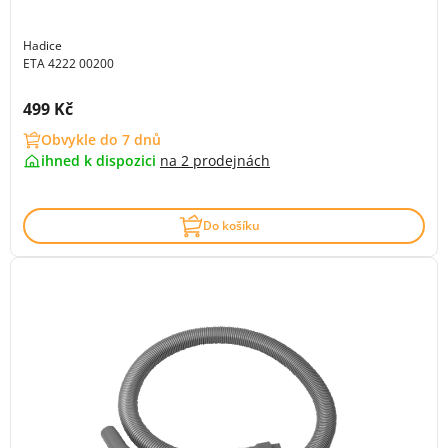
Hadice
ETA 4222 00200
Cena s DPH:
499 Kč
Obvykle do 7 dnů
ihned k dispozici
na
2 prodejnách
Do košíku