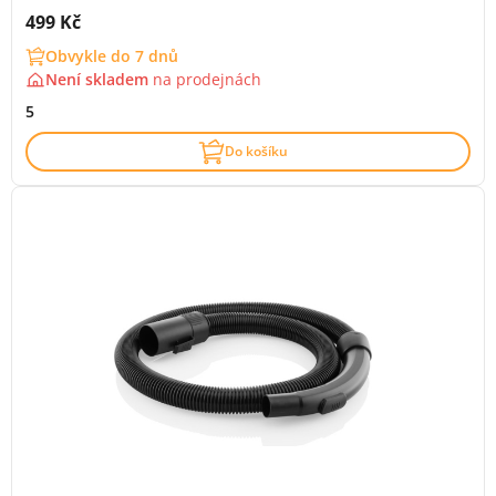
Cena s DPH:
499 Kč
Obvykle do 7 dnů
Není skladem
na
prodejnách
5
Do košíku