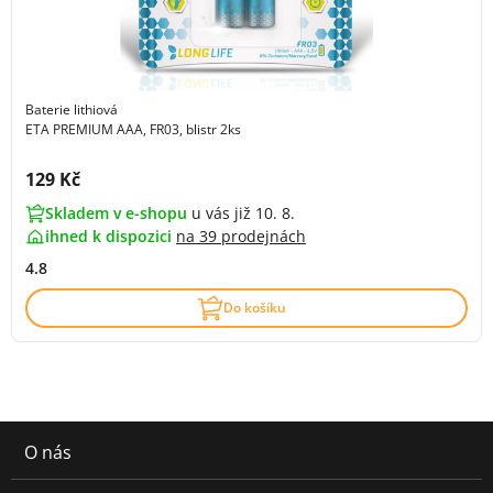
Baterie lithiová
ETA PREMIUM AAA, FR03, blistr 2ks
Cena s DPH:
129 Kč
Skladem v e-shopu
u vás již 10. 8.
ihned k dispozici
na
39 prodejnách
4.8
Do košíku
O nás