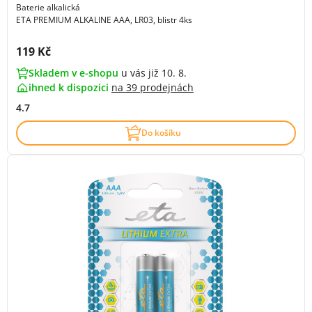
Baterie alkalická
ETA PREMIUM ALKALINE AAA, LR03, blistr 4ks
Cena s DPH:
119 Kč
Skladem v e-shopu
u vás již 10. 8.
ihned k dispozici
na
39 prodejnách
4.7
Do košíku