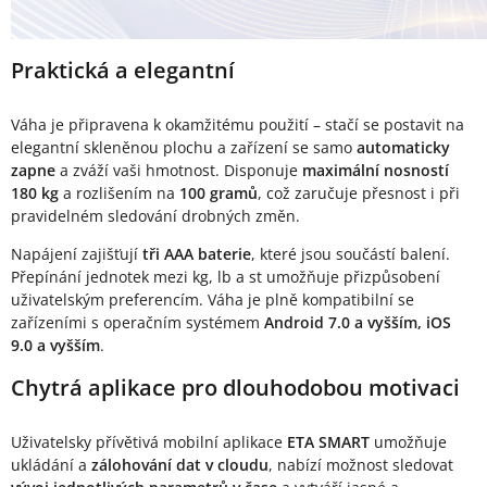
Praktická a elegantní
Váha je připravena k okamžitému použití – stačí se postavit na
elegantní skleněnou plochu a zařízení se samo
automaticky
zapne
a zváží vaši hmotnost. Disponuje
maximální nosností
180 kg
a rozlišením na
100 gramů
, což zaručuje přesnost i při
pravidelném sledování drobných změn.
Napájení zajišťují
tři AAA baterie
, které jsou součástí balení.
Přepínání jednotek mezi kg, lb a st umožňuje přizpůsobení
uživatelským preferencím. Váha je plně kompatibilní se
zařízeními s operačním systémem
Android 7.0 a vyšším, iOS
9.0 a vyšším
.
Chytrá aplikace pro dlouhodobou motivaci
Uživatelsky přívětivá mobilní aplikace
ETA SMART
umožňuje
ukládání a
zálohování dat v cloudu
, nabízí možnost sledovat