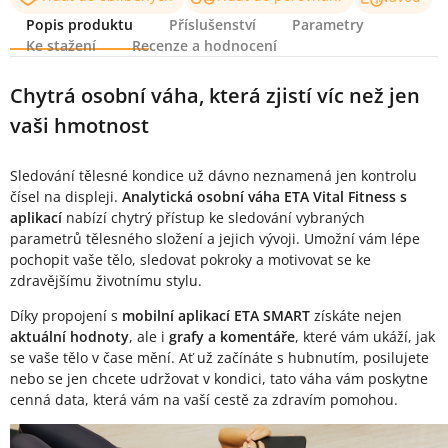
Popis produktu
Příslušenství
Parametry
Ke stažení
Recenze a hodnocení
Popis produktu
Chytrá osobní váha, která zjistí víc než jen
vaši hmotnost
Sledování tělesné kondice už dávno neznamená jen kontrolu
čísel na displeji.
Analytická osobní váha ETA Vital Fitness s
aplikací
nabízí chytrý přístup ke sledování vybraných
parametrů tělesného složení a jejich vývoji. Umožní vám lépe
pochopit vaše tělo, sledovat pokroky a motivovat se ke
zdravějšímu životnímu stylu.
Díky propojení s
mobilní aplikací ETA SMART
získáte nejen
aktuální hodnoty
, ale i
grafy a komentáře
, které vám ukáží, jak
se vaše tělo v čase mění. Ať už začínáte s hubnutím, posilujete
nebo se jen chcete udržovat v kondici, tato váha vám poskytne
cenná data, která vám na vaší cestě za zdravím pomohou.