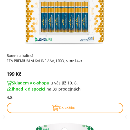
Baterie alkalická
ETA PREMIUM ALKALINE AAA, LR03, blistr 14ks
Cena s DPH:
199 Kč
Skladem v e-shopu
u vás již 10. 8.
ihned k dispozici
na
39 prodejnách
4.8
Do košíku