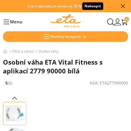
Letní výprodej se slevou až 38 %
Nakoupit
0
Menu
Hlavní
Všechny kategorie
Péče a zdraví
Osobní váhy
Osobní váha ETA Vital Fitness s
aplikací 2779 90000 bílá
5
(6)
Kód: ETA277990000
Hodnocení: 5 z 5 (6 recenzí)