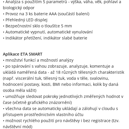
• Analýza s použitím 5 parametrů - výška, váha, věk, pohlaví a
biologický odpor
• Provoz na 3 ks baterie AAA (součástí balení)
• Přehledný LED displej
• Bezpečnostní sklo o tloušťce 5 mm
• Automatické vypnutí, automatické vynulování
• Indikátor přetížení, indikátor slabé baterie
Aplikace ETA SMART
• množství funkcí a možností analýzy
• po spárování s vahou zobrazuje, analyzuje, komentuje a
ukládá naměřená data - až 18 různých tělesných charakteristik
(např. viscerální tuk, tělesný tuk, voda v těle, svalovinu,
hodnocení postavy, kosti, BMI nebo informaci, kolik by daná
osoba měla vážit)
• umožňuje sledovat pokroky jednotlivých změřených hodnot v
čase (včetně grafického znázornění)
• všechna data se automaticky ukládají a zálohují v cloudu s
přístupem prostřednictvím vlastního účtu
• možnost rychlého použití pro návštěvy i bez registrace (tzv.
návštěvní mód)