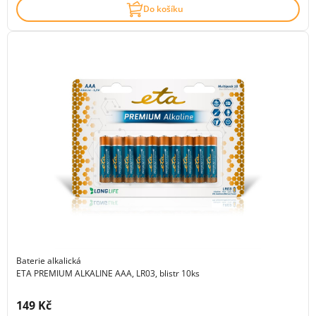
Do košíku
Baterie alkalická
ETA PREMIUM ALKALINE AAA, LR03, blistr 10ks
Cena s DPH:
149 Kč