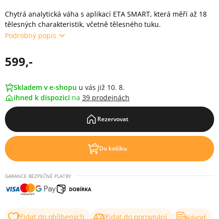
Chytrá analytická váha s aplikací ETA SMART, která měří až 18
tělesných charakteristik, včetně tělesného tuku.
Podrobný popis
599,-
Skladem v e-shopu
u vás již 10. 8.
ihned k dispozici
na
39 prodejnách
Rezervovat
Do košíku
GARANCE BEZPEČNÉ PLATBY
Přidat do oblíbených
Přidat do porovnání
Návod