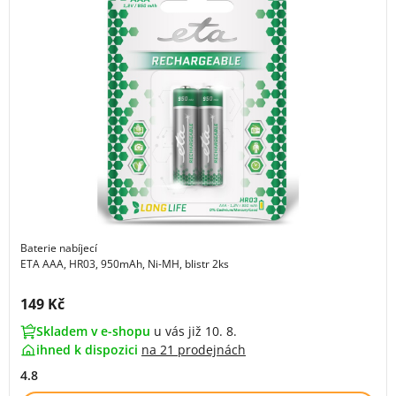
Baterie nabíjecí
ETA AAA, HR03, 950mAh, Ni-MH, blistr 2ks
Cena s DPH:
149 Kč
Skladem v e-shopu
u vás již 10. 8.
ihned k dispozici
na
21 prodejnách
4.8