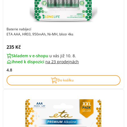
Baterie nabíjecí
ETA AAA, HR03, 950mAh, Ni-MH, blistr 4ks
Cena s DPH:
235 Kč
Skladem v e-shopu
u vás již 10. 8.
ihned k dispozici
na
23 prodejnách
4.8
Do košíku