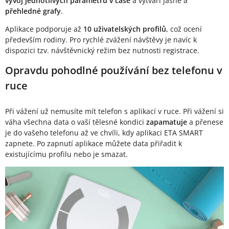
vývoj jednotlivých parametrů v čase
a vytváří jasné a
přehledné grafy
.
Aplikace podporuje až
10 uživatelských profilů
, což ocení
především rodiny. Pro rychlé zvážení návštěvy je navíc k
dispozici tzv. návštěvnický režim bez nutnosti registrace.
Opravdu pohodlné používání bez telefonu v
ruce
Při vážení už nemusíte mít telefon s aplikací v ruce. Při vážení si
váha všechna data o vaší tělesné kondici
zapamatuje
a přenese
je do vašeho telefonu až ve chvíli, kdy aplikaci ETA SMART
zapnete. Po zapnutí aplikace můžete data přiřadit k
existujícímu profilu nebo je smazat.