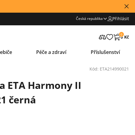
Přihlásit
Česká republika
0
0 Kč
ebiče
Péče a zdraví
Příslušenství
Kód: ETA214990021
a ETA Harmony II
21 černá