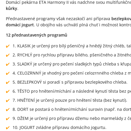
Domácí pekárna ETA Harmony II vás nadchne svou multifunkčnos
kůrky
.
Přednastavené programy však nezaskočí ani příprava
bezlepko
domácí jogurt
. U obojího vás uchvátí plná chuť i možnost kontr
12 přednastavených programů
1. KLASIK je určený pro bílý pšeničný a hnědý žitný chléb, 
2. RYCHLÝ pro rychlou přípravu bílého, pšeničného a žitného
3. SLADKÝ je určený pro pečení sladkých typů chleba s křupa
4. CELOZRNNÝ je vhodný pro pečení celozrnného chleba z 
5. BEZLEPKOVÝ si poradí s přípravou bezlepkového chleba.
6. TĚSTO pro hnětení/míchání a následné kynutí těsta bez p
7. HNĚTENÍ je určený pouze pro hnětení těsta (bez kynutí).
8. DORT se postará o hnětení/míchání surovin (např. na dort
9. DŽEM je určený pro přípravu džemu nebo marmelády z če
10. JOGURT zvládne přípravu domácího jogurtu.