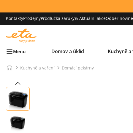
Kontakty
Prodejny
Prodlužka záruky
% Aktuální akce
Odběr novinek
Domov a úklid
Kuchyně a 
Menu
Kuchyně a vaření
Domácí pekárny