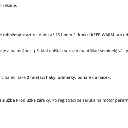
o sekané.
ké
odložený start
na dobu až 15 hodin či
funkci KEEP WARM
pro ud
eje
a na možnost přidání dalších surovin (například semínek) vás
 v balení také
2 hnětací háky, odměrky, pohárek a háček.
á služba Prodlužka záruky
. Po registraci se záruka na motor pekár