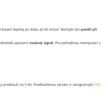
ržování teploty po dobu až 60 minut. Nechybí ani
paměť při
 pohotově upozorní
zvukový signál
. Pro pohodlnou manipulaci s
ny prodlouží na 5 let. Prodlouženou záruku si zaregistrujte
ZDE
.