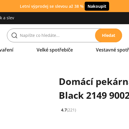
Letní výprodej se slevou až 38 %
Nakoupit
 a slev
Hledat
vaření
Velké spotřebiče
Vestavné spotř
Domácí pekárn
Black 2149 900
4.7
(221)
Hodnocení: 4.7 z 5 (221 recenzí)