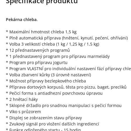
Specifikace produktu
Pekárna chleba.
* Maximální hmotnost chleba 1,5 kg
* Plně automatická příprava (hnětení, kynutí, pečení, ohřívání)
* Volba 3 velikostí chleba (1 kg / 1,25 kg / 1,5 kg)
* 12 přednastavených programů
* 1 přednastavený program pro přípravu marmelády
* Program pro přípravu jogurtu
* Program VLASTNÍ pro individuální nastavení fází přípravy chl
* Volba zbarvení kůrky (3 úrovně nastavení)
* Možnost přípravy bezlepkového chleba
* Příprava dortových korpusů, těsta pro pizzu, baget, preclíků
* Pečicí forma s antiadhezní povrchovou úpravou
* 2 hnětací háky
* Sklopné držadlo pro snadnou manipulaci s pečicí formou
* Víko s průzorem
* Displej se zobrazením stavu přípravy
* Zvukový signál pro vložení dalších ingrediencí
* Funkce odloženého startu - 15 hodin