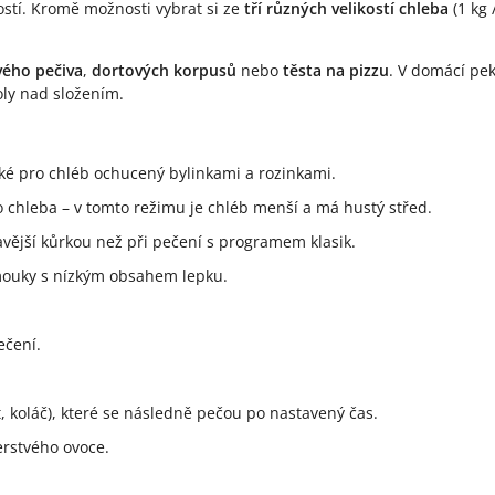
tí. Kromě možnosti vybrat si ze
tří různých velikostí chleba
(1 kg 
vého pečiva
,
dortových korpusů
nebo
těsta na pizzu
. V domácí pe
oly nad složením.
také pro chléb ochucený bylinkami a rozinkami.
 chleba – v tomto režimu je chléb menší a má hustý střed.
vější kůrkou než při pečení s programem klasik.
mouky s nízkým obsahem lepku.
ečení.
, koláč), které se následně pečou po nastavený čas.
rstvého ovoce.