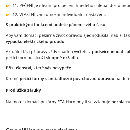
11. PEČENÍ je ideální pro pečení hnědého chleba, dortů neb
12. VLASTNÍ vám umožní individuální nastavení.
S praktickými funkcemi budete pánem svého času
Aby vám domácí pekárna život opravdu zjednodušila, nabízí ta
výpadku elektrického proudu
.
Aktuální fázi přípravy vždy snadno vyčtete z
podsvíceného displ
pečicí formou slouží
sklopné držadlo
.
Příslušenství, které vás nevypeče
Kromě
pečicí formy s antiadhezní povrchovou úpravou
najdete
Prodlužka záruky
Na motor domácí pekárny ETA Harmony II se vztahuje
bezplatn