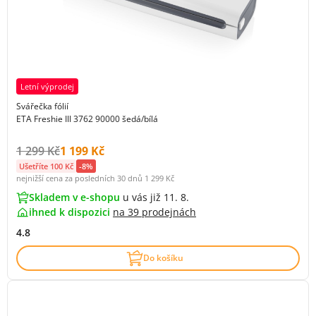
Letní výprodej
Svářečka fólií
ETA Freshie III 3762 90000 šedá/bílá
Původní cena s DPH:
Cena s DPH:
1 299 Kč
1 199 Kč
Ušetříte 100 Kč
-8%
nejnižší cena za posledních 30 dnů
1 299 Kč
Skladem v e-shopu
u vás již 11. 8.
ihned k dispozici
na
39 prodejnách
4.8
Do košíku