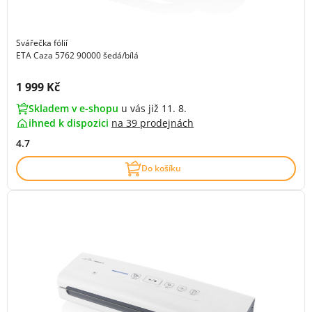
Svářečka fólií
ETA Caza 5762 90000 šedá/bílá
Cena s DPH:
1 999 Kč
Skladem v e-shopu
u vás již 11. 8.
ihned k dispozici
na
39 prodejnách
4.7
Do košíku