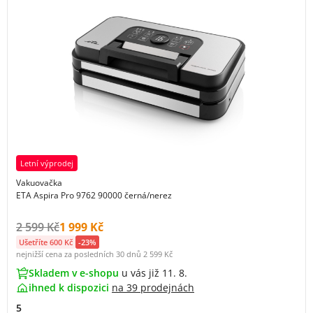
Letní výprodej
Vakuovačka
ETA Aspira Pro 9762 90000 černá/nerez
Původní cena s DPH:
Cena s DPH:
2 599 Kč
1 999 Kč
Ušetříte 600 Kč
-23%
nejnižší cena za posledních 30 dnů
2 599 Kč
Skladem v e-shopu
u vás již 11. 8.
ihned k dispozici
na
39 prodejnách
5