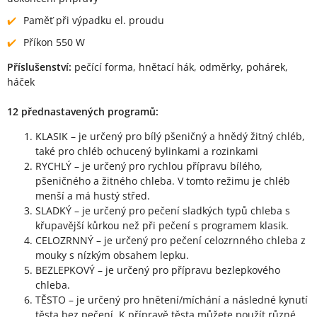
Paměť při výpadku el. proudu
Příkon 550 W
Příslušenství:
pečící forma, hnětací hák, odměrky, pohárek,
háček
12 přednastavených programů:
KLASIK – je určený pro bílý pšeničný a hnědý žitný chléb,
také pro chléb ochucený bylinkami a rozinkami
RYCHLÝ – je určený pro rychlou přípravu bílého,
pšeničného a žitného chleba. V tomto režimu je chléb
menší a má hustý střed.
SLADKÝ – je určený pro pečení sladkých typů chleba s
křupavější kůrkou než při pečení s programem klasik.
CELOZRNNÝ – je určený pro pečení celozrnného chleba z
mouky s nízkým obsahem lepku.
BEZLEPKOVÝ – je určený pro přípravu bezlepkového
chleba.
TĚSTO – je určený pro hnětení/míchání a následné kynutí
těsta bez pečení. K přípravě těsta můžete použít různé