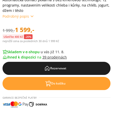
programy, nastavením velikosti chleba i kůrky, na chléb, jogurt,
džem i těsto
Podrobný popis
1 599,-
1 999,-
Ušetříte 400 Kč
-20%
nejnižší cena za posledních 30 dnů 1 999 Kč
Skladem v e-shopu
u vás již 11. 8.
ihned k dispozici
na
39 prodejnách
Rezervovat
Do košíku
GARANCE BEZPEČNÉ PLATBY