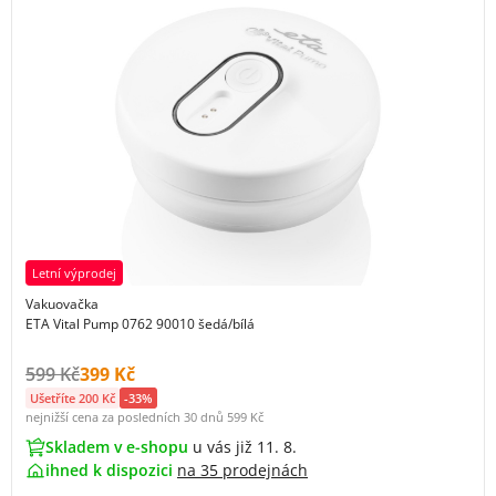
Letní výprodej
Vakuovačka
ETA Vital Pump 0762 90010 šedá/bílá
Původní cena s DPH:
Cena s DPH:
599 Kč
399 Kč
Ušetříte 200 Kč
-33%
nejnižší cena za posledních 30 dnů
599 Kč
Skladem v e-shopu
u vás již 11. 8.
ihned k dispozici
na
35 prodejnách