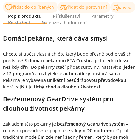
Přidat do oblíbených
Přidat do porovnání
Návod
Popis produktu
Příslušenství
Parametry
Ke stažení
Recenze a hodnocení
Popis produktu
Domácí pekárna, která dává smysl
Chcete si upéct vlastní chléb, který bude přesně podle vašich
představ? S
domácí pekárnou ETA Crustica
je to jednodušší
než kdy dřív. Do pekárny stačí přidat suroviny, nastavit si
jeden
z 12 programů
a o zbytek se
automaticky
postará sama.
Pekárna je vybavena
unikátní bezúdržbovou převodovkou
,
která zajišťuje
tichý chod a dlouhou životnost
.
Bezřemenový GearDrive systém pro
dlouhou životnost pekárny
Základem této pekárny je
bezřemenový GearDrive systém
–
robustní převodovka spojená se
silným DC motorem
. Oproti
tradičním modelům zde není žádný řemen, který by se mohl