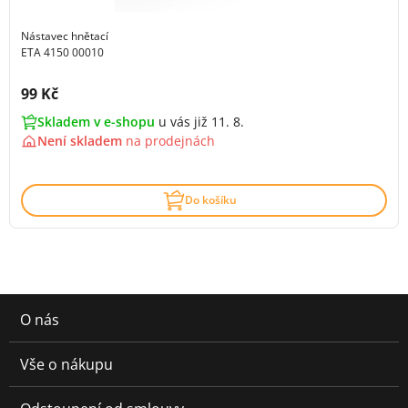
Nástavec hnětací
ETA 4150 00010
Cena s DPH:
99 Kč
Skladem v e-shopu
u vás již 11. 8.
Není skladem
na
prodejnách
Do košíku
O nás
Vše o nákupu