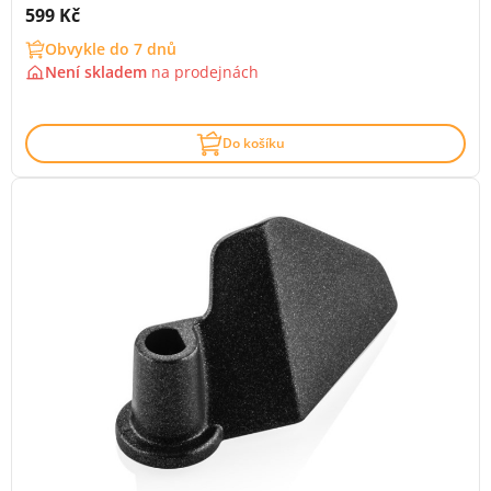
Cena s DPH:
599 Kč
Obvykle do 7 dnů
Není skladem
na
prodejnách
Do košíku