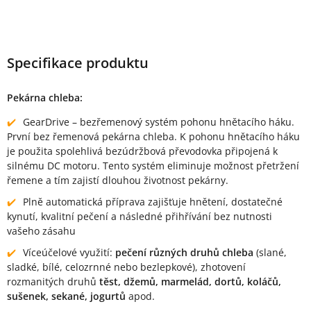
Specifikace produktu
Pekárna chleba:
GearDrive – bezřemenový systém pohonu hnětacího háku.
První bez řemenová pekárna chleba. K pohonu hnětacího háku
je použita spolehlivá bezúdržbová převodovka připojená k
silnému DC motoru. Tento systém eliminuje možnost přetržení
řemene a tím zajistí dlouhou životnost pekárny.
Plně automatická příprava zajišťuje hnětení, dostatečné
kynutí, kvalitní pečení a následné přihřívání bez nutnosti
vašeho zásahu
Víceúčelové využití:
pečení různých druhů chleba
(slané,
sladké, bílé, celozrnné nebo bezlepkové), zhotovení
rozmanitých druhů
těst, džemů, marmelád, dortů, koláčů,
sušenek, sekané, jogurtů
apod.