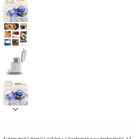
Automatická domácí pekárna s bezřemenovou technologií, 12