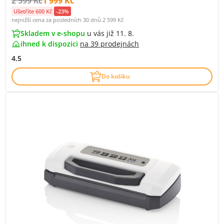
Původní cena s DPH:
Cena s DPH:
2 599 Kč
1 999 Kč
Ušetříte 600 Kč
-23%
nejnižší cena za posledních 30 dnů
2 599 Kč
Skladem v e-shopu
u vás již 11. 8.
ihned k dispozici
na
39 prodejnách
4.5
Do košíku