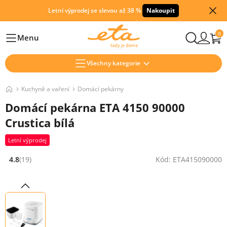
Letní výprodej se slevou až 38 %
Nakoupit
0
Menu
Hlavní
Všechny kategorie
Kuchyně a vaření
Domácí pekárny
Domácí pekárna ETA 4150 90000
Crustica bílá
Letní výprodej
4.8
(19)
Kód: ETA415090000
Hodnocení: 4.8 z 5 (19 recenzí)