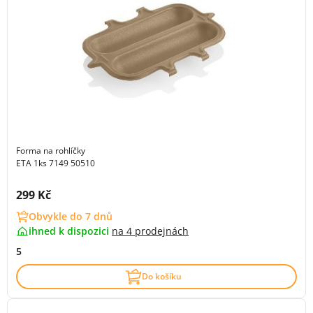
Forma na rohlíčky
ETA 1ks 7149 50510
Cena s DPH:
299 Kč
Obvykle do 7 dnů
ihned k dispozici
na
4 prodejnách
5
Do košíku