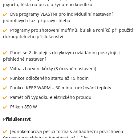
jogurtu, těsta na pizzu a kynutého knedlíku
Dva programy VLASTNÍ pro individuální nastavení
jednotlivých fází přípravy chleba
Programy pro zhotovení muffinů, bulek a rohlíků při použití
dokoupitelného příslušenství
Panel se 2 displeji s dotykovým ovládáním poskytující
přehledné nastavení
Volba zbarvení kůrky (3 úrovně nastavení)
Funkce odloženého startu až 15 hodin
Funkce KEEP WARM – 60 minut udržování teploty
Paměť při výpadku elektrického proudu
Příkon 850 W
Příslušenství:
Jednokomorová pečicí forma s antiadhezní povrchovou
úpravou pro chleba o hmotnosti až 1,5 kg