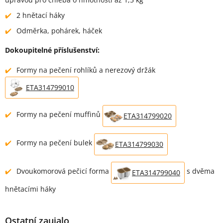
2 hnětací háky
Odměrka, pohárek, háček
Dokoupitelné příslušenství:
Formy na pečení rohlíků a nerezový držák
ETA314799010
Formy na pečení muffinů
ETA314799020
Formy na pečení bulek
ETA314799030
Dvoukomorová pečicí forma
s dvěma
ETA314799040
hnětacími háky
Ostatní zaujalo