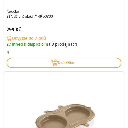
Nádoba
ETA dělená zlatá 7149 50300
Cena s DPH:
799 Kč
Obvykle do 7 dnů
ihned k dispozici
na
3 prodejnách
4
Do košíku