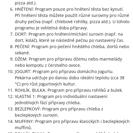
pizza atd.).
HNĚTENÍ: Program pouze pro hnětení těsta bez kynutí.
Při hnětení těsta můžete použít různé suroviny pro různé
druhy pečiva (např. chlebové rohlíky, pizza atd.). U tohoto
programu je volitelná doba přípravy.
DORT: Program pro hnětení/míchání surovin (např. na
dort, koláč), které se následně pečou po nastavený čas.
PEČENÍ: Program pro pečení hnědého chleba, dortů nebo
sekané.
DŽEM: Program pro přípravu džemu nebo marmelády
nebo kompotu z čerstvého ovoce.
JOGURT: Program pro přípravu domácího jogurtu.
Pekárna udržuje po danou dobu ideální teplotu (cca 38
°C) pro růst jogurtových kultur.
ROHLÍK, BULKA: Program pro přípravu rohlíků a bulek.
VLASTNÍ 1: Program pro individuální nastavení
jednotlivých fází přípravy chleba.
BEZLEPKOVÝ: Program pro přípravu chleba z
bezlepkových surovin.
MUFFINY: Program pro přípravu klasických i bezlepkových
muffinů.