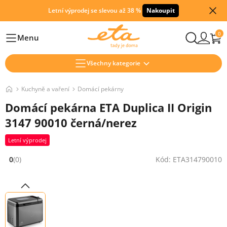
Letní výprodej se slevou až 38 %
Nakoupit
0
Menu
Hlavní
Všechny kategorie
Kuchyně a vaření
Domácí pekárny
Domácí pekárna ETA Duplica II Origin
3147 90010 černá/nerez
Letní výprodej
0
(0)
Kód: ETA314790010
Hodnocení: 0 z 5 (0 recenzí)