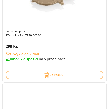
Forma na pečení
ETA bulka 1ks 7149 50520
Cena s DPH:
299 Kč
Obvykle do 7 dnů
ihned k dispozici
na
5 prodejnách
Do košíku