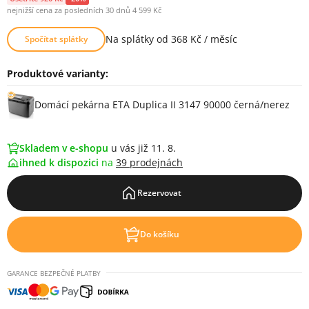
nejnižší cena za posledních 30 dnů 4 599 Kč
Na splátky od 368 Kč / měsíc
Spočítat splátky
Produktové varianty:
Varianty
Domácí pekárna ETA Duplica II 3147 90000 černá/nerez
Skladem v e-shopu
u vás již 11. 8.
ihned k dispozici
na
39 prodejnách
Rezervovat
Do košíku
GARANCE BEZPEČNÉ PLATBY