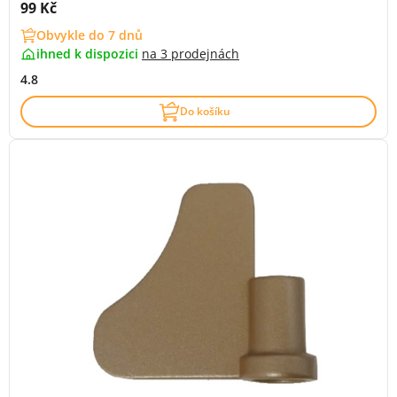
Cena s DPH:
99 Kč
Obvykle do 7 dnů
ihned k dispozici
na
3 prodejnách
4.8
Do košíku