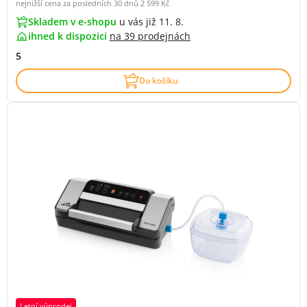
nejnižší cena za posledních 30 dnů
2 599 Kč
Skladem v e-shopu
u vás již 11. 8.
ihned k dispozici
na
39 prodejnách
5
Do košíku
Letní výprodej