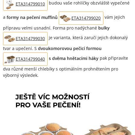
budou vaše rohlíčky obzvláště vypečené
ETA314799010
a
formy na pečení muffinů
vám jejich
ETA314799020
přípravu velmi usnadní. Forma pro nadýchané
bulky
je varianta, která zaručí jejich dokonalý
ETA314799030
tvar a upečení. S
dvoukomorovou pečicí formou
s dvěma hnětacími háky
pak připravíte
ETA314799040
dva různé menší chlebíky s optimálním prohnětením pro
výborný výsledek.