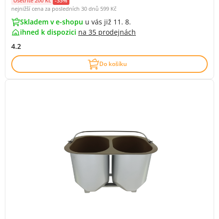
Ušetříte 200 Kč
-33%
nejnižší cena za posledních 30 dnů
599 Kč
Skladem v e-shopu
u vás již 11. 8.
ihned k dispozici
na
35 prodejnách
4.2
Do košíku