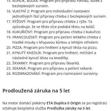
ROHLÍK, BULKA: Program pro přípravu rohlíků, bulek z
bezlepkových surovin.
VLASTNÍ 2: Program pro individuální nastavení
jednotlivých fází přípravy chleba z bezlepkových surovin.
RÝŽOVÝ: Program pro přípravu chleba z rýže. Ta
způsobuje, že se těsto více podobá těstu na koláč.
KUKUŘIČNÝ: Program pro přípravu chleba z kukuřice.
FRANCOUZSKÝ: Program pro pečení lehkého chleba z
hladké mouky s křupavou kůrkou a lehkým středem.
PIZZA: Program pro hnětení a kynutí těsta na pizzu.
KYNUTÝ KNEDLÍK: Program pro hnětení, míchání a
následné kynutí těsta na knedlíky.
ŠKVARKY: Program pro přípravu škvarků.
SEKANÁ: Program pro přípravu a pečení sekané.
ROZMRAZOVÁNÍ: Program pro rozmrazení suroviny.
Prodloužená záruka na 5 let
Na motor domácí pekárny
ETA Duplica II Origin
se po registraci
vztahuje bezplatná služba
Prodlužka záruky na 5 let
.