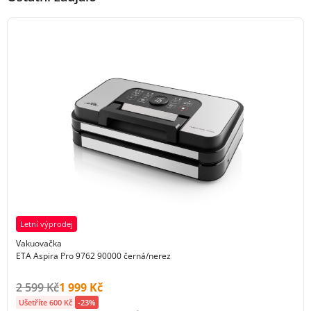
Letní výprodej
Vakuovačka
ETA Aspira Pro 9762 90000 černá/nerez
Původní cena s DPH:
Cena s DPH:
2 599 Kč
1 999 Kč
Ušetříte 600 Kč
-23%