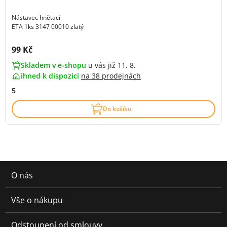
Nástavec hnětací
ETA 1ks 3147 00010 zlatý
Cena s DPH:
99 Kč
Skladem v e-shopu
u vás již 11. 8.
ihned k dispozici
na
38 prodejnách
5
Do košíku
O nás
Vše o nákupu
Odstoupení od smlouvy