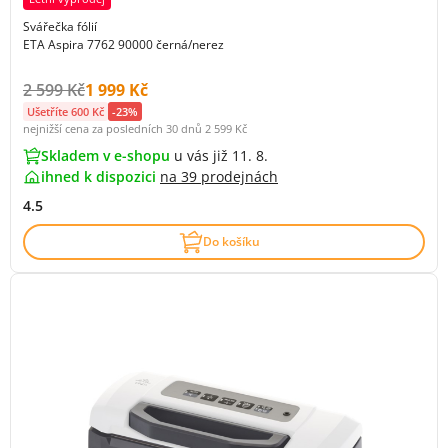
Svářečka fólií
ETA Aspira 7762 90000 černá/nerez
Původní cena s DPH:
Cena s DPH:
2 599 Kč
1 999 Kč
Ušetříte 600 Kč
-23%
nejnižší cena za posledních 30 dnů
2 599 Kč
Skladem v e-shopu
u vás již 11. 8.
ihned k dispozici
na
39 prodejnách
4.5
Do košíku