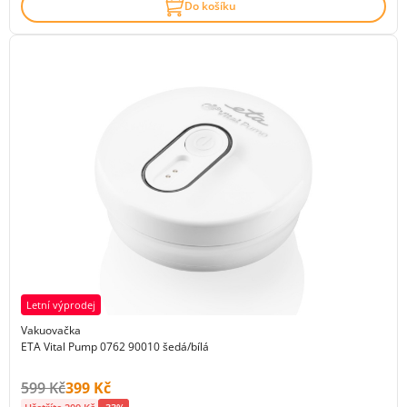
Do košíku
Letní výprodej
Vakuovačka
ETA Vital Pump 0762 90010 šedá/bílá
Původní cena s DPH:
Cena s DPH:
599 Kč
399 Kč