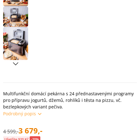
Multifunkční domácí pekárna s 24 přednastavenými programy
pro přípravu jogurtů, džemů, rohlíků i těsta na pizzu, vč.
bezlepkových variant pečiva.
Podrobný popis
3 679,-
4 599,-
Ušetříte 920 Kč
-20%