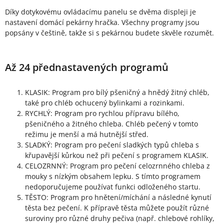
Díky dotykovému ovládacímu panelu se dvěma displeji je
nastavení domácí pekárny hračka. Všechny programy jsou
popsány v češtině, takže si s pekárnou budete skvěle rozumět.
Až 24 přednastavených programů
KLASIK: Program pro bílý pšeničný a hnědý žitný chléb,
také pro chléb ochucený bylinkami a rozinkami.
RYCHLÝ: Program pro rychlou přípravu bílého,
pšeničného a žitného chleba. Chléb pečený v tomto
režimu je menší a má hutnější střed.
SLADKÝ: Program pro pečení sladkých typů chleba s
křupavější kůrkou než při pečení s programem KLASIK.
CELOZRNNÝ: Program pro pečení celozrnného chleba z
mouky s nízkým obsahem lepku. S tímto programem
nedoporučujeme používat funkci odloženého startu.
TĚSTO: Program pro hnětení/míchání a následné kynutí
těsta bez pečení. K přípravě těsta můžete použít různé
suroviny pro různé druhy pečiva (např. chlebové rohlíky,