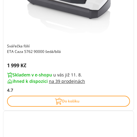
Svářečka fólií
ETA Caza 5762 90000 šedá/bílá
Cena s DPH:
1 999 Kč
Skladem v e-shopu
u vás již 11. 8.
ihned k dispozici
na
39 prodejnách
4.7
Do košíku