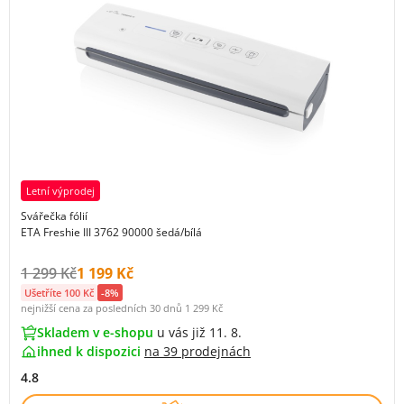
Letní výprodej
Svářečka fólií
ETA Freshie III 3762 90000 šedá/bílá
Původní cena s DPH:
Cena s DPH:
1 299 Kč
1 199 Kč
Ušetříte 100 Kč
-8%
nejnižší cena za posledních 30 dnů
1 299 Kč
Skladem v e-shopu
u vás již 11. 8.
ihned k dispozici
na
39 prodejnách
4.8