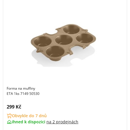
Forma na muffiny
ETA 1ks 7149 50530
Cena s DPH:
299 Kč
Obvykle do 7 dnů
ihned k dispozici
na
2 prodejnách