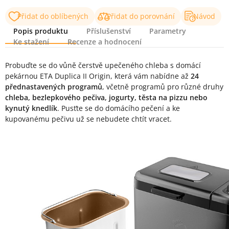
Přidat do oblíbených
Přidat do porovnání
Návod
Popis produktu
Příslušenství
Parametry
Ke stažení
Recenze a hodnocení
Popis produktu
Probuďte se do vůně čerstvě upečeného chleba s domácí
pekárnou ETA Duplica II Origin, která vám nabídne až
24
přednastavených programů
, včetně programů pro různé druhy
chleba, bezlepkového pečiva, jogurty, těsta na pizzu nebo
kynutý knedlík
. Pusťte se do domácího pečení a ke
kupovanému pečivu už se nebudete chtít vracet.