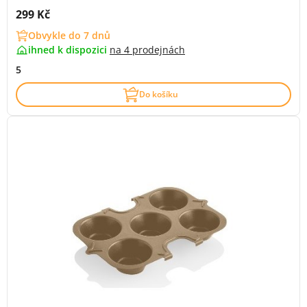
Cena s DPH:
299 Kč
Obvykle do 7 dnů
ihned k dispozici
na
4 prodejnách
5
Do košíku