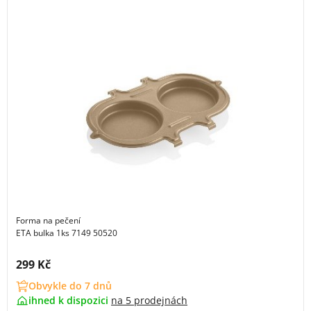
Forma na pečení
ETA bulka 1ks 7149 50520
Cena s DPH:
299 Kč
Obvykle do 7 dnů
ihned k dispozici
na
5 prodejnách