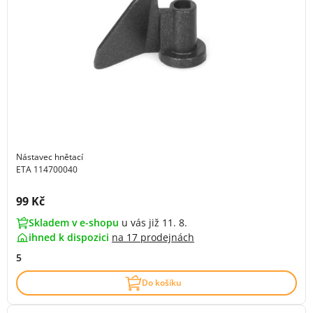
Nástavec hnětací
ETA 114700040
Cena s DPH:
99 Kč
Skladem v e-shopu
u vás již 11. 8.
ihned k dispozici
na
17 prodejnách
5
Do košíku