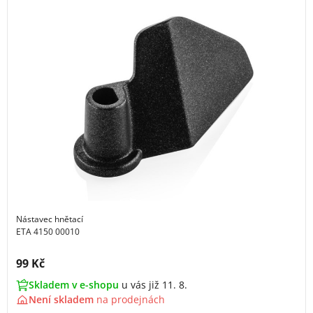
Nástavec hnětací
ETA 4150 00010
Cena s DPH:
99 Kč
Skladem v e-shopu
u vás již 11. 8.
Není skladem
na
prodejnách