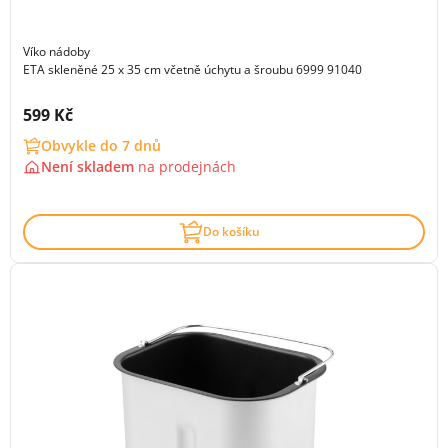
Víko nádoby
ETA skleněné 25 x 35 cm včetně úchytu a šroubu 6999 91040
Cena s DPH:
599 Kč
Obvykle do 7 dnů
Není skladem
na
prodejnách
Do košíku