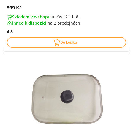
Cena s DPH:
599 Kč
Skladem v e-shopu
u vás již 11. 8.
ihned k dispozici
na
2 prodejnách
4.8
Do košíku