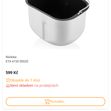
Nádoba
ETA 4150 00020
Cena s DPH:
599 Kč
Obvykle do 7 dnů
Není skladem
na
prodejnách
Do košíku