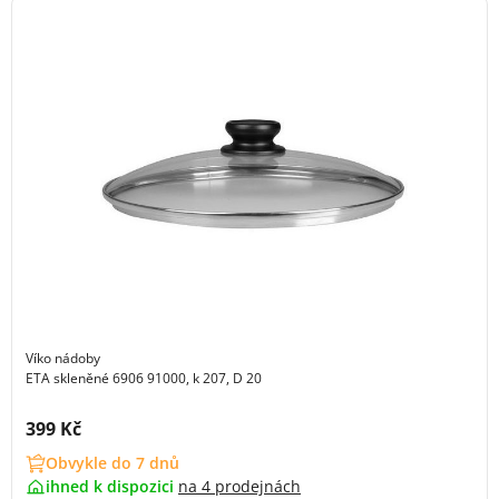
Víko nádoby
ETA skleněné 6906 91000, k 207, D 20
Cena s DPH:
399 Kč
Obvykle do 7 dnů
ihned k dispozici
na
4 prodejnách