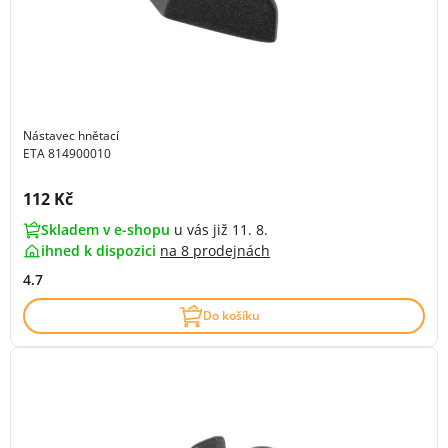
Nástavec hnětací
ETA 814900010
Cena s DPH:
112 Kč
Skladem v e-shopu
u vás již 11. 8.
ihned k dispozici
na
8 prodejnách
4.7
Do košíku