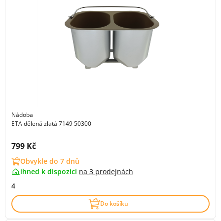
Nádoba
ETA dělená zlatá 7149 50300
Cena s DPH:
799 Kč
Obvykle do 7 dnů
ihned k dispozici
na
3 prodejnách
4
Do košíku