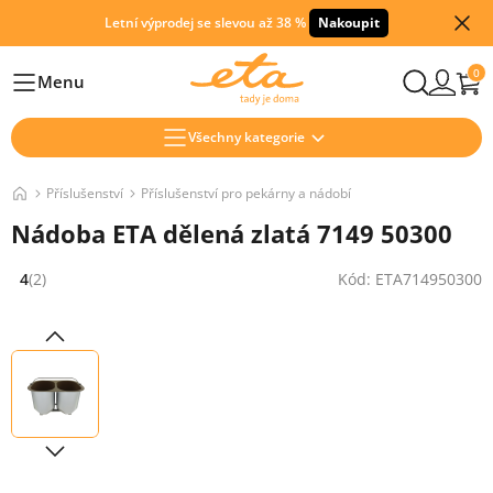
Letní výprodej se slevou až 38 %
Nakoupit
0
Menu
Hlavní
Všechny kategorie
Příslušenství
Příslušenství pro pekárny a nádobí
Nádoba ETA dělená zlatá 7149 50300
4
(2)
Kód: ETA714950300
Hodnocení: 4 z 5 (2 recenzí)