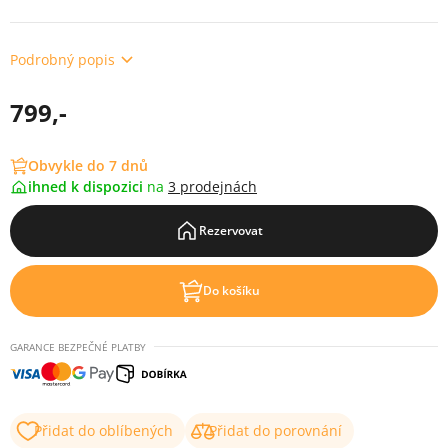
Podrobný popis
799,-
Obvykle do 7 dnů
ihned k dispozici
na
3 prodejnách
Rezervovat
Do košíku
GARANCE BEZPEČNÉ PLATBY
Přidat do oblíbených
Přidat do porovnání