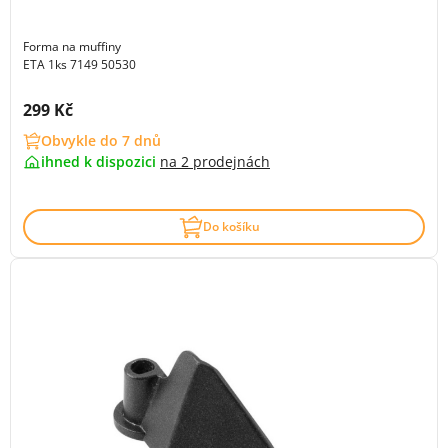
Forma na muffiny
ETA 1ks 7149 50530
Cena s DPH:
299 Kč
Obvykle do 7 dnů
ihned k dispozici
na
2 prodejnách
Do košíku