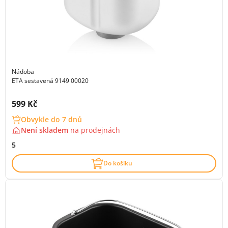
Nádoba
ETA sestavená 9149 00020
Cena s DPH:
599 Kč
Obvykle do 7 dnů
Není skladem
na
prodejnách
5
Do košíku