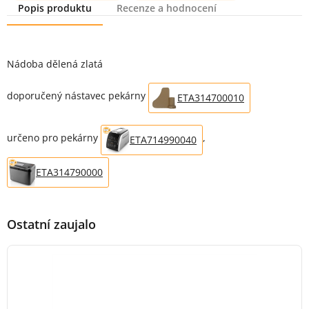
Popis produktu
Recenze a hodnocení
Popis produktu
Nádoba dělená zlatá
doporučený nástavec pekárny
ETA314700010
určeno pro pekárny
,
ETA714990040
ETA314790000
Ostatní zaujalo