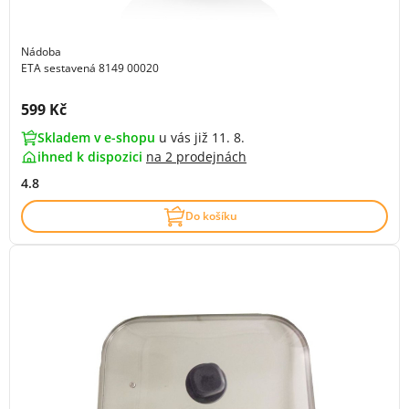
Nádoba
ETA sestavená 8149 00020
Cena s DPH:
599 Kč
Skladem v e-shopu
u vás již 11. 8.
ihned k dispozici
na
2 prodejnách
4.8
Do košíku