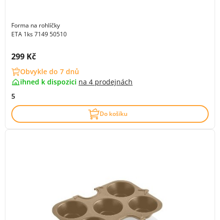
Forma na rohlíčky
ETA 1ks 7149 50510
Cena s DPH:
299 Kč
Obvykle do 7 dnů
ihned k dispozici
na
4 prodejnách
5
Do košíku