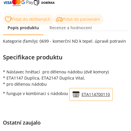
Přidat do oblíbených
Přidat do porovnání
Popis produktu
Recenze a hodnocení
Popis produktu
Kategorie (family): 0699 - komerční ND k tepel. úpravě potravin
Specifikace produktu
* Nástavec hnětací pro dělenou nádobu (dvě komory)
* ETA1147 Duplica, ETA2147 Duplica Vital,
* pro dělenou nádobu
* funguje v kombinaci s nádobou
ETA114700110
Ostatní zaujalo