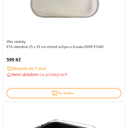
Víko nádoby
ETA skleněné 25 x 35 cm včetně úchytu a šroubu 6999 91040
Cena s DPH:
599 Kč
Obvykle do 7 dnů
Není skladem
na
prodejnách
Do košíku