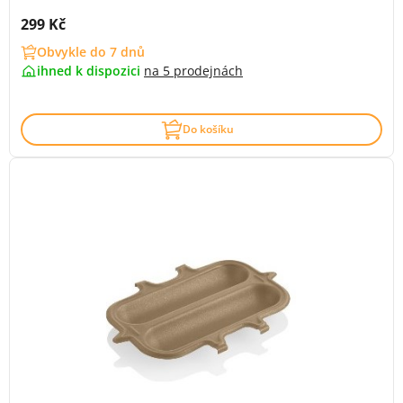
Cena s DPH:
299 Kč
Obvykle do 7 dnů
ihned k dispozici
na
5 prodejnách
Do košíku