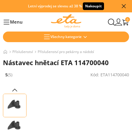
Letní výprodej se slevou až 38 %
Nakoupit
0
Menu
Hlavní
Všechny kategorie
Příslušenství
Příslušenství pro pekárny a nádobí
Nástavec hnětací ETA 114700040
5
(5)
Kód: ETA114700040
Hodnocení: 5 z 5 (5 recenzí)