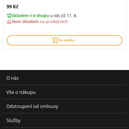
Cena s DPH:
99 Kč
Skladem v e-shopu
u vás již 11. 8.
Není skladem
na
prodejnách
Do košíku
O nás
Vše o nákupu
Odstoupení od smlouvy
Služby