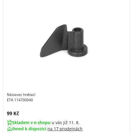
Nástavec hnětací
ETA 114700040
Cena s DPH:
99 Kč
Skladem v e-shopu
u vás již 11. 8.
ihned k dispozici
na
17 prodejnách