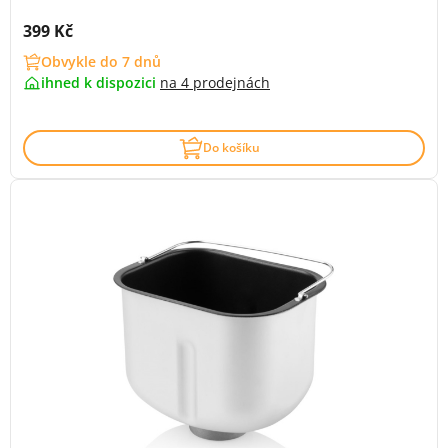
Cena s DPH:
399 Kč
Obvykle do 7 dnů
ihned k dispozici
na
4 prodejnách
Do košíku