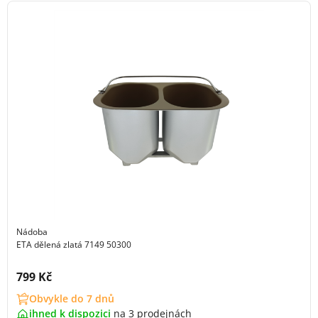
Nádoba
ETA dělená zlatá 7149 50300
Cena s DPH:
799 Kč
Obvykle do 7 dnů
ihned k dispozici
na
3 prodejnách