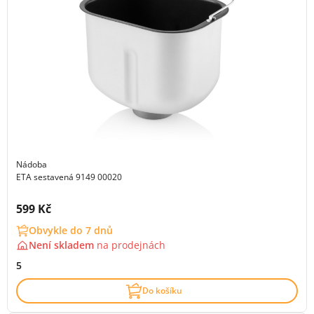
Nádoba
ETA sestavená 9149 00020
Cena s DPH:
599 Kč
Obvykle do 7 dnů
Není skladem
na
prodejnách
5
Do košíku