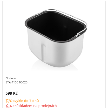
Nádoba
ETA 4150 00020
Cena s DPH:
599 Kč
Obvykle do 7 dnů
Není skladem
na
prodejnách