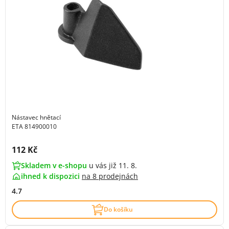
Nástavec hnětací
ETA 814900010
Cena s DPH:
112 Kč
Skladem v e-shopu
u vás již 11. 8.
ihned k dispozici
na
8 prodejnách
4.7
Do košíku