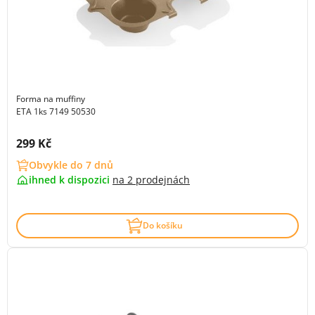
Forma na muffiny
ETA 1ks 7149 50530
Cena s DPH:
299 Kč
Obvykle do 7 dnů
ihned k dispozici
na
2 prodejnách
Do košíku