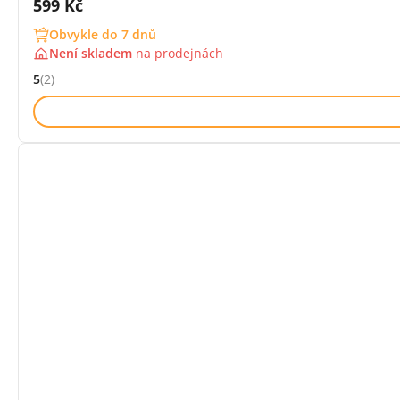
Cena s DPH:
599 Kč
Obvykle do 7 dnů
Není skladem
na
prodejnách
5
(2)
Hodnocení: 5 z 5 (2 recenzí)