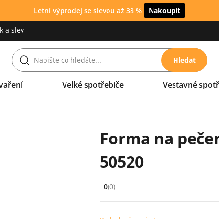
Letní výprodej se slevou až 38 %
Nakoupit
 a slev
Hledat
vaření
Velké spotřebiče
Vestavné spotř
Forma na pečen
50520
0
(0)
Hodnocení: 0 z 5 (0 recenzí)