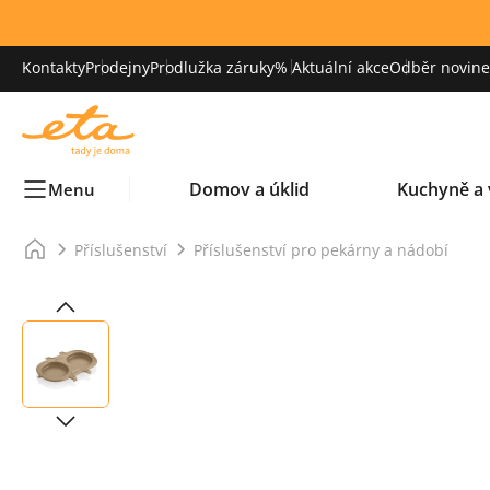
Kontakty
Prodejny
Prodlužka záruky
% Aktuální akce
Odběr novinek
Domov a úklid
Kuchyně a 
Menu
Příslušenství
Příslušenství pro pekárny a nádobí