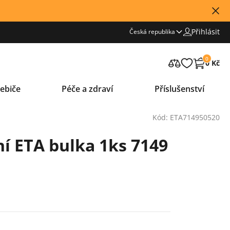
Přihlásit
Česká republika
0
0 Kč
ebiče
Péče a zdraví
Příslušenství
Kód: ETA714950520
í ETA bulka 1ks 7149