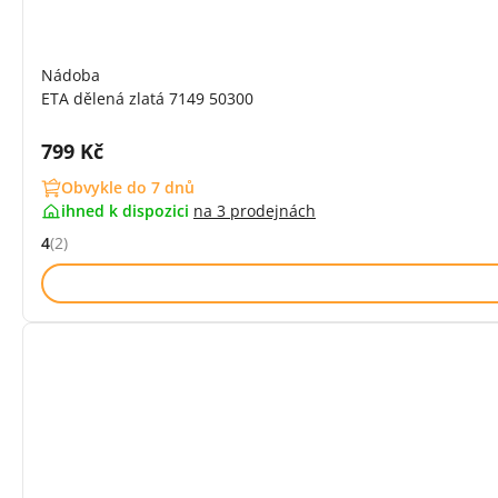
Nádoba
ETA dělená zlatá 7149 50300
Cena s DPH:
799 Kč
Obvykle do 7 dnů
ihned k dispozici
na
3 prodejnách
4
(2)
Hodnocení: 4 z 5 (2 recenzí)