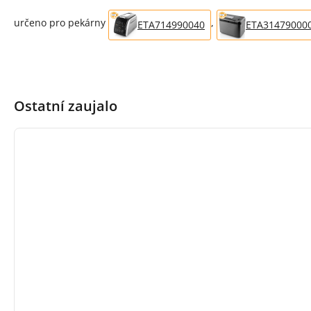
určeno pro pekárny
,
ETA714990040
ETA31479000
Ostatní zaujalo