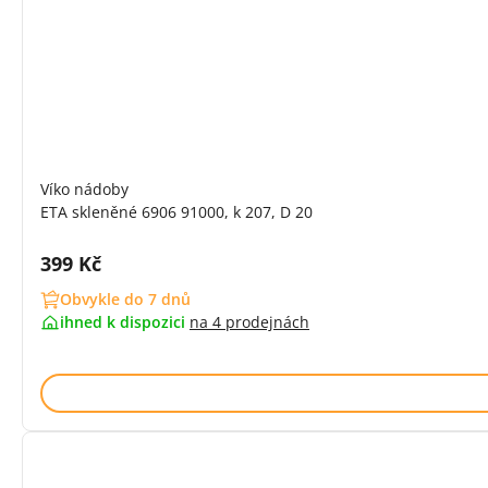
Víko nádoby
ETA skleněné 6906 91000, k 207, D 20
Cena s DPH:
399 Kč
Obvykle do 7 dnů
ihned k dispozici
na
4 prodejnách