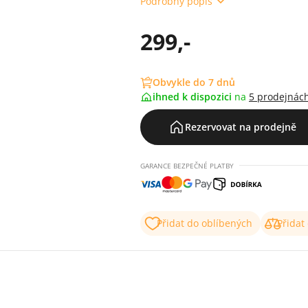
Podrobný popis
299,-
Obvykle do 7 dnů
ihned k dispozici
na
5 prodejnác
Rezervovat na prodejně
GARANCE BEZPEČNÉ PLATBY
Přidat do oblíbených
Přidat