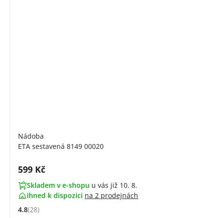
Nádoba
ETA sestavená 8149 00020
Cena s DPH:
599 Kč
Skladem v e-shopu
u vás již 10. 8.
ihned k dispozici
na
2 prodejnách
4.8
(28)
Hodnocení: 4.8 z 5 (28 recenzí)