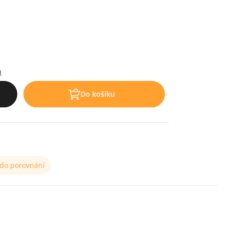
h
Do košíku
 do porovnání