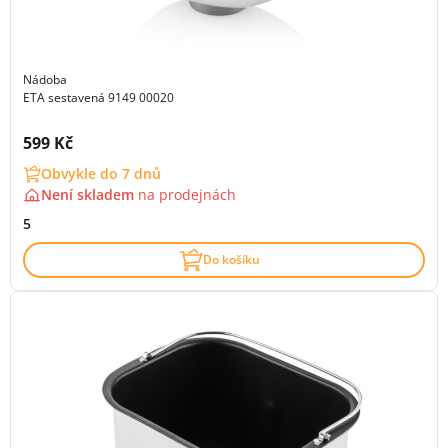
Nádoba
ETA sestavená 9149 00020
Cena s DPH:
599 Kč
Obvykle do 7 dnů
Není skladem
na
prodejnách
5
Do košíku