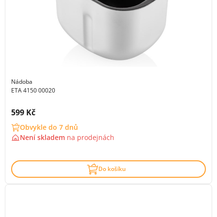
Nádoba
ETA 4150 00020
Cena s DPH:
599 Kč
Obvykle do 7 dnů
Není skladem
na
prodejnách
Do košíku