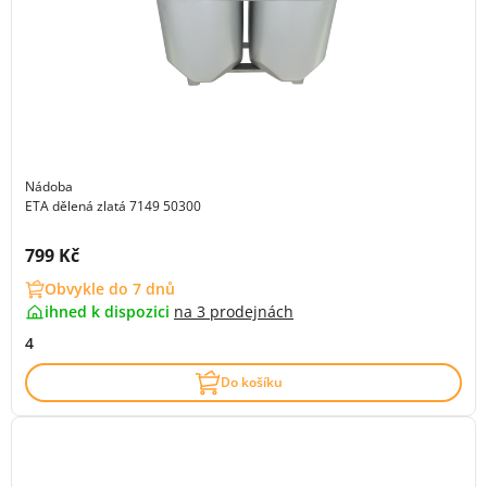
Nádoba
ETA dělená zlatá 7149 50300
Cena s DPH:
799 Kč
Obvykle do 7 dnů
ihned k dispozici
na
3 prodejnách
4
Do košíku