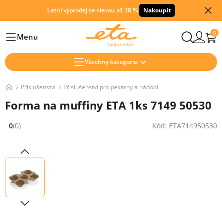
Letní výprodej se slevou až 38 %
Nakoupit
0
Menu
Hlavní
Všechny kategorie
Příslušenství
Příslušenství pro pekárny a nádobí
Forma na muffiny ETA 1ks 7149 50530
0
(0)
Kód: ETA714950530
Hodnocení: 0 z 5 (0 recenzí)