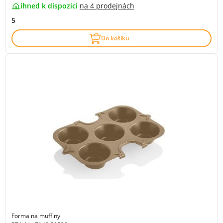
ihned k dispozici
na
4 prodejnách
5
Do košíku
Forma na muffiny