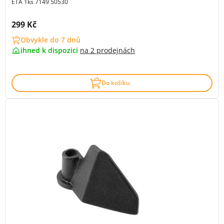
ETA 1ks 7149 50530
Cena s DPH:
299 Kč
Obvykle do 7 dnů
ihned k dispozici
na
2 prodejnách
Do košíku