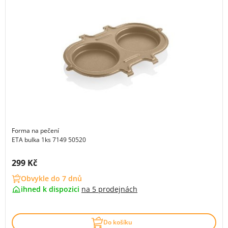
Forma na pečení
ETA bulka 1ks 7149 50520
Cena s DPH:
299 Kč
Obvykle do 7 dnů
ihned k dispozici
na
5 prodejnách
Do košíku