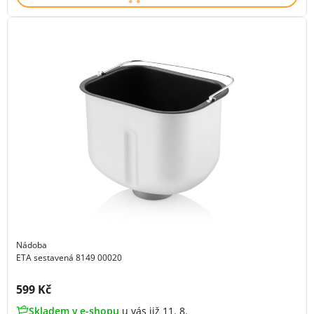
Nádoba
ETA sestavená 8149 00020
Cena s DPH:
599 Kč
Skladem v e-shopu
u vás již 11. 8.