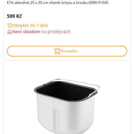
ETA skleněné 25 x 35 cm včetně úchytu a šroubu 6999 91040
Cena s DPH:
599 Kč
Obvykle do 7 dnů
Není skladem
na
prodejnách
Do košíku