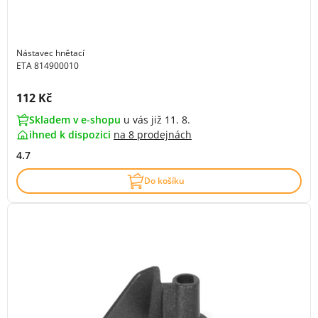
Nástavec hnětací
ETA 814900010
Cena s DPH:
112 Kč
Skladem v e-shopu
u vás již 11. 8.
ihned k dispozici
na
8 prodejnách
4.7
Do košíku