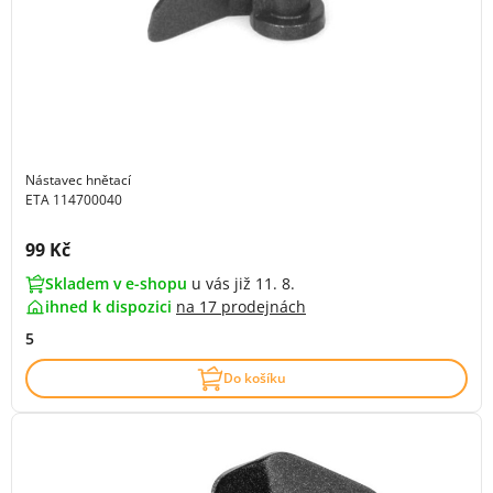
Nástavec hnětací
ETA 114700040
Cena s DPH:
99 Kč
Skladem v e-shopu
u vás již 11. 8.
ihned k dispozici
na
17 prodejnách
5
Do košíku