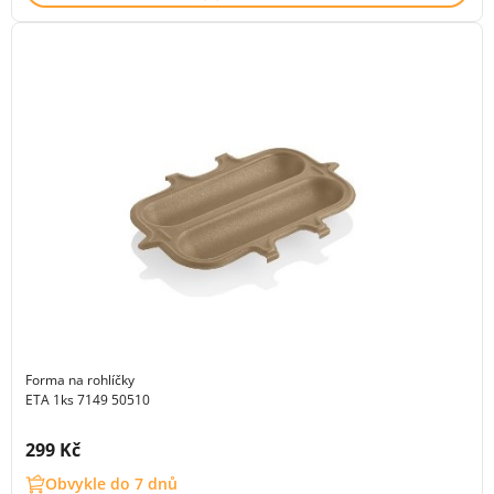
Forma na rohlíčky
ETA 1ks 7149 50510
Cena s DPH:
299 Kč
Obvykle do 7 dnů