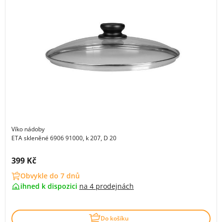
Víko nádoby
ETA skleněné 6906 91000, k 207, D 20
Cena s DPH:
399 Kč
Obvykle do 7 dnů
ihned k dispozici
na
4 prodejnách
Do košíku