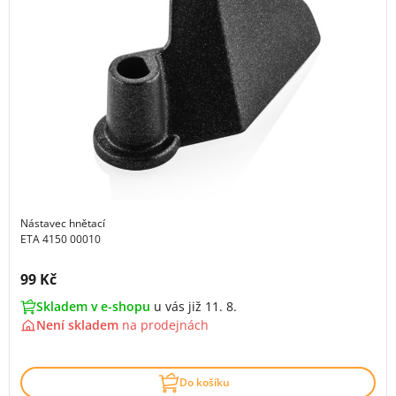
Nástavec hnětací
ETA 4150 00010
Cena s DPH:
99 Kč
Skladem v e-shopu
u vás již 11. 8.
Není skladem
na
prodejnách
Do košíku