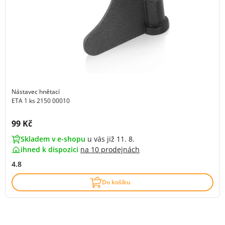
Nástavec hnětací
ETA 1 ks 2150 00010
Cena s DPH:
99 Kč
Skladem v e-shopu
u vás již 11. 8.
ihned k dispozici
na
10 prodejnách
4.8
Do košíku