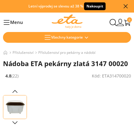
Letní výprodej se slevou až 38 %
Nakoupit
0
Menu
Hlavní
Všechny kategorie
Příslušenství
Příslušenství pro pekárny a nádobí
Nádoba ETA pekárny zlatá 3147 00020
4.8
(22)
Kód: ETA314700020
Hodnocení: 4.8 z 5 (22 recenzí)