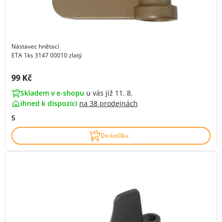
Nástavec hnětací
ETA 1ks 3147 00010 zlatý
Cena s DPH:
99 Kč
Skladem v e-shopu
u vás již 11. 8.
ihned k dispozici
na
38 prodejnách
5
Do košíku