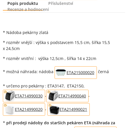
Popis produktu
Příslušenství
Recenze a hodnocení
Popis produktu
* Nádoba pekárny zlatá
* rozměr vnější : výška s podstavcem 15,5 cm, šířka 15,5
x 24,5cm
* rozměr vnitřní : výška 12,5cm , šířka 14 x 22cm
* možná náhrada: nádoba
černá
ETA215000020
* určeno pro pekárny : ETA3147, ETA2150,
,
,
ETA714990030
ETA714990040
,
ETA214990020
ETA214990021
*
při prodeji nádoby do starších pekáren ETA (náhrada za