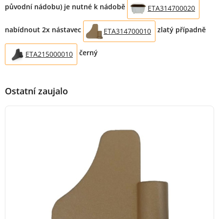
původní nádobu) je nutné k nádobě
ETA314700020
nabídnout 2x nástavec
zlatý případně
ETA314700010
černý
ETA215000010
Ostatní zaujalo