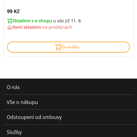
Cena s DPH:
99 Kč
Skladem v e-shopu
u vás již 11. 8.
Není skladem
na
prodejnách
Do košíku
O nás
Vše o nákupu
Odstoupení od smlouvy
Služby