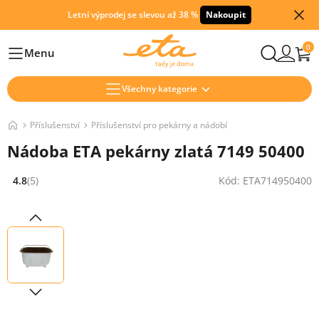
Letní výprodej se slevou až 38 %
Nakoupit
0
Menu
Hlavní
Všechny kategorie
Příslušenství
Příslušenství pro pekárny a nádobí
Nádoba ETA pekárny zlatá 7149 50400
4.8
(5)
Kód: ETA714950400
Hodnocení: 4.8 z 5 (5 recenzí)