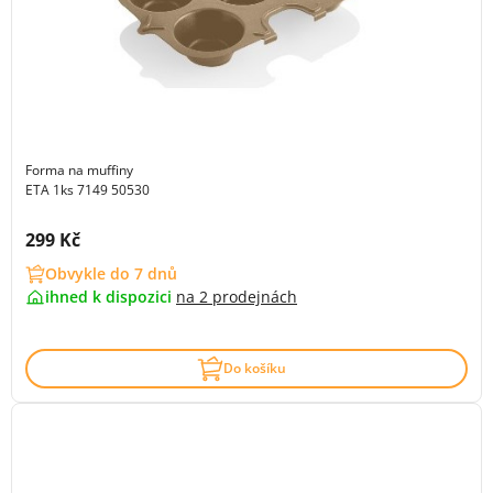
Forma na muffiny
ETA 1ks 7149 50530
Cena s DPH:
299 Kč
Obvykle do 7 dnů
ihned k dispozici
na
2 prodejnách
Do košíku