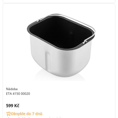
Nádoba
ETA 4150 00020
Cena s DPH:
599 Kč
Obvykle do 7 dnů