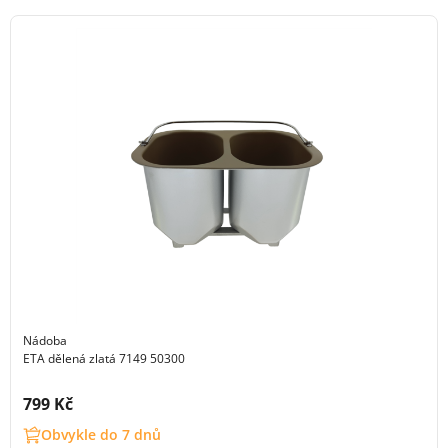
Nádoba
ETA dělená zlatá 7149 50300
Cena s DPH:
799 Kč
Obvykle do 7 dnů