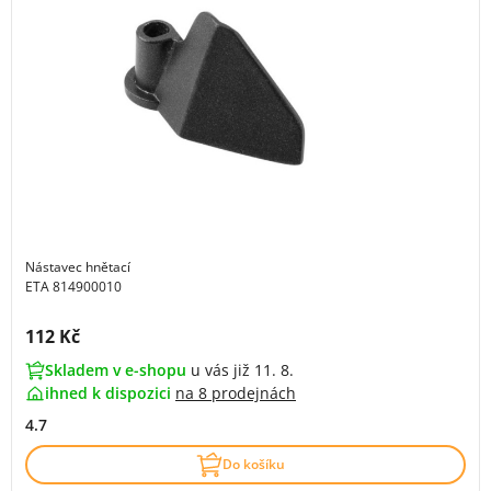
Nástavec hnětací
ETA 814900010
Cena s DPH:
112 Kč
Skladem v e-shopu
u vás již 11. 8.
ihned k dispozici
na
8 prodejnách
4.7
Do košíku