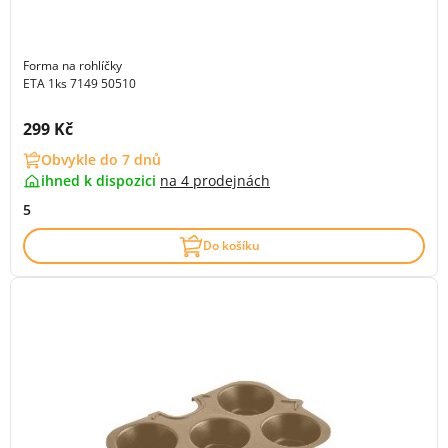
Forma na rohlíčky
ETA 1ks 7149 50510
Cena s DPH:
299 Kč
Obvykle do 7 dnů
ihned k dispozici
na
4 prodejnách
5
Do košíku