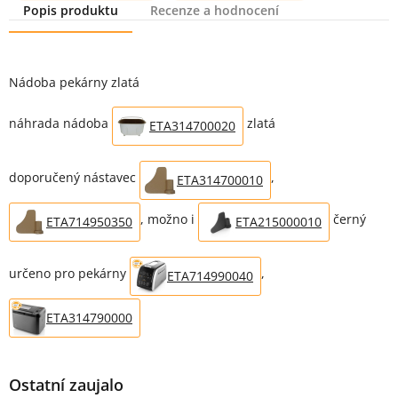
Popis produktu
Recenze a hodnocení
Popis produktu
Nádoba pekárny zlatá
náhrada nádoba
zlatá
ETA314700020
doporučený nástavec
,
ETA314700010
, možno i
černý
ETA714950350
ETA215000010
určeno pro pekárny
,
ETA714990040
ETA314790000
Ostatní zaujalo