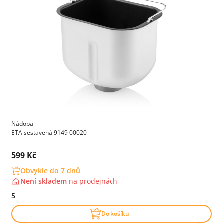
Nádoba
ETA sestavená 9149 00020
Cena s DPH:
599 Kč
Obvykle do 7 dnů
Není skladem
na
prodejnách
5
Do košíku