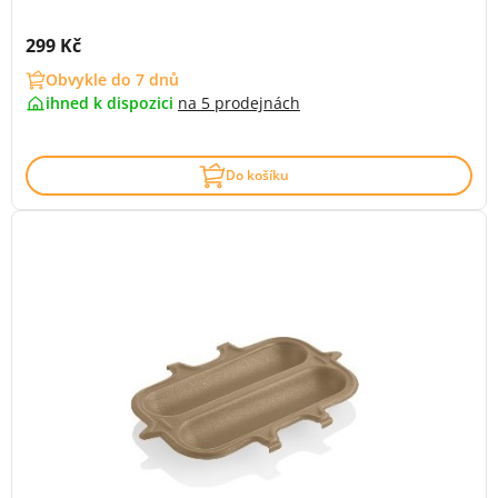
Cena s DPH:
299 Kč
Obvykle do 7 dnů
ihned k dispozici
na
5 prodejnách
Do košíku