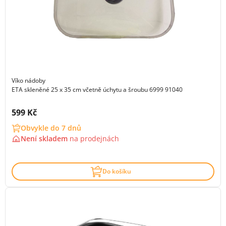
Víko nádoby
ETA skleněné 25 x 35 cm včetně úchytu a šroubu 6999 91040
Cena s DPH:
599 Kč
Obvykle do 7 dnů
Není skladem
na
prodejnách
Do košíku