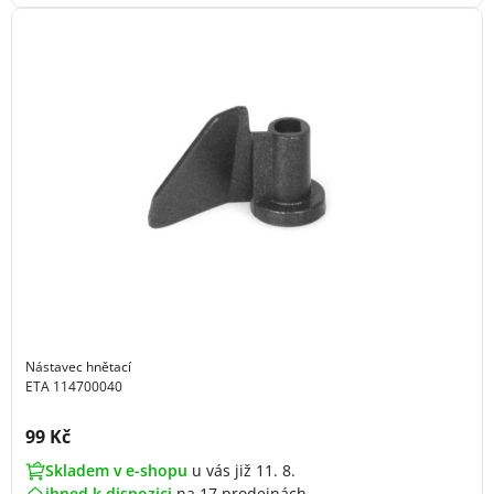
Nástavec hnětací
ETA 114700040
Cena s DPH:
99 Kč
Skladem v e-shopu
u vás již 11. 8.
ihned k dispozici
na
17 prodejnách