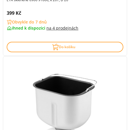
Cena s DPH:
399 Kč
Obvykle do 7 dnů
ihned k dispozici
na
4 prodejnách
Do košíku