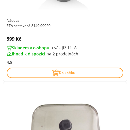
Nádoba
ETA sestavená 8149 00020
Cena s DPH:
599 Kč
Skladem v e-shopu
u vás již 11. 8.
ihned k dispozici
na
2 prodejnách
4.8
Do košíku