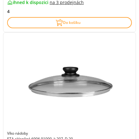
ihned k dispozici
na
3 prodejnách
4
Do košíku
Víko nádoby
ETA skleněné 6906 91000, k 207, D 20