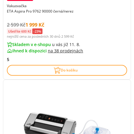
Vakuovačka
ETA Aspira Pro 9762 90000 černá/nerez
Původní cena s DPH:
Cena s DPH:
2 599 Kč
1 999 Kč
Ušetříte 600 Kč
-23%
nejnižší cena za posledních 30 dnů
2 599 Kč
Skladem v e-shopu
u vás již 11. 8.
ihned k dispozici
na
38 prodejnách
5
Do košíku