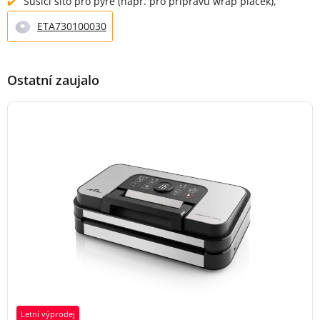
Sušicí síto pro pyré (např. pro přípravu wrap placek),
ETA730100030
Ostatní zaujalo
Letní výprodej