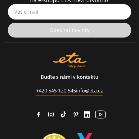
na e-shopu ETA mezi prvními?
Váš e-mail
Odebírat novinky
Buďte s námi v kontaktu
+420 545 120 545
info@eta.cz