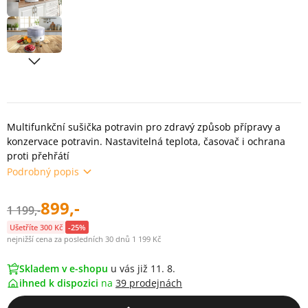
Multifunkční sušička potravin pro zdravý způsob přípravy a
konzervace potravin. Nastavitelná teplota, časovač i ochrana
proti přehřátí
Podrobný popis
899,-
1 199,-
Ušetříte 300 Kč
-25%
nejnižší cena za posledních 30 dnů 1 199 Kč
Skladem v e-shopu
u vás již 11. 8.
ihned k dispozici
na
39 prodejnách