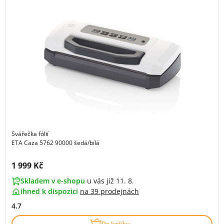
Svářečka fólií
ETA Caza 5762 90000 šedá/bílá
Cena s DPH:
1 999 Kč
Skladem v e-shopu
u vás již 11. 8.
ihned k dispozici
na
39 prodejnách
4.7
Do košíku