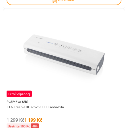
Letní výprodej
Svářečka fólií
ETA Freshie III 3762 90000 šedá/bílá
Původní cena s DPH:
Cena s DPH:
1 299 Kč
1 199 Kč
Ušetříte 100 Kč
-8%