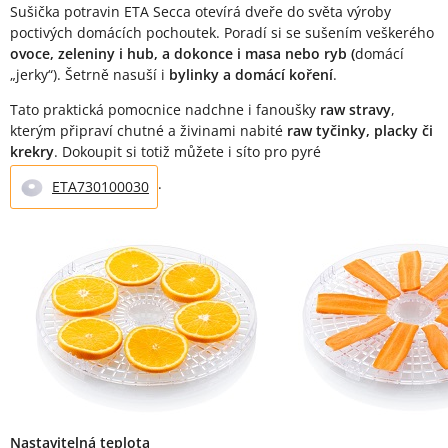
Sušička potravin ETA Secca otevírá dveře do světa výroby
poctivých domácích pochoutek. Poradí si se sušením veškerého
ovoce, zeleniny i hub, a dokonce i masa nebo ryb (
domácí
„jerky“). Šetrně nasuší i
bylinky a domácí koření
.
Tato praktická pomocnice nadchne i fanoušky
raw stravy
,
kterým připraví chutné a živinami nabité
raw tyčinky, placky či
krekry
. Dokoupit si totiž můžete i síto pro pyré
.
ETA730100030
Nastavitelná teplota