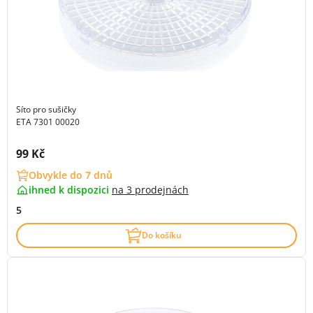
Síto pro sušičky
ETA 7301 00020
Cena s DPH:
99 Kč
Obvykle do 7 dnů
ihned k dispozici
na
3 prodejnách
5
Do košíku