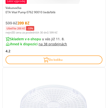
Letní výprodej
Vakuovačka
ETA Vital Pump 0762 90010 šedá/bílá
Původní cena s DPH:
Cena s DPH:
599 Kč
399 Kč
Ušetříte 200 Kč
-33%
nejnižší cena za posledních 30 dnů
599 Kč
Skladem v e-shopu
u vás již 11. 8.
ihned k dispozici
na
38 prodejnách
4.2
Do košíku