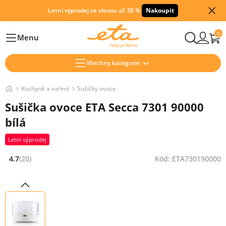
Letní výprodej se slevou až 38 %
Nakoupit
0
Menu
Hlavní
Všechny kategorie
Kuchyně a vaření
Sušičky ovoce
Sušička ovoce ETA Secca 7301 90000
bílá
Letní výprodej
4.7
(20)
Kód: ETA730190000
Hodnocení: 4.7 z 5 (20 recenzí)