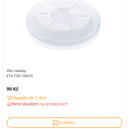
Víko nádoby
ETA 7301 00010
Cena s DPH:
99 Kč
Obvykle do 7 dnů
Není skladem
na
prodejnách
Do košíku