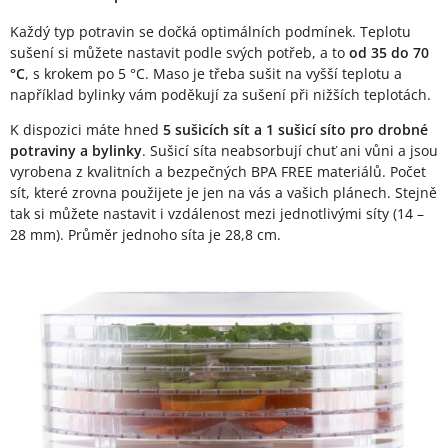
Každý typ potravin se dočká optimálních podmínek. Teplotu
sušení si můžete nastavit podle svých potřeb, a to
od 35 do 70
°C
, s krokem po 5 °C. Maso je třeba sušit na vyšší teplotu a
například bylinky vám poděkují za sušení při nižších teplotách.
K dispozici máte hned
5 sušicích sít a 1 sušicí síto pro drobné
potraviny a bylinky
. Sušicí síta neabsorbují chuť ani vůni a jsou
vyrobena z kvalitních a bezpečných BPA FREE materiálů. Počet
sít, které zrovna použijete je jen na vás a vašich plánech. Stejně
tak si můžete nastavit i vzdálenost mezi jednotlivými síty (14 –
28 mm). Průměr jednoho síta je 28,8 cm.