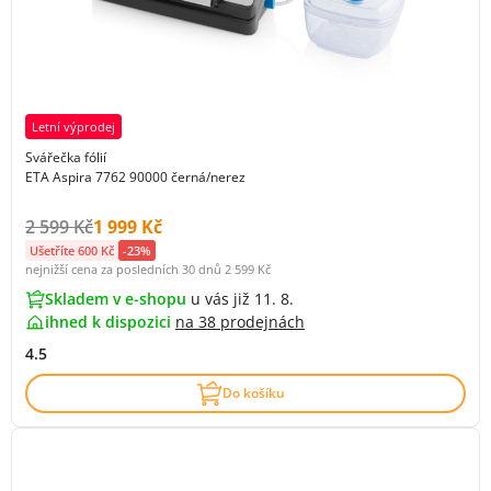
Letní výprodej
Svářečka fólií
ETA Aspira 7762 90000 černá/nerez
Původní cena s DPH:
Cena s DPH:
2 599 Kč
1 999 Kč
Ušetříte 600 Kč
-23%
nejnižší cena za posledních 30 dnů
2 599 Kč
Skladem v e-shopu
u vás již 11. 8.
ihned k dispozici
na
38 prodejnách
4.5
Do košíku