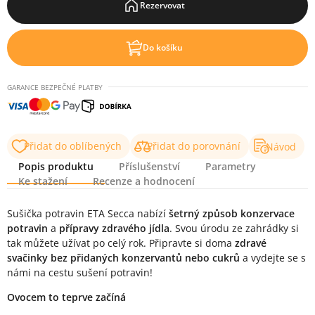
Rezervovat
Do košíku
GARANCE BEZPEČNÉ PLATBY
Přidat do oblíbených
Přidat do porovnání
Návod
Popis produktu
Příslušenství
Parametry
Ke stažení
Recenze a hodnocení
Popis produktu
Sušička potravin ETA Secca nabízí
šetrný způsob konzervace
potravin
a
přípravy zdravého jídla
. Svou úrodu ze zahrádky si
tak můžete užívat po celý rok. Připravte si doma
zdravé
svačinky bez přidaných konzervantů nebo cukrů
a vydejte se s
námi na cestu sušení potravin!
Ovocem to teprve začíná