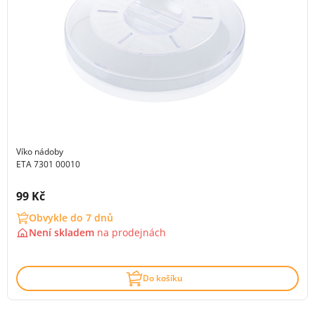
Víko nádoby
ETA 7301 00010
Cena s DPH:
99 Kč
Obvykle do 7 dnů
Není skladem
na
prodejnách
Do košíku