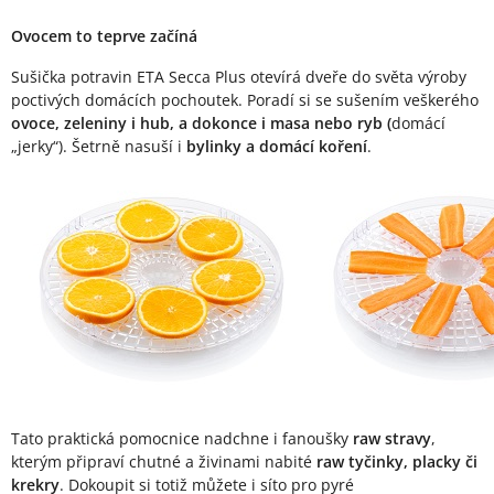
Ovocem to teprve začíná
Sušička potravin ETA Secca Plus otevírá dveře do světa výroby
poctivých domácích pochoutek. Poradí si se sušením veškerého
ovoce, zeleniny i hub, a dokonce i masa nebo ryb (
domácí
„jerky“). Šetrně nasuší i
bylinky a domácí koření
.
Tato praktická pomocnice nadchne i fanoušky
raw stravy
,
kterým připraví chutné a živinami nabité
raw tyčinky, placky či
krekry
. Dokoupit si totiž můžete i síto pro pyré