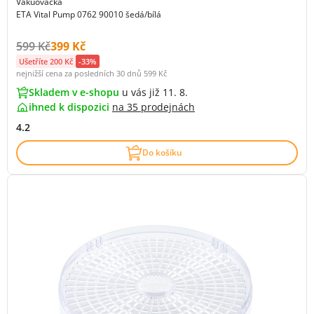
Vakuovačka
ETA Vital Pump 0762 90010 šedá/bílá
Původní cena s DPH:
Cena s DPH:
599 Kč
399 Kč
Ušetříte 200 Kč
-33%
nejnižší cena za posledních 30 dnů
599 Kč
Skladem v e-shopu
u vás již 11. 8.
ihned k dispozici
na
35 prodejnách
4.2
Do košíku