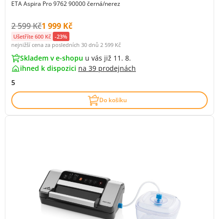
ETA Aspira Pro 9762 90000 černá/nerez
Původní cena s DPH:
Cena s DPH:
2 599 Kč
1 999 Kč
Ušetříte 600 Kč
-23%
nejnižší cena za posledních 30 dnů
2 599 Kč
Skladem v e-shopu
u vás již 11. 8.
ihned k dispozici
na
39 prodejnách
5
Do košíku