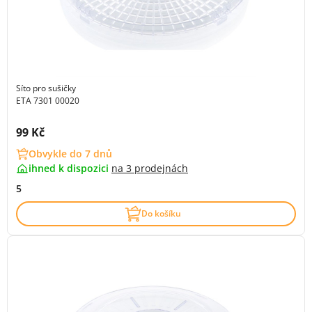
Síto pro sušičky
ETA 7301 00020
Cena s DPH:
99 Kč
Obvykle do 7 dnů
ihned k dispozici
na
3 prodejnách
5
Do košíku