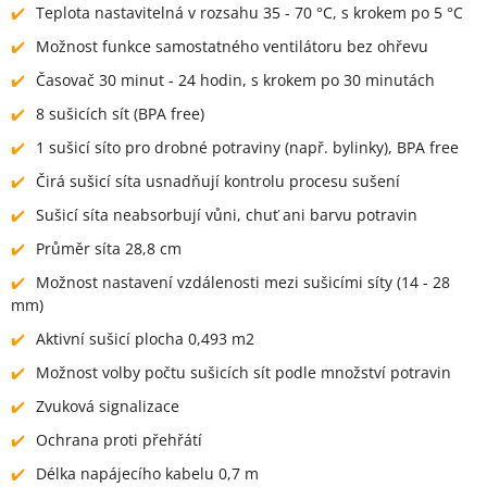
Teplota nastavitelná v rozsahu 35 - 70 °C, s krokem po 5 °C
Možnost funkce samostatného ventilátoru bez ohřevu
Časovač 30 minut - 24 hodin, s krokem po 30 minutách
8 sušicích sít (BPA free)
1 sušicí síto pro drobné potraviny (např. bylinky), BPA free
Čirá sušicí síta usnadňují kontrolu procesu sušení
Sušicí síta neabsorbují vůni, chuť ani barvu potravin
Průměr síta 28,8 cm
Možnost nastavení vzdálenosti mezi sušicími síty (14 - 28
mm)
Aktivní sušicí plocha 0,493 m2
Možnost volby počtu sušicích sít podle množství potravin
Zvuková signalizace
Ochrana proti přehřátí
Délka napájecího kabelu 0,7 m