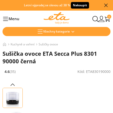
Letní výprodej se slevou až 38 %
Nakoupit
0
Menu
Hlavní
Všechny kategorie
Kuchyně a vaření
Sušičky ovoce
Sušička ovoce ETA Secca Plus 8301
90000 černá
4.6
(35)
Kód: ETA830190000
Hodnocení: 4.6 z 5 (35 recenzí)