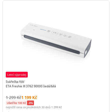
Letní výprodej
Svářečka fólií
ETA Freshie III 3762 90000 šedá/bílá
Původní cena s DPH:
Cena s DPH:
1 299 Kč
1 199 Kč
Ušetříte 100 Kč
-8%
nejnižší cena za posledních 30 dnů
1 299 Kč