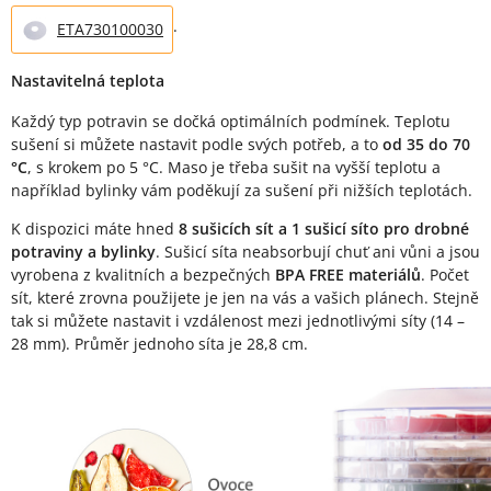
.
ETA730100030
Nastavitelná teplota
Každý typ potravin se dočká optimálních podmínek. Teplotu
sušení si můžete nastavit podle svých potřeb, a to
od 35 do 70
°C
, s krokem po 5 °C. Maso je třeba sušit na vyšší teplotu a
například bylinky vám poděkují za sušení při nižších teplotách.
K dispozici máte hned
8 sušicích sít a 1 sušicí síto pro drobné
potraviny a bylinky
. Sušicí síta neabsorbují chuť ani vůni a jsou
vyrobena z kvalitních a bezpečných
BPA FREE materiálů
. Počet
sít, které zrovna použijete je jen na vás a vašich plánech. Stejně
tak si můžete nastavit i vzdálenost mezi jednotlivými síty (14 –
28 mm). Průměr jednoho síta je 28,8 cm.