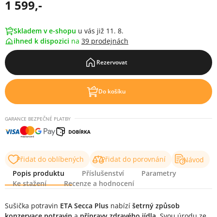
1 599,-
Skladem v e-shopu
u vás již 11. 8.
ihned k dispozici
na
39 prodejnách
Rezervovat
Do košíku
GARANCE BEZPEČNÉ PLATBY
Přidat do oblíbených
Přidat do porovnání
Návod
Popis produktu
Příslušenství
Parametry
Ke stažení
Recenze a hodnocení
Popis produktu
Sušička potravin
ETA Secca Plus
nabízí
šetrný způsob
konzervace potravin
a
přípravy zdravého jídla
. Svou úrodu ze