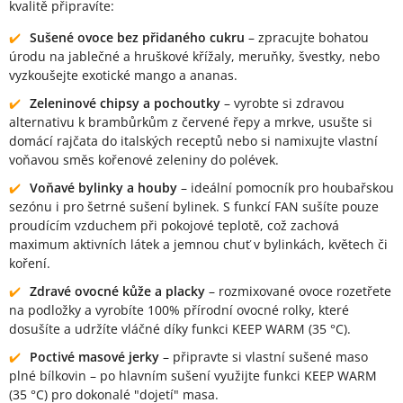
kvalitě připravíte:
Sušené ovoce bez přidaného cukru
– zpracujte bohatou
úrodu na jablečné a hruškové křížaly, meruňky, švestky, nebo
vyzkoušejte exotické mango a ananas.
Zeleninové chipsy a pochoutky
– vyrobte si zdravou
alternativu k brambůrkům z červené řepy a mrkve, usušte si
domácí rajčata do italských receptů nebo si namixujte vlastní
voňavou směs kořenové zeleniny do polévek.
Voňavé bylinky a houby
– ideální pomocník pro houbařskou
sezónu i pro šetrné sušení bylinek. S funkcí FAN sušíte pouze
proudícím vzduchem při pokojové teplotě, což zachová
maximum aktivních látek a jemnou chuť v bylinkách, květech či
koření.
Zdravé ovocné kůže a placky
– rozmixované ovoce rozetřete
na podložky a vyrobíte 100% přírodní ovocné rolky, které
dosušíte a udržíte vláčné díky funkci KEEP WARM (35 °C).
Poctivé masové jerky
– připravte si vlastní sušené maso
plné bílkovin – po hlavním sušení využijte funkci KEEP WARM
(35 °C) pro dokonalé "dojetí" masa.