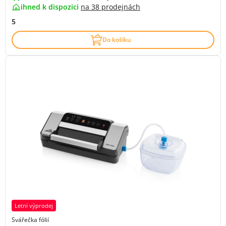
ihned k dispozici
na
38 prodejnách
5
Do košíku
Letní výprodej
Svářečka fólií