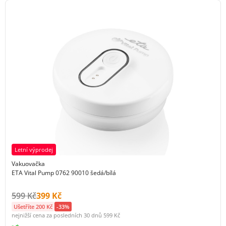
Letní výprodej
Vakuovačka
ETA Vital Pump 0762 90010 šedá/bílá
Původní cena s DPH:
Cena s DPH:
599 Kč
399 Kč
Ušetříte 200 Kč
-33%
nejnižší cena za posledních 30 dnů
599 Kč