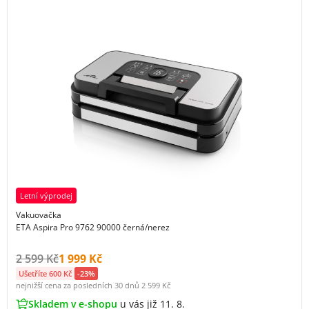
Letní výprodej
Vakuovačka
ETA Aspira Pro 9762 90000 černá/nerez
Původní cena s DPH:
Cena s DPH:
2 599 Kč
1 999 Kč
Ušetříte 600 Kč
-23%
nejnižší cena za posledních 30 dnů
2 599 Kč
Skladem v e-shopu
u vás již 11. 8.