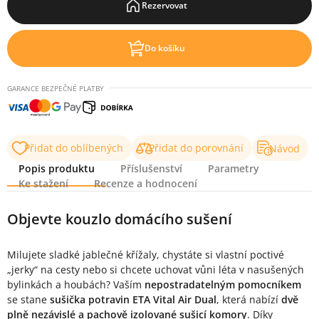
Rezervovat
Do košíku
GARANCE BEZPEČNÉ PLATBY
Přidat do oblíbených
Přidat do porovnání
Návod
Popis produktu
Příslušenství
Parametry
Ke stažení
Recenze a hodnocení
Popis produktu
Objevte kouzlo domácího sušení
Milujete sladké jablečné křížaly, chystáte si vlastní poctivé
„jerky“ na cesty nebo si chcete uchovat vůni léta v nasušených
bylinkách a houbách? Vaším
nepostradatelným pomocníkem
se stane
sušička potravin ETA Vital Air Dual
, která nabízí
dvě
plně nezávislé a pachově izolované sušicí komory
. Díky