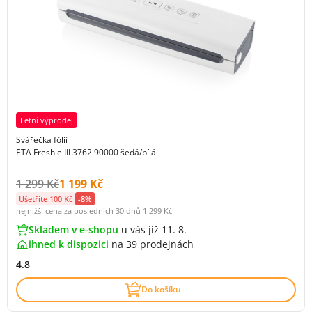
Letní výprodej
Svářečka fólií
ETA Freshie III 3762 90000 šedá/bílá
Původní cena s DPH:
Cena s DPH:
1 299 Kč
1 199 Kč
Ušetříte 100 Kč
-8%
nejnižší cena za posledních 30 dnů
1 299 Kč
Skladem v e-shopu
u vás již 11. 8.
ihned k dispozici
na
39 prodejnách
4.8
Do košíku