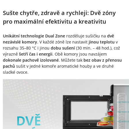
Sušte chytře, zdravě a rychleji: Dvě zóny
pro maximální efektivitu a kreativitu
Unikátní technologie Dual Zone
rozděluje sušičku na
dvě
nezávislé komory
. V každé zóně lze nastavit
jinou teplotu
v
rozsahu 35–80 °C i jinou
dobu sušení
(30 min. – 48 hod.), což
výrazně
šetří čas i energii
. Obě komory jsou navzájem
dokonale pachově izolované
. Můžete tak
bez obav z přenosu
pachů
sušit v jedné komoře aromatické houby a ve druhé
sladké ovoce.