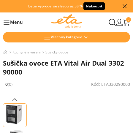
Letní výprodej se slevou až 38 %
Nakoupit
0
Menu
Hlavní
Všechny kategorie
Kuchyně a vaření
Sušičky ovoce
Sušička ovoce ETA Vital Air Dual 3302
90000
0
(0)
Kód: ETA330290000
Hodnocení: 0 z 5 (0 recenzí)