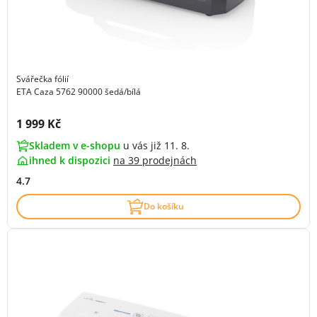
Svářečka fólií
ETA Caza 5762 90000 šedá/bílá
Cena s DPH:
1 999 Kč
Skladem v e-shopu
u vás již 11. 8.
ihned k dispozici
na
39 prodejnách
4.7
Do košíku