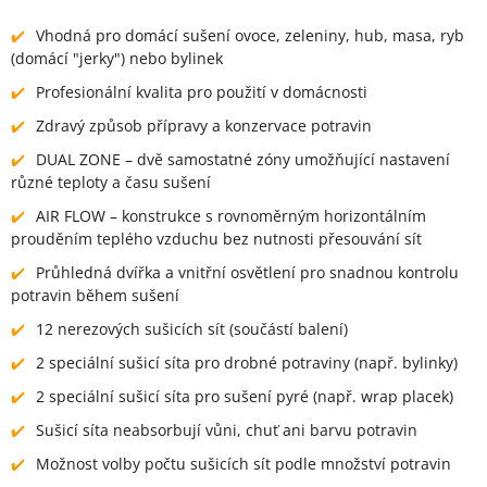
Vhodná pro domácí sušení ovoce, zeleniny, hub, masa, ryb
(domácí "jerky") nebo bylinek
Profesionální kvalita pro použití v domácnosti
Zdravý způsob přípravy a konzervace potravin
DUAL ZONE – dvě samostatné zóny umožňující nastavení
různé teploty a času sušení
AIR FLOW – konstrukce s rovnoměrným horizontálním
prouděním teplého vzduchu bez nutnosti přesouvání sít
Průhledná dvířka a vnitřní osvětlení pro snadnou kontrolu
potravin během sušení
12 nerezových sušicích sít (součástí balení)
2 speciální sušicí síta pro drobné potraviny (např. bylinky)
2 speciální sušicí síta pro sušení pyré (např. wrap placek)
Sušicí síta neabsorbují vůni, chuť ani barvu potravin
Možnost volby počtu sušicích sít podle množství potravin