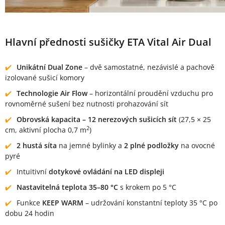
Hlavní přednosti sušičky ETA Vital Air Dual
Unikátní Dual Zone
– dvě samostatné, nezávislé a pachově
izolované sušicí komory
Technologie Air Flow
– horizontální proudění vzduchu pro
rovnoměrné sušení bez nutnosti prohazování sít
Obrovská kapacita – 12 nerezových sušicích sít
(27,5 × 25
2
cm, aktivní plocha 0,7 m
)
2 hustá síta
na jemné bylinky a
2 plné podložky
na ovocné
pyré
Intuitivní
dotykové
ovládání na LED displeji
Nastavitelná teplota 35–80 °C
s krokem po 5 °C
Funkce
KEEP WARM
– udržování konstantní teploty 35 °C po
dobu 24 hodin