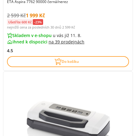
ETA Aspira 7762 90000 černá/nerez
Původní cena s DPH:
Cena s DPH:
2 599 Kč
1 999 Kč
Ušetříte 600 Kč
-23%
nejnižší cena za posledních 30 dnů
2 599 Kč
Skladem v e-shopu
u vás již 11. 8.
ihned k dispozici
na
39 prodejnách
4.5
Do košíku