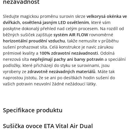
nezávadnost
Sledujte magickou proměnu surovin skrze
velkorysá okénka ve
dvířkách, osvětlená jasným LED osvětlením
, které vám
poskytne dokonalý přehled nad celým procesem. Na rozdíl od
běžných sušiček zajišťuje
systém AIR FLOW
rovnoměrné
horizontální proudění vzduchu
, takže nemusíte v průběhu
sušení prohazovat síta. Celá konstrukce je navíc zárukou
prémiové kvality a
100% zdravotní nezávadnosti
. Odolná
nerezová síta
nepřejímají pachy ani barvy potravin
a speciální
podložky, které přicházejí do styku se surovinami, jsou
vyrobeny ze
zdravotně nezávadných materiálů
. Máte tak
naprostou jistotu, že se ani po desítkách hodin sušení do
vašich potravin neuvolní žádné nežádoucí látky.
Specifikace produktu
Sušička ovoce ETA Vital Air Dual