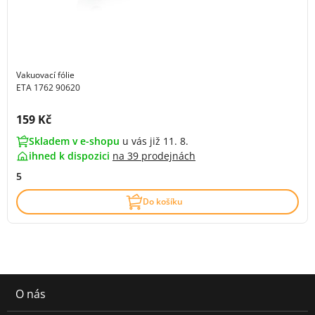
Vakuovací fólie
ETA 1762 90620
Cena s DPH:
159 Kč
Skladem v e-shopu
u vás již 11. 8.
ihned k dispozici
na
39 prodejnách
5
Do košíku
O nás