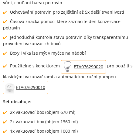
vůni, chuť ani barvu potravin
Uchovávání potravin pro zajištění až 5x delší trvanlivosti
Časová značka pomocí které zaznačíte den konzervace
potravin
Jednoduchá kontrola stavu potravin díky transparentnímu
provedení vakuovacích boxů
Boxy i víka lze mýt v myčce na nádobí
Použitelné s konektorem
pro použití s
ETA076290020
klasickými vakuovačkami a automatickou ruční pumpou
ETA076290010
Set obsahuje:
2x vakuovací box (objem 670 ml)
2x vakuovací box (objem 1360 ml)
1x vakuovací box (objem 1000 ml)