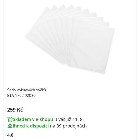
Sada vakuových sáčků
ETA 1762 92030
Cena s DPH:
259 Kč
Skladem v e-shopu
u vás již 11. 8.
ihned k dispozici
na
39 prodejnách
4.8