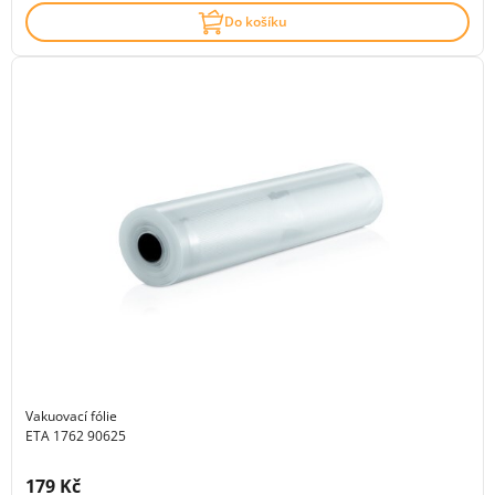
Do košíku
Vakuovací fólie
ETA 1762 90625
Cena s DPH:
179 Kč