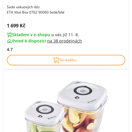
Sada vakuových dóz
ETA Vital Box 0762 90060 šedé/bílé
Cena s DPH:
1 699 Kč
Skladem v e-shopu
u vás již 11. 8.
ihned k dispozici
na
38 prodejnách
4.7
Do košíku