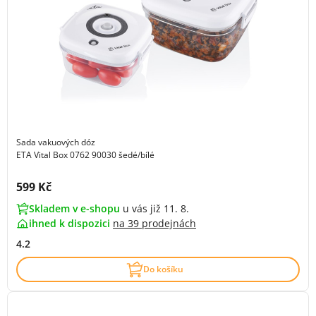
Sada vakuových dóz
ETA Vital Box 0762 90030 šedé/bílé
Cena s DPH:
599 Kč
Skladem v e-shopu
u vás již 11. 8.
ihned k dispozici
na
39 prodejnách
4.2
Do košíku