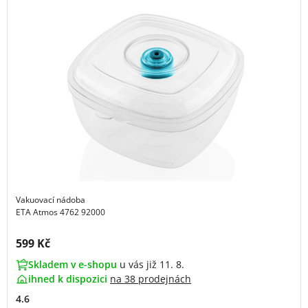
Vakuovací nádoba
ETA Atmos 4762 92000
Cena s DPH:
599 Kč
Skladem v e-shopu
u vás již 11. 8.
ihned k dispozici
na
38 prodejnách
4.6