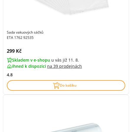
Sada vakuových sáčků
ETA 1762 92535
Cena s DPH:
299 Kč
Skladem v e-shopu
u vás již 11. 8.
ihned k dispozici
na
39 prodejnách
4.8
Do košíku