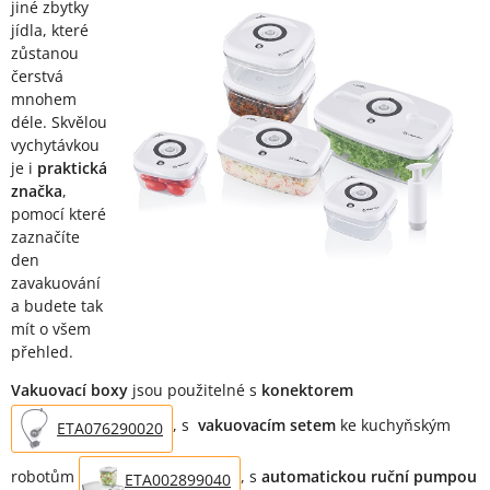
jiné zbytky
jídla, které
zůstanou
čerstvá
mnohem
déle. Skvělou
vychytávkou
je i
praktická
značka
,
pomocí které
zaznačíte
den
zavakuování
a budete tak
mít o všem
přehled.
Vakuovací boxy
jsou použitelné s
konektorem
, s
vakuovacím setem
ke kuchyňským
ETA076290020
robotům
, s
automatickou ruční pumpou
ETA002899040