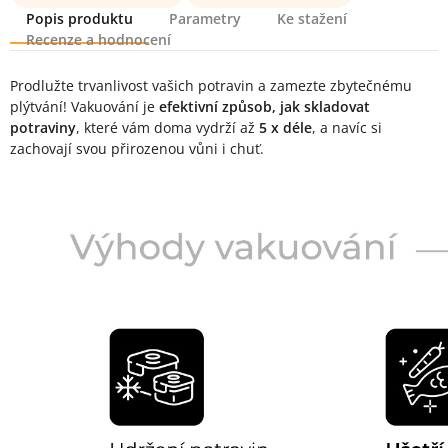
Popis produktu
Parametry
Ke stažení
Recenze a hodnocení
Popis produktu
Prodlužte trvanlivost vašich potravin a zamezte zbytečnému
plýtvání! Vakuování je
efektivní způsob,
jak skladovat
potraviny
, které vám doma vydrží až
5 x déle
, a navíc si
zachovají svou přirozenou vůni i chuť.