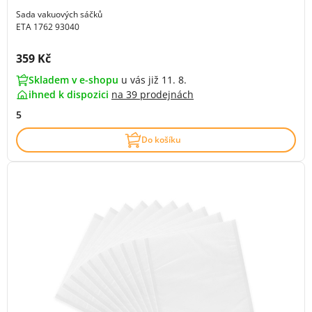
Sada vakuových sáčků
ETA 1762 93040
Cena s DPH:
359 Kč
Skladem v e-shopu
u vás již 11. 8.
ihned k dispozici
na
39 prodejnách
5
Do košíku