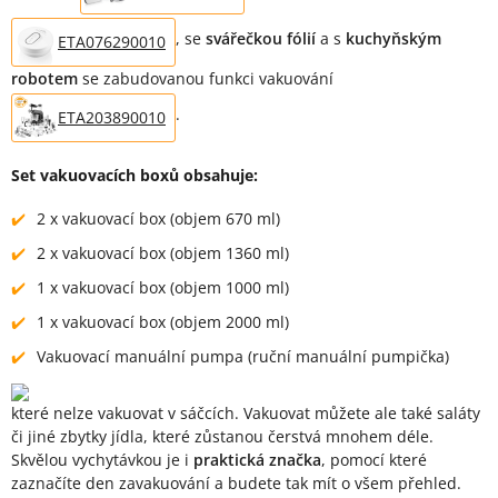
, se
svářečkou fólií
a s
kuchyňským
ETA076290010
robotem
se zabudovanou funkci vakuování
.
ETA203890010
Set vakuovacích boxů obsahuje:
2 x vakuovací box (objem 670 ml)
2 x vakuovací box (objem 1360 ml)
1 x vakuovací box (objem 1000 ml)
1 x vakuovací box (objem 2000 ml)
Vakuovací manuální pumpa (ruční manuální pumpička)
které nelze vakuovat v sáčcích. Vakuovat můžete ale také saláty
či jiné zbytky jídla, které zůstanou čerstvá mnohem déle.
Skvělou vychytávkou je i
praktická značka
, pomocí které
zaznačíte den zavakuování a budete tak mít o všem přehled.