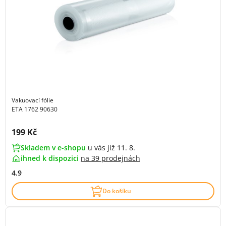
Vakuovací fólie
ETA 1762 90630
Cena s DPH:
199 Kč
Skladem v e-shopu
u vás již 11. 8.
ihned k dispozici
na
39 prodejnách
4.9
Do košíku