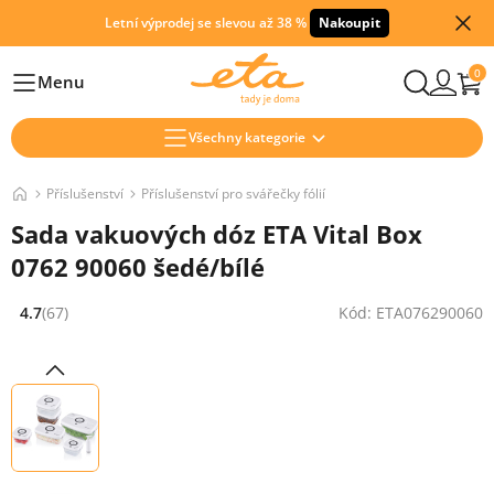
Letní výprodej se slevou až 38 %
Nakoupit
0
Menu
Hlavní
Všechny kategorie
Příslušenství
Příslušenství pro svářečky fólií
Sada vakuových dóz ETA Vital Box
0762 90060 šedé/bílé
4.7
(67)
Kód: ETA076290060
Hodnocení: 4.7 z 5 (67 recenzí)