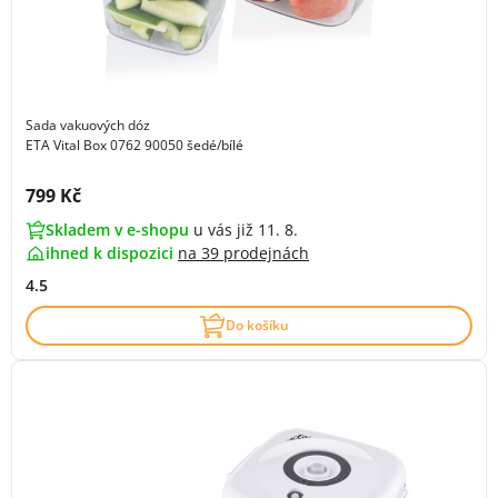
Sada vakuových dóz
ETA Vital Box 0762 90050 šedé/bílé
Cena s DPH:
799 Kč
Skladem v e-shopu
u vás již 11. 8.
ihned k dispozici
na
39 prodejnách
4.5
Do košíku