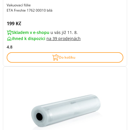
Vakuovací fólie
ETA Freshie 1762 00010 bílá
Cena s DPH:
199 Kč
Skladem v e-shopu
u vás již 11. 8.
ihned k dispozici
na
39 prodejnách
4.8
Do košíku