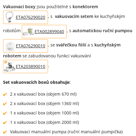
Vakuovací boxy
jsou použitelné s
konektorem
, s
vakuovacím setem
ke kuchyňským
ETA076290020
robotům
, s
automatickou ruční pumpou
ETA002899040
, se
svářečkou fólií
a s
kuchyňským
ETA076290010
robotem
se zabudovanou funkci vakuování
.
ETA203890010
Set vakuovacích boxů obsahuje:
2 x vakuovací box (objem 670 ml)
2 x vakuovací box (objem 1360 ml)
1 x vakuovací box (objem 1000 ml)
1 x vakuovací box (objem 2000 ml)
Vakuovací manuální pumpa (ruční manuální pumpička)