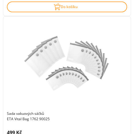
Do košíku
Sada vakuových sáčků
ETA Vital Bag 1762 90025
Cena s DPH:
499 Kč