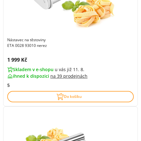
Nástavec na těstoviny
ETA 0028 93010 nerez
Cena s DPH:
1 999 Kč
Skladem v e-shopu
u vás již 11. 8.
ihned k dispozici
na
39 prodejnách
5
Do košíku