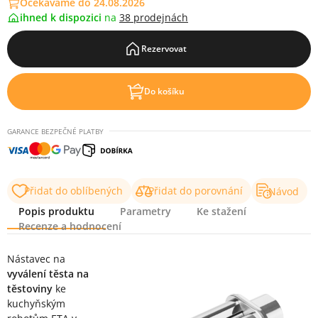
Očekáváme do 24.08.2026
ihned k dispozici
na
38 prodejnách
Rezervovat
Do košíku
GARANCE BEZPEČNÉ PLATBY
Přidat do oblíbených
Přidat do porovnání
Návod
Popis produktu
Parametry
Ke stažení
Recenze a hodnocení
Popis produktu
Nástavec na
vyválení těsta na
těstoviny
ke
kuchyňským