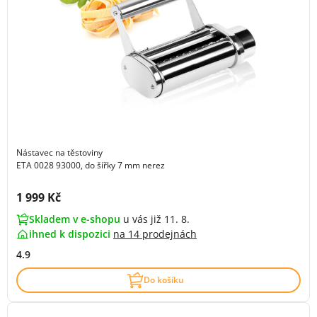
Nástavec na těstoviny
ETA 0028 93000, do šířky 7 mm nerez
Cena s DPH:
1 999 Kč
Skladem v e-shopu
u vás již 11. 8.
ihned k dispozici
na
14 prodejnách
4.9
Do košíku