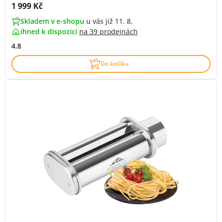
Cena s DPH:
1 999 Kč
Skladem v e-shopu
u vás již 11. 8.
ihned k dispozici
na
39 prodejnách
4.8
Do košíku