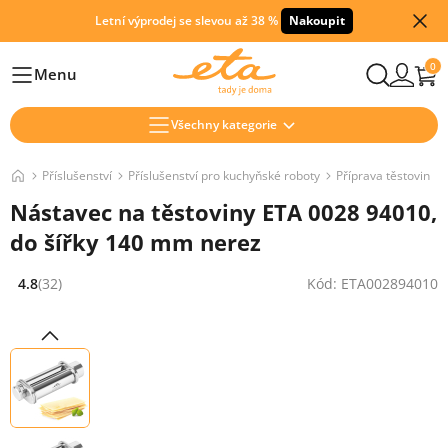
Letní výprodej se slevou až 38 %
Nakoupit
0
Menu
Hlavní
Všechny kategorie
Příslušenství
Příslušenství pro kuchyňské roboty
Příprava těstovin
Nástavec na těstoviny ETA 0028 94010,
do šířky 140 mm nerez
4.8
(32)
Kód: ETA002894010
Hodnocení: 4.8 z 5 (32 recenzí)