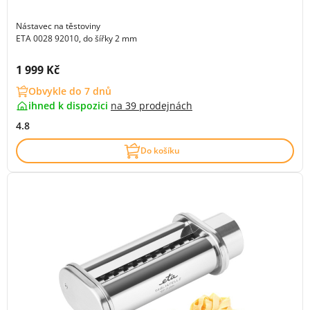
Nástavec na těstoviny
ETA 0028 92010, do šířky 2 mm
Cena s DPH:
1 999 Kč
Obvykle do 7 dnů
ihned k dispozici
na
39 prodejnách
4.8
Do košíku