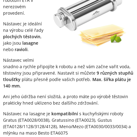
robotům ETA v
nerezovém
provedení.
Nástavec je ideální
na výrobu celé řady
plochých těstovin
,
jako jsou
lasagne
nebo
ravioli
.
Nástavec velmi
snadno a rychle připojíte k robotu a než vám začne vařit voda,
těstoviny jsou připravené. Nastavit si můžete
9 různých stupňů
tloušťky
plátu přesně podle vašich potřeb.
Max. šířka plátu je
140 mm.
Ani jeho údržba není složitá, a proto máte po výrobě těstovin
prakticky hned uklizeno bez dalšího zdržování.
Nástavec na lasagne je
kompatibilní
s kuchyňskými roboty
Gratus (ETA0028/0038), Gratussino (ETA0023), Gustus
(ETA0128/1128/3128/4128), Meno/Mezo (ETA0030/0033/0034) a
mlýnku na maso Besto ETA6075