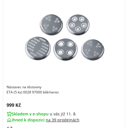
Nástavec na těstoviny
ETA (5 ks) 0028 97000 bílé/nerez
Cena s DPH:
999 Kč
Skladem v e-shopu
u vás již 11. 8.
ihned k dispozici
na
39 prodejnách