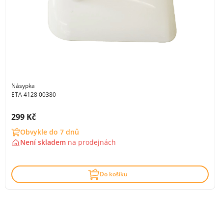
Násypka
ETA 4128 00380
Cena s DPH:
299 Kč
Obvykle do 7 dnů
Není skladem
na
prodejnách
Do košíku