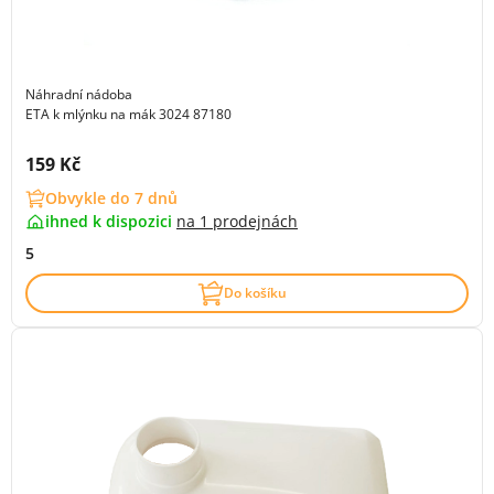
Náhradní nádoba
ETA k mlýnku na mák 3024 87180
Cena s DPH:
159 Kč
Obvykle do 7 dnů
ihned k dispozici
na
1 prodejnách
5
Do košíku