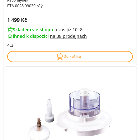
Kávomlýnek
ETA 0028 99030 bílý
Cena s DPH:
1 499 Kč
Skladem v e-shopu
u vás již 10. 8.
ihned k dispozici
na
38 prodejnách
4.3
Do košíku