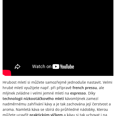
Hrubost mletí si můžete samozřejmě jednoduše nastavit. Velmi
hrubé mletí využijete např. při přípravě
french pressu
, ale
mlýnek zvládne i velmi jemné mletí na
espresso
. Díky
technologii nízkootáčkového mletí
kávomlýnek zamezí
nadměrnému zahřívání kávy a je tak zachována její čerstvost a
aroma. Namletá káva se sbírá do průhledné nádobky, kterou
můžete uzavřít
praktickým víčkem
a kávu si tak uchovat i na