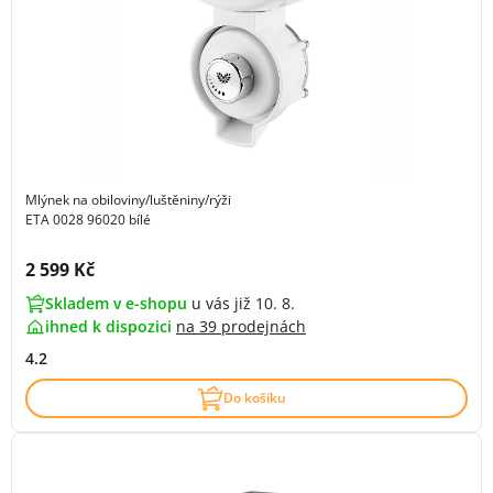
Mlýnek na obiloviny/luštěniny/rýži
ETA 0028 96020 bílé
Cena s DPH:
2 599 Kč
Skladem v e-shopu
u vás již 10. 8.
ihned k dispozici
na
39 prodejnách
4.2
Do košíku