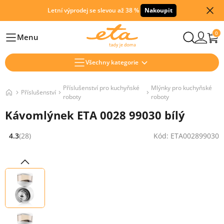
Letní výprodej se slevou až 38 %
Nakoupit
0
Menu
Hlavní
Všechny kategorie
Příslušenství pro kuchyňské
Mlýnky pro kuchyňské
Příslušenství
roboty
roboty
Kávomlýnek ETA 0028 99030 bílý
4.3
(28)
Kód: ETA002899030
Hodnocení: 4.3 z 5 (28 recenzí)