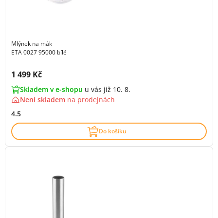
Mlýnek na mák
ETA 0027 95000 bílé
Cena s DPH:
1 499 Kč
Skladem v e-shopu
u vás již 10. 8.
Není skladem
na
prodejnách
4.5
Do košíku