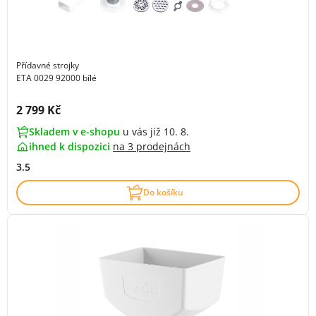
Přídavné strojky
ETA 0029 92000 bílé
Cena s DPH:
2 799 Kč
Skladem v e-shopu
u vás již 10. 8.
ihned k dispozici
na
3 prodejnách
3.5
Do košíku