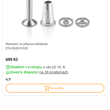
Nástavec na přípravu klobásek
ETA 0028 91020
Cena s DPH:
699 Kč
Skladem v e-shopu
u vás již 10. 8.
ihned k dispozici
na
39 prodejnách
4.9
Do košíku