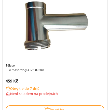
Těleso
ETA masořezky 4128 00300
Cena s DPH:
459 Kč
Obvykle do 7 dnů
Není skladem
na
prodejnách
Do košíku