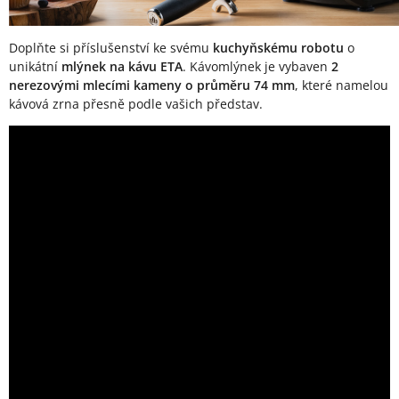
Doplňte si příslušenství ke svému
kuchyňskému robotu
o
unikátní
mlýnek na kávu ETA
. Kávomlýnek je vybaven
2
nerezovými mlecími kameny o průměru 74 mm
, které namelou
kávová zrna přesně podle vašich představ.