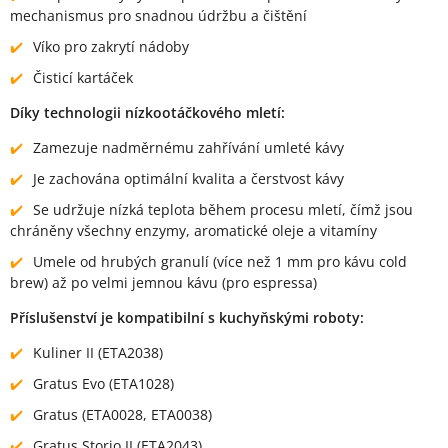
mechanismus pro snadnou údržbu a čištění
Víko pro zakrytí nádoby
Čisticí kartáček
Díky technologii nízkootáčkového mletí:
Zamezuje nadměrnému zahřívání umleté kávy
Je zachována optimální kvalita a čerstvost kávy
Se udržuje nízká teplota během procesu mletí, čímž jsou
chráněny všechny enzymy, aromatické oleje a vitamíny
Umele od hrubých granulí (více než 1 mm pro kávu cold
brew) až po velmi jemnou kávu (pro espressa)
Příslušenství je kompatibilní s kuchyňskými roboty:
Kuliner II (ETA2038)
Gratus Evo (ETA1028)
Gratus (ETA0028, ETA0038)
Gratus Storio II (ETA2043)