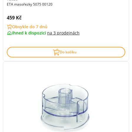
ETA masořezky 5075 00120
Cena s DPH:
459 Kč
Obvykle do 7 dnů
ihned k dispozici
na
3 prodejnách
Do košíku