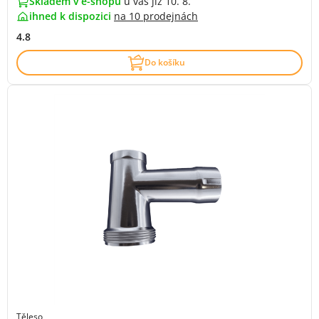
Skladem v e-shopu
u vás již 10. 8.
ihned k dispozici
na
10 prodejnách
4.8
Do košíku
Těleso