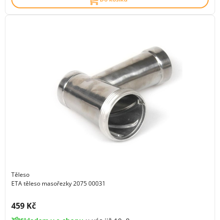
Těleso
ETA těleso masořezky 2075 00031
Cena s DPH:
459 Kč