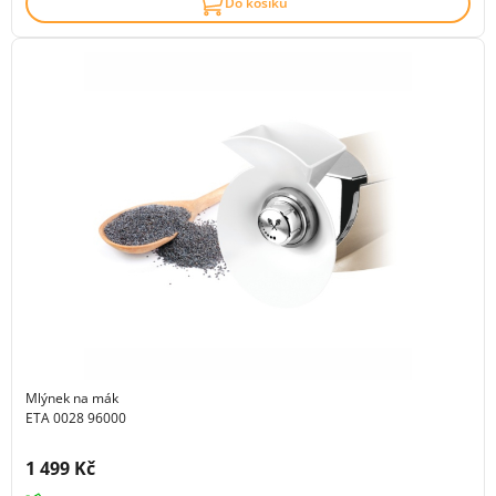
Do košíku
Mlýnek na mák
ETA 0028 96000
Cena s DPH:
1 499 Kč