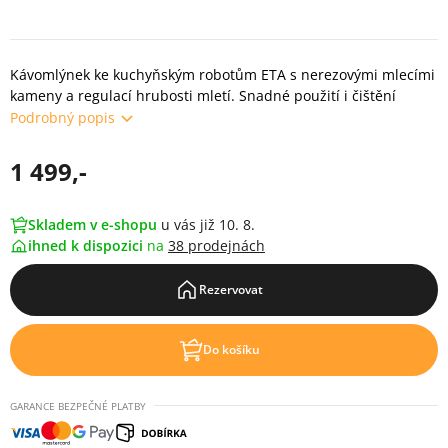
Kávomlýnek ke kuchyňským robotům ETA s nerezovými mlecími
kameny a regulací hrubosti mletí. Snadné použití i čištění
Podrobný popis
1 499,-
Skladem v e-shopu
u vás již 10. 8.
ihned k dispozici
na
38 prodejnách
Rezervovat
Do košíku
GARANCE BEZPEČNÉ PLATBY