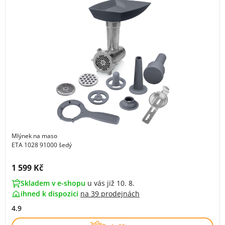
Mlýnek na maso
ETA 1028 91000 šedý
Cena s DPH:
1 599 Kč
Skladem v e-shopu
u vás již 10. 8.
ihned k dispozici
na
39 prodejnách
4.9