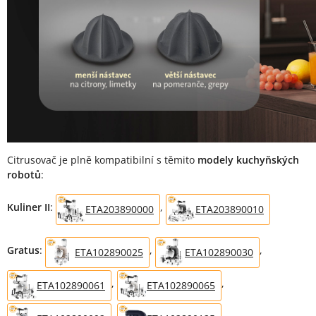
Citrusovač je plně kompatibilní s těmito
modely kuchyňských
robotů
:
Kuliner II
:
,
ETA203890000
ETA203890010
Gratus
:
,
,
ETA102890025
ETA102890030
,
,
ETA102890061
ETA102890065