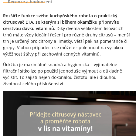
Recenze a hodnocení
Popis produktu
Rozšiřte funkce svého kuchyňského robota o praktický
citrusovač ETA, se kterým si během okamžiku připravíte
čerstvou dávku vitamínů.
Díky dvěma velikostem lisovacích
trnů máte vždy ideální řešení pro různé druhy citrusů – menší
trn je určený pro citrony a limetky, větší pak na pomeranče či
grepy. V obou případech se můžete spolehnout na vysokou
výtěžnost šťávy při zachování cenných vitamínů.
Údržba je maximálně snadná a hygienická – vyjímatelné
filtrační sítko lze po použití jednoduše vyjmout a důkladně
vyčistit. To zajistí nejen dokonalou čistotu, ale i dlouhou
životnost celého příslušenství.