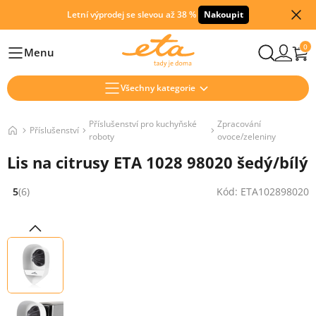
Letní výprodej se slevou až 38 %
Nakoupit
0
Menu
Hlavní
Všechny kategorie
Příslušenství pro kuchyňské
Zpracování
Příslušenství
roboty
ovoce/zeleniny
Lis na citrusy ETA 1028 98020 šedý/bílý
5
(6)
Kód: ETA102898020
Hodnocení: 5 z 5 (6 recenzí)