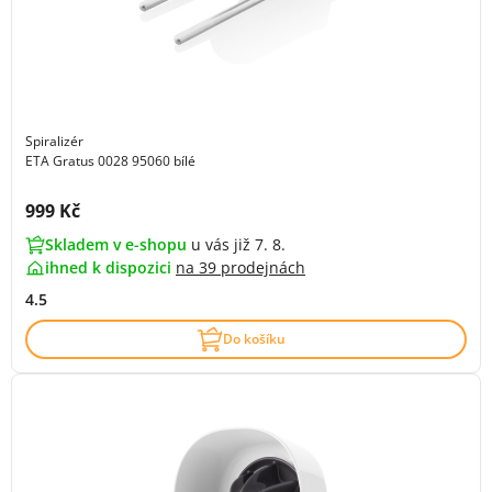
Spiralizér
ETA Gratus 0028 95060 bílé
Cena s DPH:
999 Kč
Skladem v e-shopu
u vás již 7. 8.
ihned k dispozici
na
39 prodejnách
4.5
Do košíku