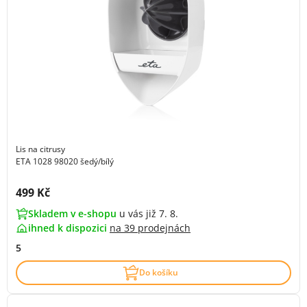
Lis na citrusy
ETA 1028 98020 šedý/bílý
Cena s DPH:
499 Kč
Skladem v e-shopu
u vás již 7. 8.
ihned k dispozici
na
39 prodejnách
5
Do košíku