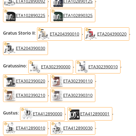
,
,
ETA102890092
ETA102890125
,
ETA102890225
ETA102890325
Gratus Storio II
:
,
,
ETA204390010
ETA204390020
ETA204390030
Gratussino
:
,
,
ETA302390000
ETA302390010
,
,
ETA302390020
ETA302390110
,
ETA302390210
ETA302390310
Gustus
:
,
,
ETA412890000
ETA412890001
,
,
ETA412890010
ETA412890030