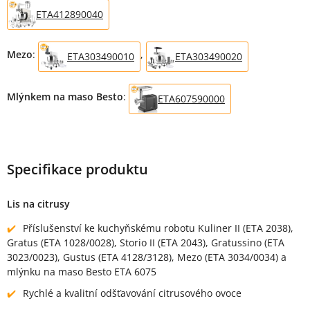
ETA412890040
Mezo
:
,
ETA303490010
ETA303490020
Mlýnkem na maso Besto
:
ETA607590000
Specifikace produktu
Lis na citrusy
Příslušenství ke kuchyňskému robotu Kuliner II (ETA 2038),
Gratus (ETA 1028/0028), Storio II (ETA 2043), Gratussino (ETA
3023/0023), Gustus (ETA 4128/3128), Mezo (ETA 3034/0034) a
mlýnku na maso Besto ETA 6075
Rychlé a kvalitní odšťavování citrusového ovoce