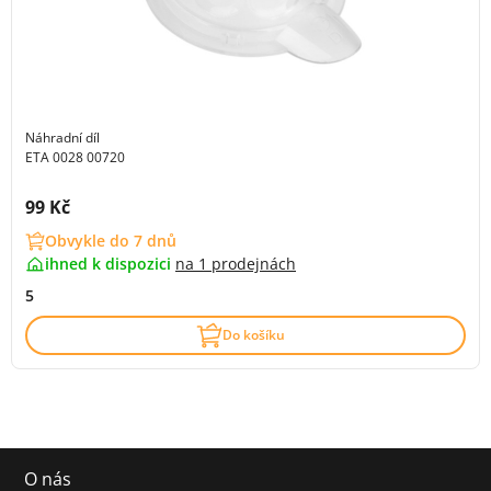
Náhradní díl
ETA 0028 00720
Cena s DPH:
99 Kč
Obvykle do 7 dnů
ihned k dispozici
na
1 prodejnách
5
Do košíku
O nás