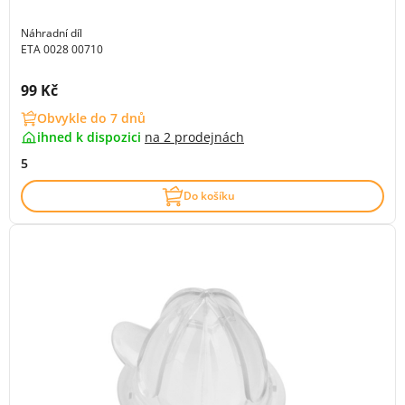
Náhradní díl
ETA 0028 00710
Cena s DPH:
99 Kč
Obvykle do 7 dnů
ihned k dispozici
na
2 prodejnách
5
Do košíku