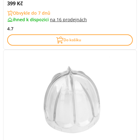
Cena s DPH:
399 Kč
Obvykle do 7 dnů
ihned k dispozici
na
16 prodejnách
4.7
Do košíku