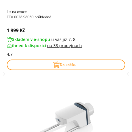
Lis na ovoce
ETA 0028 98050 průhledné
Cena s DPH:
1 999 Kč
Skladem v e-shopu
u vás již 7. 8.
ihned k dispozici
na
38 prodejnách
4.7
Do košíku