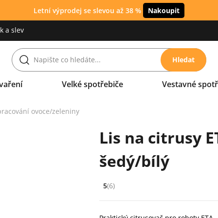
Letní výprodej se slevou až 38 %
Nakoupit
 a slev
Hledat
vaření
Velké spotřebiče
Vestavné spotř
pracování ovoce/zeleniny
Lis na citrusy 
šedý/bílý
5
(6)
Hodnocení: 5 z 5 (6 recenzí)
Praktický citrusovač pro roboty ETA –