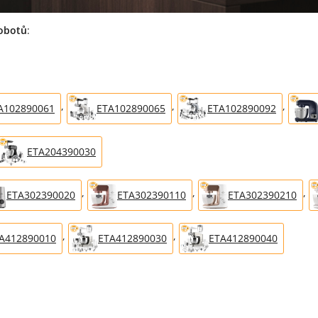
obotů
:
,
,
,
A102890061
ETA102890065
ETA102890092
ETA204390030
,
,
,
ETA302390020
ETA302390110
ETA302390210
,
,
A412890010
ETA412890030
ETA412890040