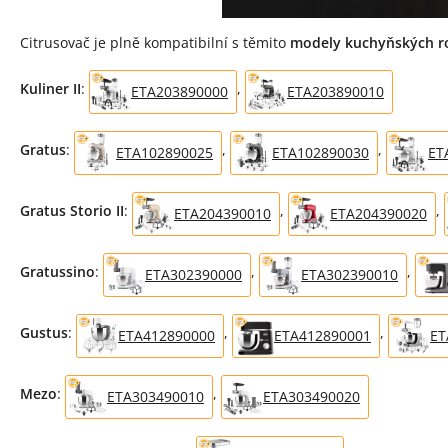
Citrusovač je plně kompatibilní s těmito
modely kuchyňských r
Kuliner II
:
,
ETA203890000
ETA203890010
Gratus
:
,
,
ETA102890025
ETA102890030
ET
Gratus Storio II
:
,
,
ETA204390010
ETA204390020
Gratussino
:
,
,
ETA302390000
ETA302390010
Gustus
:
,
,
ETA412890000
ETA412890001
ET
Mezo
:
,
ETA303490010
ETA303490020