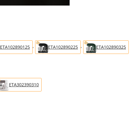
,
,
ETA102890125
ETA102890225
ETA102890325
ETA302390310