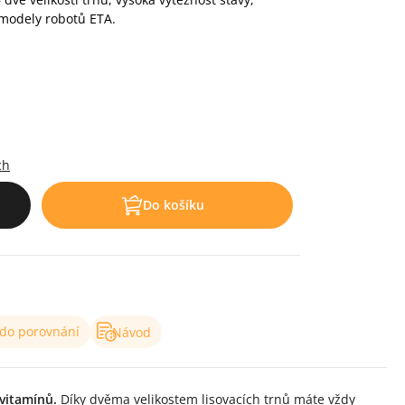
 modely robotů ETA.
.
ch
Do košíku
 do porovnání
Návod
vitamínů.
Díky dvěma velikostem lisovacích trnů máte vždy