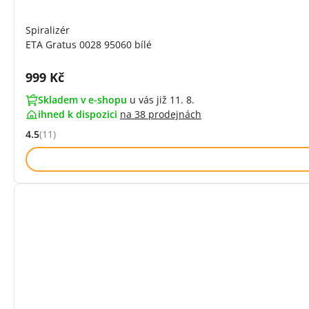
Spiralizér
ETA Gratus 0028 95060 bílé
Cena s DPH:
999 Kč
Skladem v e-shopu
u vás již 11. 8.
ihned k dispozici
na
38 prodejnách
4.5
(11)
Hodnocení: 4.5 z 5 (11 recenzí)