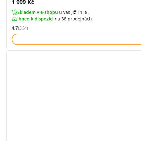
Cena s DPH:
1 999 Kč
Skladem v e-shopu
u vás již 11. 8.
ihned k dispozici
na
38 prodejnách
4.7
(364)
Hodnocení: 4.7 z 5 (364 recenzí)