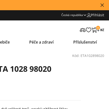
Přihlásit
Česká republika
0
0 Kč
ebiče
Péče a zdraví
Příslušenství
Kód: ETA102898020
ETA 1028 98020
 dvě velikosti trnů, vysoká výtěžnost šťávy,