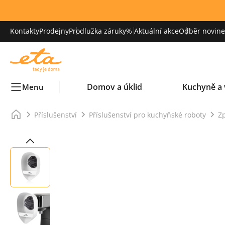
Kontakty
Prodejny
Prodlužka záruky
% Aktuální akce
Odběr novinek
Domov a úklid
Kuchyně a 
Menu
Příslušenství
Příslušenství pro kuchyňské roboty
Z