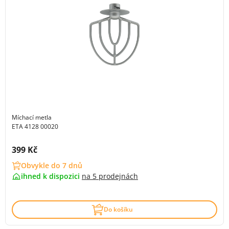
Míchací metla
ETA 4128 00020
Cena s DPH:
399 Kč
Obvykle do 7 dnů
ihned k dispozici
na
5 prodejnách
Do košíku