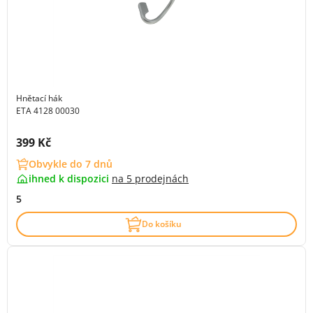
Hnětací hák
ETA 4128 00030
Cena s DPH:
399 Kč
Obvykle do 7 dnů
ihned k dispozici
na
5 prodejnách
5
Do košíku