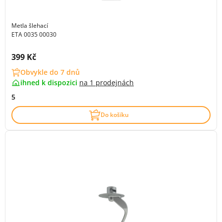
Metla šlehací
ETA 0035 00030
Cena s DPH:
399 Kč
Obvykle do 7 dnů
ihned k dispozici
na
1 prodejnách
5
Do košíku