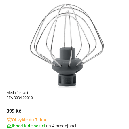
Metla šlehací
ETA 3034 00010
Cena s DPH:
399 Kč
Obvykle do 7 dnů
ihned k dispozici
na
4 prodejnách