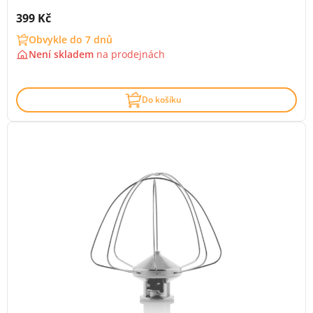
Cena s DPH:
399 Kč
Obvykle do 7 dnů
Není skladem
na
prodejnách
Do košíku