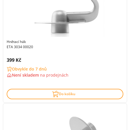
Hnětací hák
ETA 3034 00020
Cena s DPH:
399 Kč
Obvykle do 7 dnů
Není skladem
na
prodejnách
Do košíku