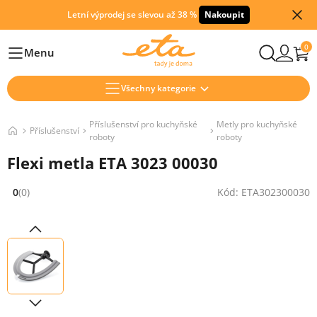
Letní výprodej se slevou až 38 %
Nakoupit
0
Menu
Hlavní
Všechny kategorie
Příslušenství pro kuchyňské
Metly pro kuchyňské
Příslušenství
roboty
roboty
Flexi metla ETA 3023 00030
0
(0)
Kód: ETA302300030
Hodnocení: 0 z 5 (0 recenzí)