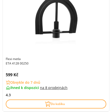
Flexi metla
ETA 4128 00250
Cena s DPH:
599 Kč
Obvykle do 7 dnů
ihned k dispozici
na
8 prodejnách
4.3
Do košíku