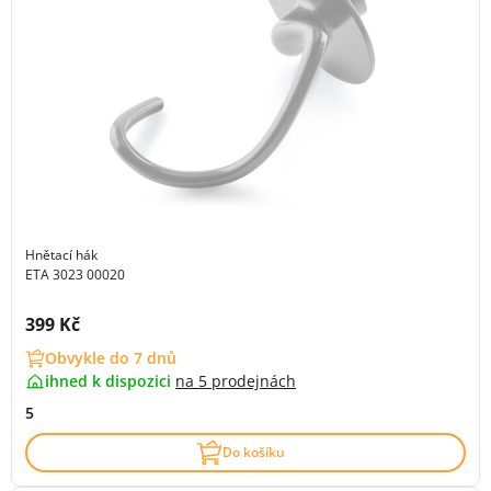
Hnětací hák
ETA 3023 00020
Cena s DPH:
399 Kč
Obvykle do 7 dnů
ihned k dispozici
na
5 prodejnách
5
Do košíku