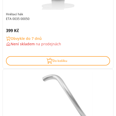
Hnětací hák
ETA 0035 00050
Cena s DPH:
399 Kč
Obvykle do 7 dnů
Není skladem
na
prodejnách
Do košíku