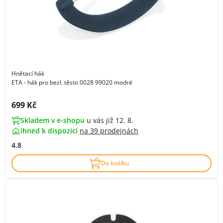
Hnětací hák
ETA - hák pro bezl. těsto 0028 99020 modré
Cena s DPH:
699 Kč
Skladem v e-shopu
u vás již 12. 8.
ihned k dispozici
na
39 prodejnách
4.8
Do košíku