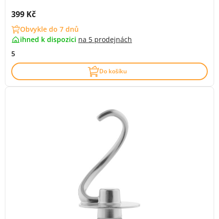
Cena s DPH:
399 Kč
Obvykle do 7 dnů
ihned k dispozici
na
5 prodejnách
5
Do košíku