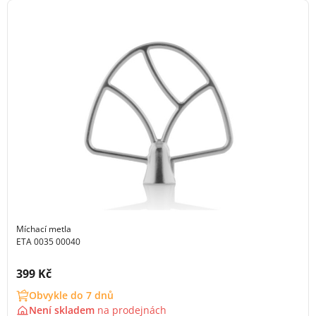
Míchací metla
ETA 0035 00040
Cena s DPH:
399 Kč
Obvykle do 7 dnů
Není skladem
na
prodejnách