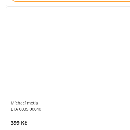
Míchací metla
ETA 0035 00040
Cena s DPH:
399 Kč