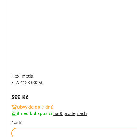
Flexi metla
ETA 4128 00250
Cena s DPH:
599 Kč
Obvykle do 7 dnů
ihned k dispozici
na
8 prodejnách
4.3
(6)
Hodnocení: 4.3 z 5 (6 recenzí)