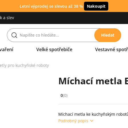
Letní výprodej se slevou až 38 %
Nakoupit
 a slev
Hledat
vaření
Velké spotřebiče
Vestavné spotř
etly pro kuchyňské roboty
Míchací metla 
0
(0)
Hodnocení: 0 z 5 (0 recenzí)
Míchací metla ke kuchyňským robo
Podrobný popis