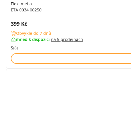
Flexi metla
ETA 0034 00250
Cena s DPH:
399 Kč
Obvykle do 7 dnů
ihned k dispozici
na
5 prodejnách
5
(8)
Hodnocení: 5 z 5 (8 recenzí)