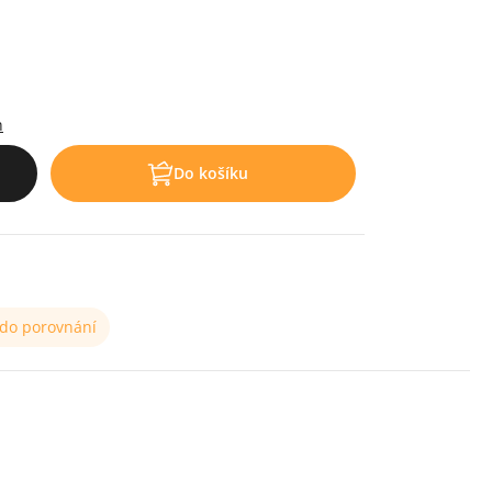
h
Do košíku
 do porovnání