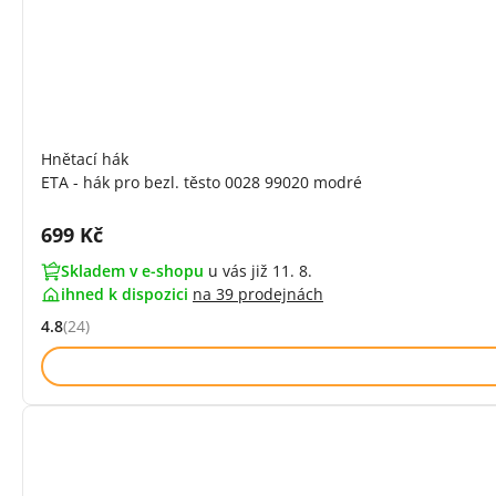
Hnětací hák
ETA - hák pro bezl. těsto 0028 99020 modré
Cena s DPH:
699 Kč
Skladem v e-shopu
u vás již 11. 8.
ihned k dispozici
na
39 prodejnách
4.8
(24)
Hodnocení: 4.8 z 5 (24 recenzí)