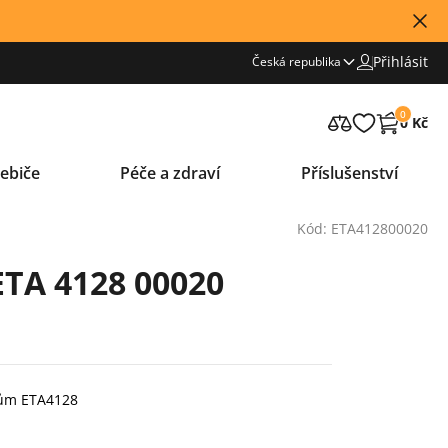
Přihlásit
Česká republika
0
0 Kč
ebiče
Péče a zdraví
Příslušenství
Kód: ETA412800020
ETA 4128 00020
tům ETA4128