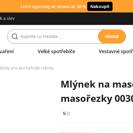
Letní výprodej se slevou až 38 %
Nakoupit
 a slev
Hledat
vaření
Velké spotřebiče
Vestavné spotř
lýnky pro kuchyňské roboty
Mlýnek na mas
masořezky 003
5
(2)
Hodnocení: 5 z 5 (2 recenzí)