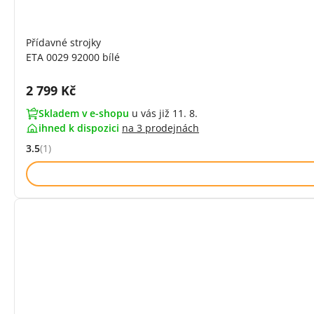
Přídavné strojky
ETA 0029 92000 bílé
Cena s DPH:
2 799 Kč
Skladem v e-shopu
u vás již 11. 8.
ihned k dispozici
na
3 prodejnách
3.5
(1)
Hodnocení: 3.5 z 5 (1 recenzí)