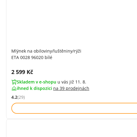
Mlýnek na obiloviny/luštěniny/rýži
ETA 0028 96020 bílé
Cena s DPH:
2 599 Kč
Skladem v e-shopu
u vás již 11. 8.
ihned k dispozici
na
39 prodejnách
4.2
(29)
Hodnocení: 4.2 z 5 (29 recenzí)