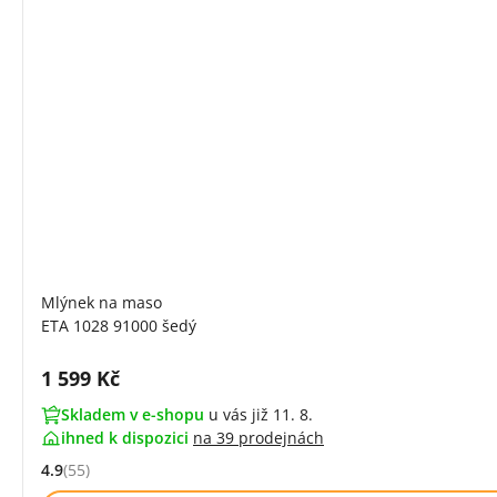
Mlýnek na maso
ETA 1028 91000 šedý
Cena s DPH:
1 599 Kč
Skladem v e-shopu
u vás již 11. 8.
ihned k dispozici
na
39 prodejnách
4.9
(55)
Hodnocení: 4.9 z 5 (55 recenzí)