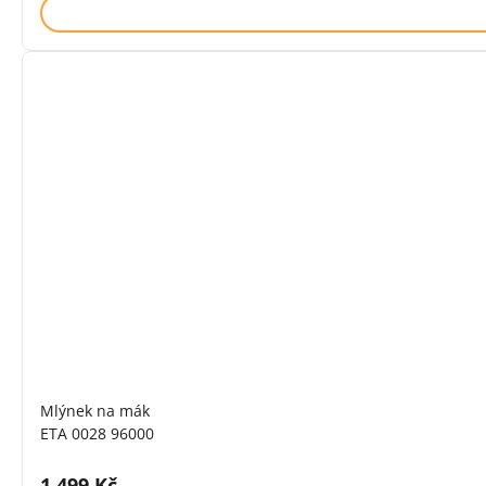
Mlýnek na mák
ETA 0028 96000
Cena s DPH:
1 499 Kč