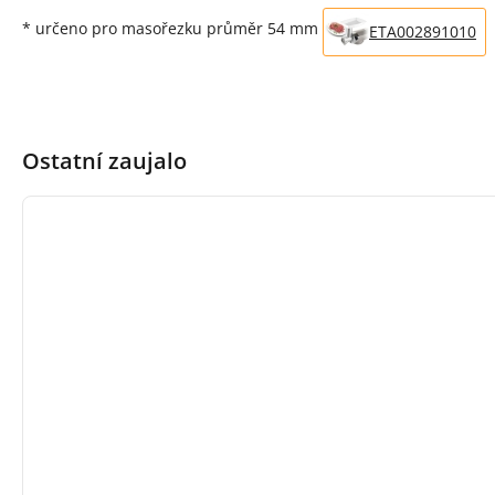
* určeno pro masořezku průměr 54 mm
ETA002891010
Ostatní zaujalo