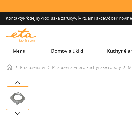
Kontakty
Prodejny
Prodlužka záruky
% Aktuální akce
Odběr novinek
Domov a úklid
Kuchyně a 
Menu
Příslušenství
Příslušenství pro kuchyňské roboty
M