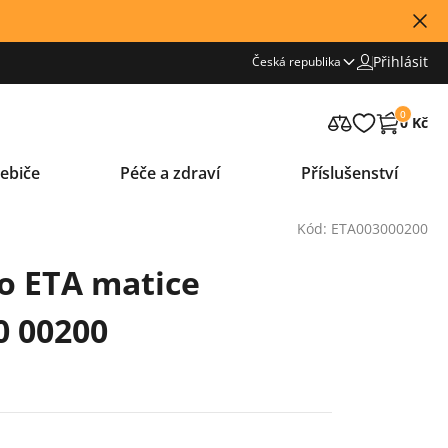
Přihlásit
Česká republika
0
0 Kč
ebiče
Péče a zdraví
Příslušenství
Kód: ETA003000200
o ETA matice
0 00200