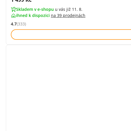
Skladem v e-shopu
u vás již 11. 8.
ihned k dispozici
na
39 prodejnách
4.7
(333)
Hodnocení: 4.7 z 5 (333 recenzí)