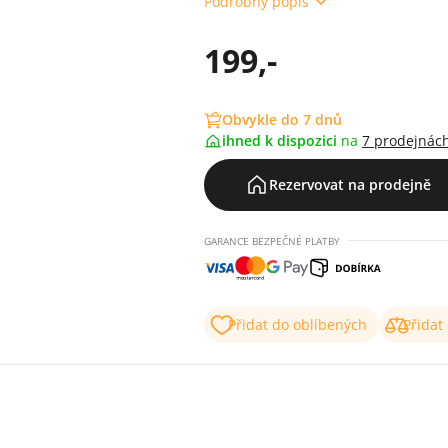
Podrobný popis
199,-
Obvykle do 7 dnů
ihned k dispozici
na
7 prodejnác
Rezervovat na prodejně
GARANCE BEZPEČNÉ PLATBY
Přidat do oblíbených
Přidat