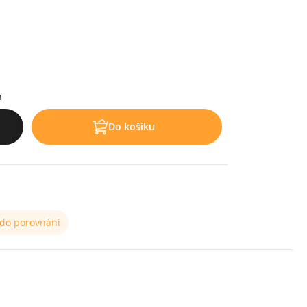
h
Do košíku
 do porovnání