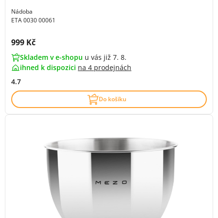
Nádoba
ETA 0030 00061
Cena s DPH:
999 Kč
Skladem v e-shopu
u vás již 7. 8.
ihned k dispozici
na
4 prodejnách
4.7
Do košíku