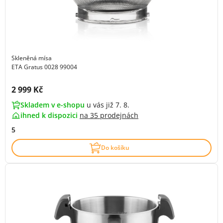
Skleněná mísa
ETA Gratus 0028 99004
Cena s DPH:
2 999 Kč
Skladem v e-shopu
u vás již 7. 8.
ihned k dispozici
na
35 prodejnách
5
Do košíku