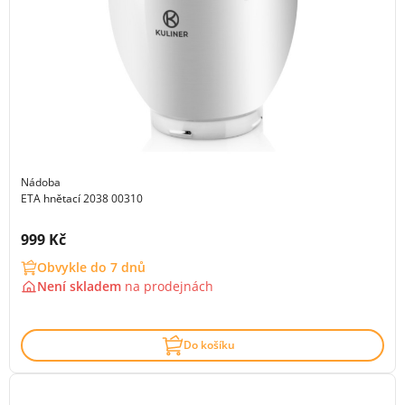
Nádoba
ETA hnětací 2038 00310
Cena s DPH:
999 Kč
Obvykle do 7 dnů
Není skladem
na
prodejnách
Do košíku