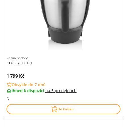
Varná nádoba
ETA 0070 00131
Cena s DPH:
1 799 Kč
Obvykle do 7 dnů
ihned k dispozici
na
5 prodejnách
5
Do košíku