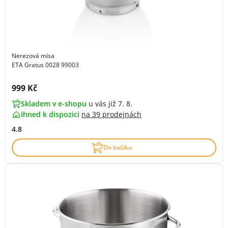
Nerezová mísa
ETA Gratus 0028 99003
Cena s DPH:
999 Kč
Skladem v e-shopu
u vás již 7. 8.
ihned k dispozici
na
39 prodejnách
4.8
Do košíku