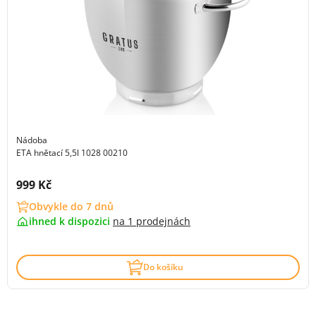
Nádoba
ETA hnětací 5,5l 1028 00210
Cena s DPH:
999 Kč
Obvykle do 7 dnů
ihned k dispozici
na
1 prodejnách
Do košíku