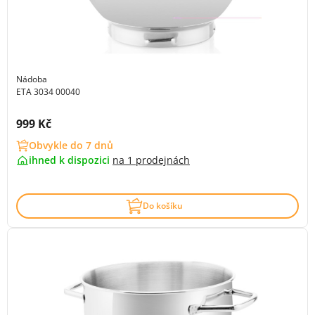
Nádoba
ETA 3034 00040
Cena s DPH:
999 Kč
Obvykle do 7 dnů
ihned k dispozici
na
1 prodejnách
Do košíku