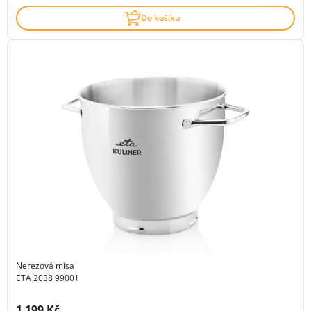
Do košíku
Nerezová mísa
ETA 2038 99001
Cena s DPH:
1 199 Kč