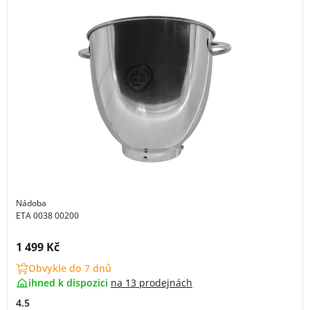
Nádoba
ETA 0038 00200
Cena s DPH:
1 499 Kč
Obvykle do 7 dnů
ihned k dispozici
na
13 prodejnách
4.5