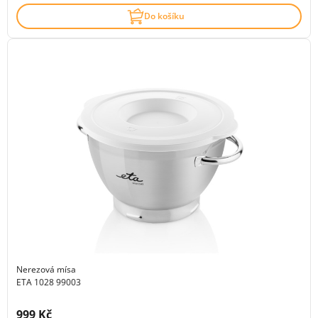
Do košíku
Nerezová mísa
ETA 1028 99003
Cena s DPH:
999 Kč