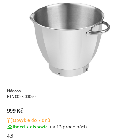
Nádoba
ETA 0028 00060
Cena s DPH:
999 Kč
Obvykle do 7 dnů
ihned k dispozici
na
13 prodejnách
4.9