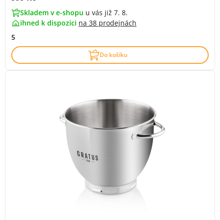
Skladem v e-shopu
u vás již 7. 8.
ihned k dispozici
na
38 prodejnách
5
Do košíku