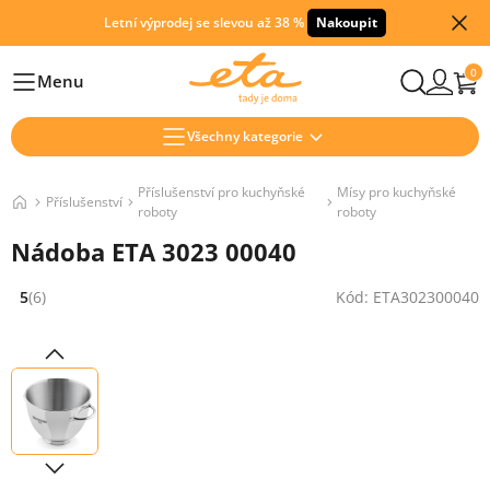
Letní výprodej se slevou až 38 %
Nakoupit
0
Menu
Hlavní
Všechny kategorie
Příslušenství pro kuchyňské
Mísy pro kuchyňské
Příslušenství
roboty
roboty
Nádoba ETA 3023 00040
5
(6)
Kód: ETA302300040
Hodnocení: 5 z 5 (6 recenzí)