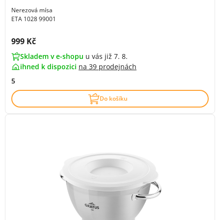
Nerezová mísa
ETA 1028 99001
Cena s DPH:
999 Kč
Skladem v e-shopu
u vás již 7. 8.
ihned k dispozici
na
39 prodejnách
5
Do košíku