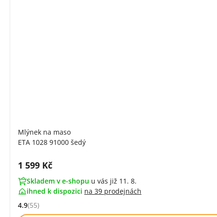
Mlýnek na maso
ETA 1028 91000 šedý
Cena s DPH:
1 599 Kč
Skladem v e-shopu
u vás již 11. 8.
ihned k dispozici
na
39 prodejnách
4.9
(55)
Hodnocení: 4.9 z 5 (55 recenzí)