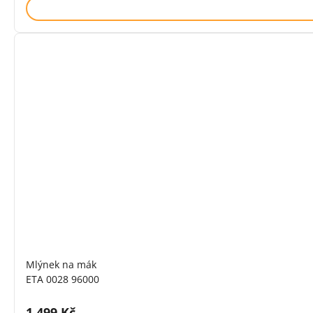
Mlýnek na mák
ETA 0028 96000
Cena s DPH:
1 499 Kč