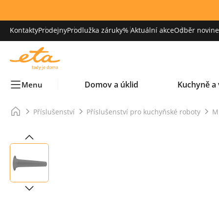
Kontakty
Prodejny
Prodlužka záruky
% Aktuální akce
Odběr novinek
Domov a úklid
Kuchyně a 
Menu
Příslušenství
Příslušenství pro kuchyňské roboty
M