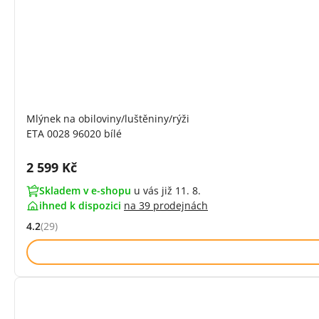
Mlýnek na obiloviny/luštěniny/rýži
ETA 0028 96020 bílé
Cena s DPH:
2 599 Kč
Skladem v e-shopu
u vás již 11. 8.
ihned k dispozici
na
39 prodejnách
4.2
(29)
Hodnocení: 4.2 z 5 (29 recenzí)