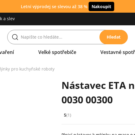
Letní výprodej se slevou až 38 %
Nakoupit
 a slev
Hledat
vaření
Velké spotřebiče
Vestavné spotř
lýnky pro kuchyňské roboty
Nástavec ETA n
0030 00300
5
(1)
Hodnocení: 5 z 5 (1 recenzí)
Plnicí nástavec k mlýnku na maso 