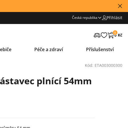
Přihlásit
Česká republika
0
0 Kč
ebiče
Péče a zdraví
Příslušenství
Kód: ETA003000300
ástavec plnící 54mm
o průměru 54 mm