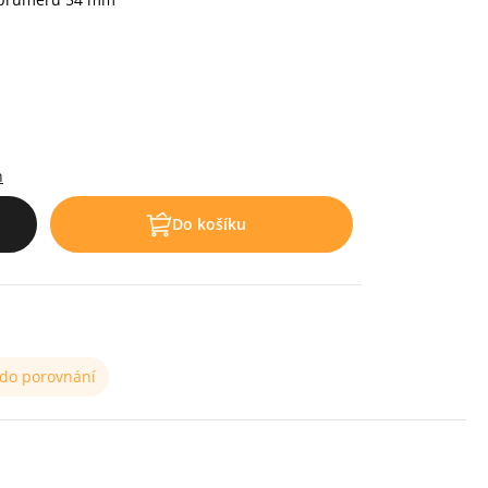
.
h
Do košíku
 do porovnání