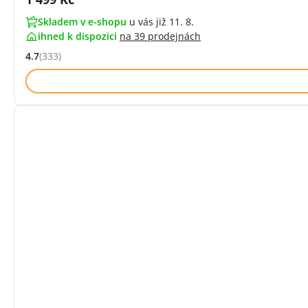
Skladem v e-shopu
u vás již 11. 8.
ihned k dispozici
na
39 prodejnách
4.7
(333)
Hodnocení: 4.7 z 5 (333 recenzí)