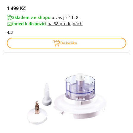
Cena s DPH:
1 499 Kč
Skladem v e-shopu
u vás již 11. 8.
ihned k dispozici
na
38 prodejnách
4.3
Do košíku