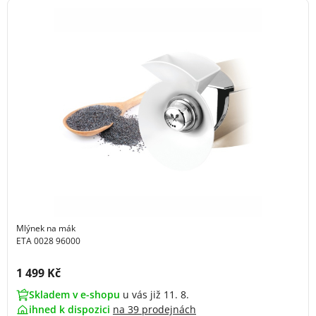
Mlýnek na mák
ETA 0028 96000
Cena s DPH:
1 499 Kč
Skladem v e-shopu
u vás již 11. 8.
ihned k dispozici
na
39 prodejnách