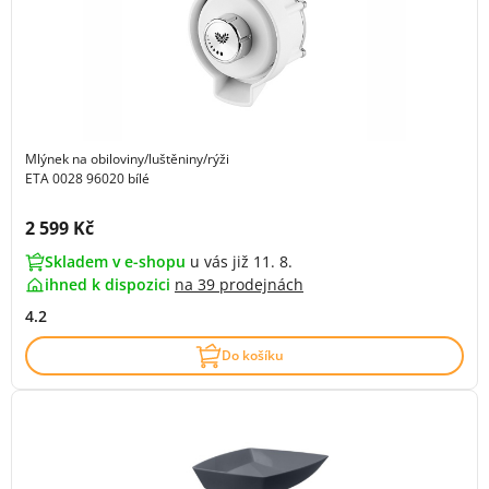
Mlýnek na obiloviny/luštěniny/rýži
ETA 0028 96020 bílé
Cena s DPH:
2 599 Kč
Skladem v e-shopu
u vás již 11. 8.
ihned k dispozici
na
39 prodejnách
4.2
Do košíku