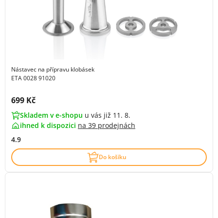
Nástavec na přípravu klobásek
ETA 0028 91020
Cena s DPH:
699 Kč
Skladem v e-shopu
u vás již 11. 8.
ihned k dispozici
na
39 prodejnách
4.9
Do košíku