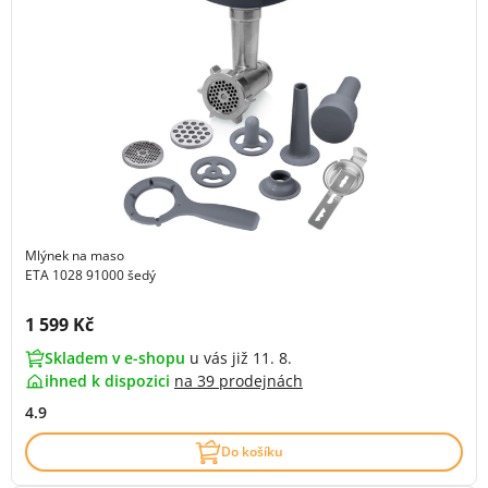
Mlýnek na maso
ETA 1028 91000 šedý
Cena s DPH:
1 599 Kč
Skladem v e-shopu
u vás již 11. 8.
ihned k dispozici
na
39 prodejnách
4.9
Do košíku