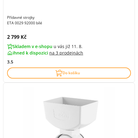
Přídavné strojky
ETA 0029 92000 bílé
Cena s DPH:
2 799 Kč
Skladem v e-shopu
u vás již 11. 8.
ihned k dispozici
na
3 prodejnách
3.5
Do košíku