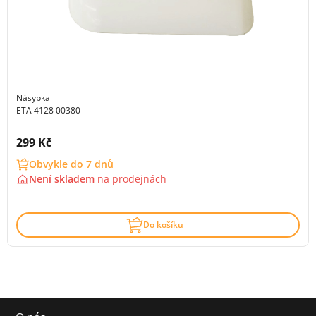
Násypka
ETA 4128 00380
Cena s DPH:
299 Kč
Obvykle do 7 dnů
Není skladem
na
prodejnách
Do košíku