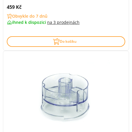
Cena s DPH:
459 Kč
Obvykle do 7 dnů
ihned k dispozici
na
3 prodejnách
Do košíku