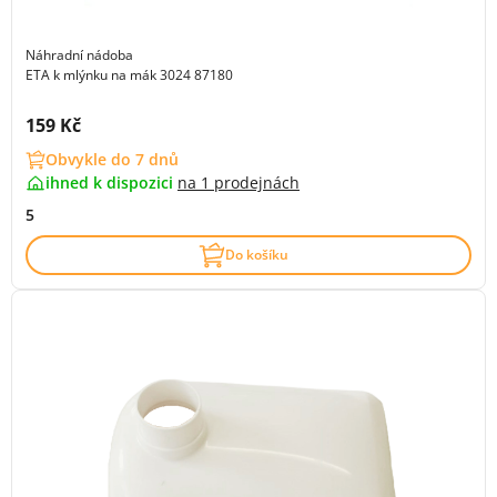
Náhradní nádoba
ETA k mlýnku na mák 3024 87180
Cena s DPH:
159 Kč
Obvykle do 7 dnů
ihned k dispozici
na
1 prodejnách
5
Do košíku