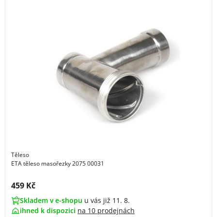
Těleso
ETA těleso masořezky 2075 00031
Cena s DPH:
459 Kč
Skladem v e-shopu
u vás již 11. 8.
ihned k dispozici
na
10 prodejnách