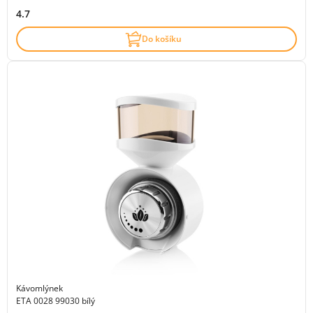
4.7
Do košíku
Kávomlýnek
ETA 0028 99030 bílý