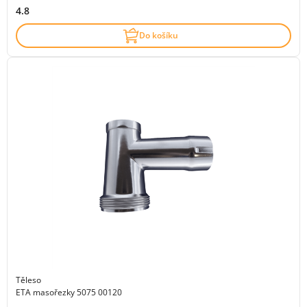
4.8
Do košíku
Těleso
ETA masořezky 5075 00120