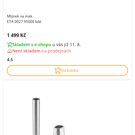
Mlýnek na mák
ETA 0027 95000 bílé
Cena s DPH:
1 499 Kč
Skladem v e-shopu
u vás již 11. 8.
Není skladem
na
prodejnách
4.5
Do košíku