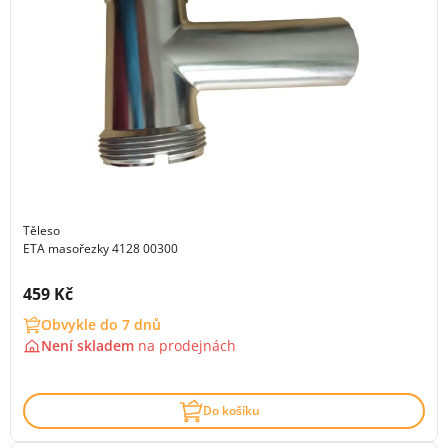
Těleso
ETA masořezky 4128 00300
Cena s DPH:
459 Kč
Obvykle do 7 dnů
Není skladem
na
prodejnách
Do košíku