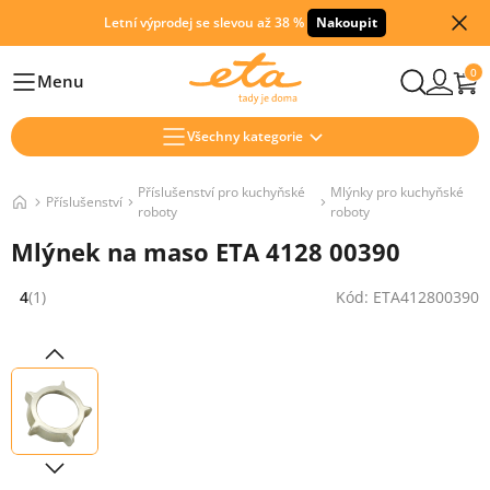
Letní výprodej se slevou až 38 %
Nakoupit
0
Menu
Hlavní
Všechny kategorie
Příslušenství pro kuchyňské
Mlýnky pro kuchyňské
Příslušenství
roboty
roboty
Mlýnek na maso ETA 4128 00390
4
(1)
Kód: ETA412800390
Hodnocení: 4 z 5 (1 recenzí)