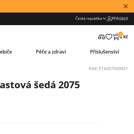
Přihlásit
Česká republika
0
0 Kč
ebiče
Péče a zdraví
Příslušenství
Kód: ETA207500021
astová šedá 2075