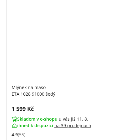
Mlýnek na maso
ETA 1028 91000 šedý
Cena s DPH:
1 599 Kč
Skladem v e-shopu
u vás již 11. 8.
ihned k dispozici
na
39 prodejnách
4.9
(55)
Hodnocení: 4.9 z 5 (55 recenzí)