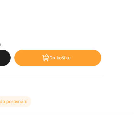
h
Do košíku
 do porovnání