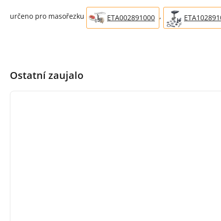
určeno pro masořezku
,
ETA002891000
ETA102891
Ostatní zaujalo