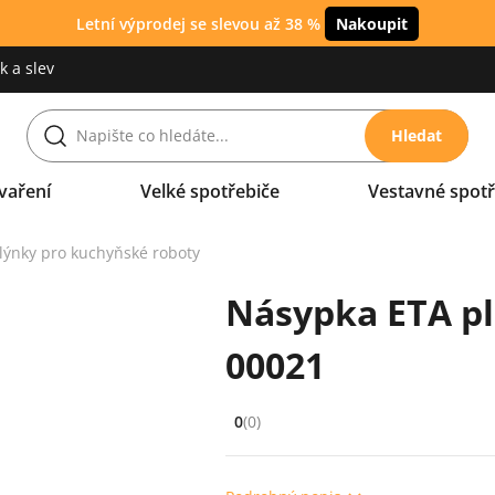
Letní výprodej se slevou až 38 %
Nakoupit
 a slev
Hledat
vaření
Velké spotřebiče
Vestavné spotř
lýnky pro kuchyňské roboty
Násypka ETA pl
00021
0
(0)
Hodnocení: 0 z 5 (0 recenzí)