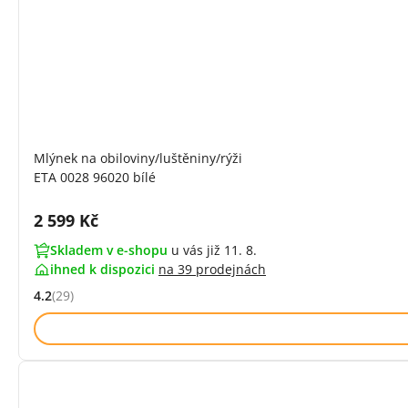
Mlýnek na obiloviny/luštěniny/rýži
ETA 0028 96020 bílé
Cena s DPH:
2 599 Kč
Skladem v e-shopu
u vás již 11. 8.
ihned k dispozici
na
39 prodejnách
4.2
(29)
Hodnocení: 4.2 z 5 (29 recenzí)