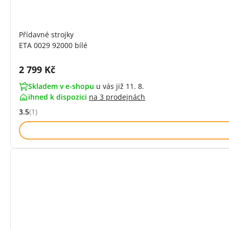
Přídavné strojky
ETA 0029 92000 bílé
Cena s DPH:
2 799 Kč
Skladem v e-shopu
u vás již 11. 8.
ihned k dispozici
na
3 prodejnách
3.5
(1)
Hodnocení: 3.5 z 5 (1 recenzí)