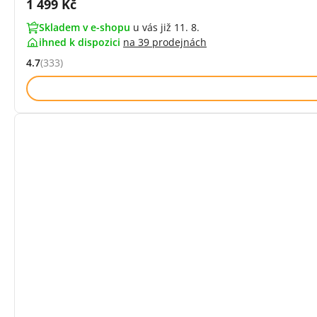
Cena s DPH:
1 499 Kč
Skladem v e-shopu
u vás již 11. 8.
ihned k dispozici
na
39 prodejnách
4.7
(333)
Hodnocení: 4.7 z 5 (333 recenzí)