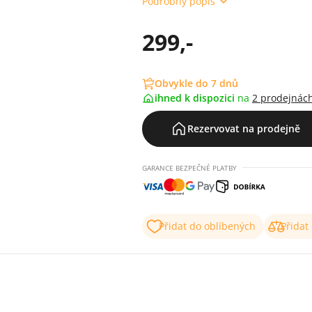
Podrobný popis
299,-
Obvykle do 7 dnů
ihned k dispozici
na
2 prodejnác
Rezervovat na prodejně
GARANCE BEZPEČNÉ PLATBY
Přidat do oblíbených
Přidat