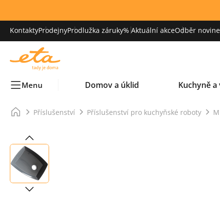
Kontakty
Prodejny
Prodlužka záruky
% Aktuální akce
Odběr novinek
Domov a úklid
Kuchyně a 
Menu
Příslušenství
Příslušenství pro kuchyňské roboty
M