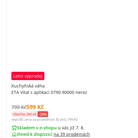
Letní výprodej
Kuchyňská váha
ETA Vital s aplikací 0790 90000 nerez
Cena s DPH:
599 Kč
Původní cena s DPH:
799 Kč
Ušetříte 200 Kč
-25%
nejnižší cena za posledních 30 dnů
799 Kč
Skladem v e-shopu
u vás již 7. 8.
ihned k dispozici
na
39 prodejnách