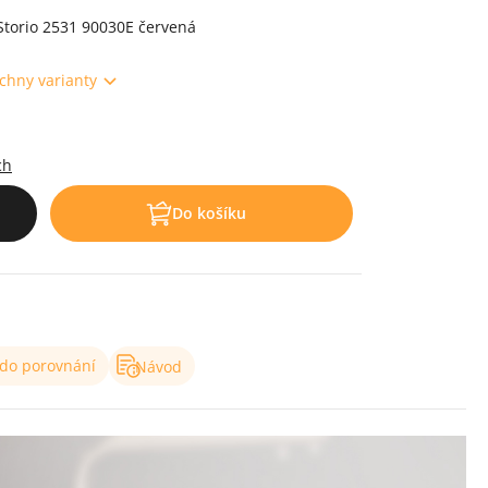
Storio 2531 90030E červená
chny varianty
ch
Do košíku
 do porovnání
Návod