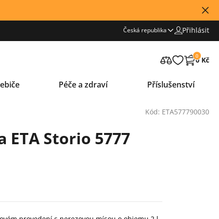
Přihlásit
Česká republika
0
0 Kč
ebiče
Péče a zdraví
Příslušenství
Kód: ETA577790030
 ETA Storio 5777
ovém provedení s nerezovou mísou o objemu 2 l.