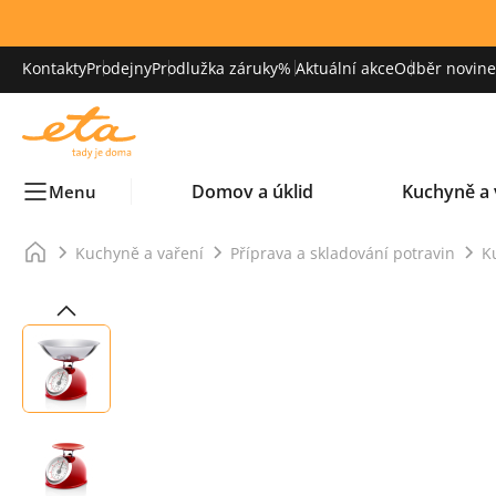
Kontakty
Prodejny
Prodlužka záruky
% Aktuální akce
Odběr novinek
Domov a úklid
Kuchyně a 
Menu
Kuchyně a vaření
Příprava a skladování potravin
K