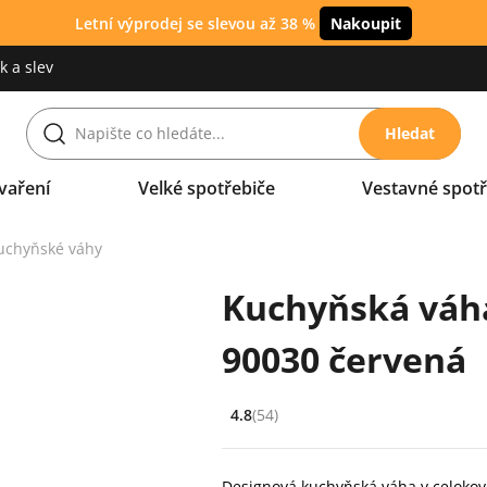
Letní výprodej se slevou až 38 %
Nakoupit
 a slev
Hledat
vaření
Velké spotřebiče
Vestavné spotř
uchyňské váhy
Kuchyňská váha
90030 červená
4.8
(54)
Hodnocení: 4.8 z 5 (54 recenzí)
Designová kuchyňská váha v celokov