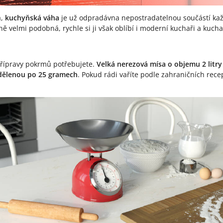
a,
kuchyňská váha
je už odpradávna nepostradatelnou součástí ka
ě velmi podobná, rychle si ji však oblíbí i moderní kuchaři a kucha
přípravy pokrmů potřebujete.
Velká nerezová mísa o objemu 2 litry
 dělenou po 25 gramech
. Pokud rádi vaříte podle zahraničních rec