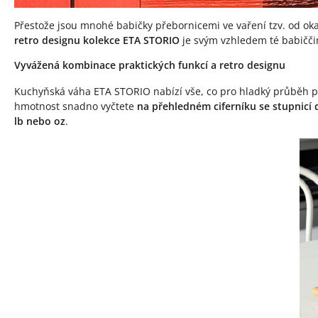
Přestože jsou mnohé babičky přebornicemi ve vaření tzv. od ok
retro designu kolekce ETA STORIO
je svým vzhledem té babiččin
Vyvážená kombinace praktických funkcí a retro designu
Kuchyňská váha ETA STORIO nabízí vše, co pro hladký průběh 
hmotnost snadno vyčtete
na přehledném ciferníku se stupnicí
lb nebo oz
.