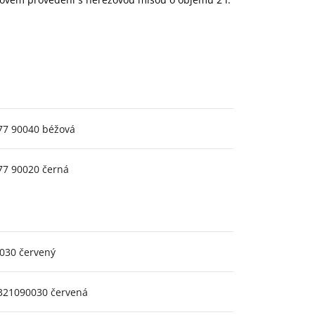
77 90040 béžová
77 90020 černá
0030 červený
 321090030 červená