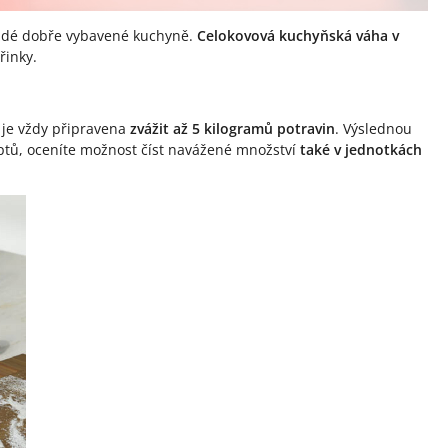
ždé dobře vybavené kuchyně.
Celokovová kuchyňská váha v
řinky.
je vždy připravena
zvážit až 5 kilogramů potravin
. Výslednou
eptů, oceníte možnost číst navážené množství
také v jednotkách