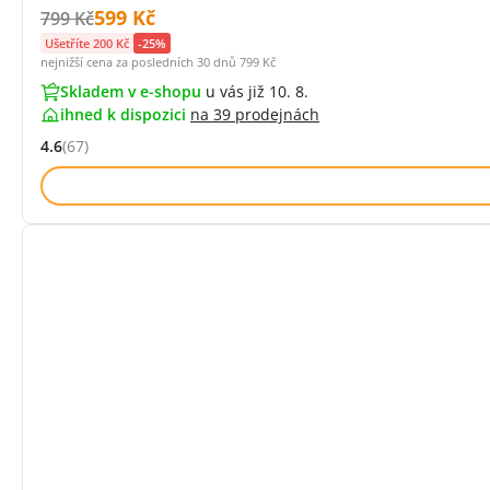
Cena s DPH:
599 Kč
Původní cena s DPH:
799 Kč
Ušetříte 200 Kč
-25%
nejnižší cena za posledních 30 dnů
799 Kč
Skladem v e-shopu
u vás již 10. 8.
ihned k dispozici
na
39 prodejnách
4.6
(67)
Hodnocení: 4.6 z 5 (67 recenzí)