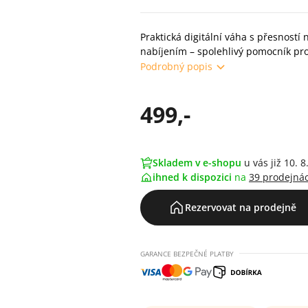
Praktická digitální váha s přesnost
nabíjením – spolehlivý pomocník pr
Podrobný popis
499,-
Skladem v e-shopu
u vás již 10. 8
ihned k dispozici
na
39 prodejná
Rezervovat na prodejně
GARANCE BEZPEČNÉ PLATBY