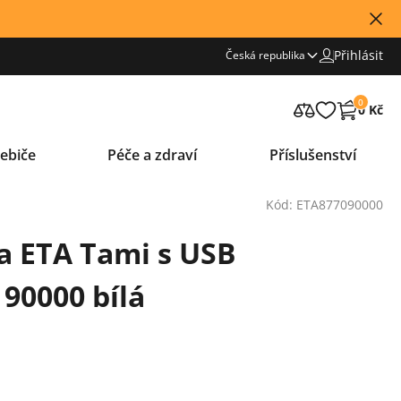
Přihlásit
Česká republika
0
0 Kč
ebiče
Péče a zdraví
Příslušenství
Kód: ETA877090000
a ETA Tami s USB
90000 bílá