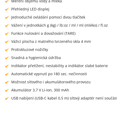
Měření objemu vody a mléka
Přehledný LED displej
Jednoduché ovládání pomocí dvou tlačítek
Vážení v jednotkách g (kg) / lb:oz / ml / ml (mléko) / fl.oz
Funkce nulování a dovažování (TARE)
Vážicí plocha z matného tvrzeného skla 4 mm
Protiskluzové nožičky
Snadná a hygienická údržba
Indikátor přetížení, nestability a indikátor slabé baterie
Automatické vypnutí po 180 sec. nečinnosti
Možnost síťového i akumulátorového provozu
Akumulátor 3,7 V Li-Ion, 300 mAh
USB nabíjení (USB-C kabel 0,5 m) síťový adaptér není součást