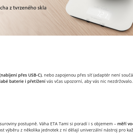
nabíjení přes USB-C)
, nebo zapojenou přes síť (adaptér není souč
labé baterie i přetížení
vás včas upozorní, aby vás nic nezdržovalo.
suroviny postupně. Váha ETA Tami si poradí i s objemem –
měří vo
t výběru z několika jednotek z ní dělají univerzální nástroj pro ka