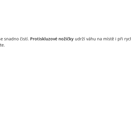
e snadno čistí.
Protiskluzové nožičky
udrží váhu na místě i při ryc
te.