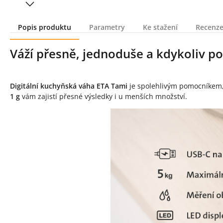
Popis produktu
Parametry
Ke stažení
Recenze
Popis produktu
Váží přesně, jednoduše a kdykoliv p
Digitální kuchyňská váha ETA Tami
je spolehlivým pomocníkem, 
1 g
vám zajistí přesné výsledky i u menších množství.