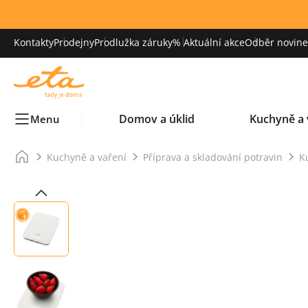
Kontakty
Prodejny
Prodlužka záruky
% Aktuální akce
Odběr novinek
Domov a úklid
Kuchyně a 
Menu
Kuchyně a vaření
Příprava a skladování potravin
K