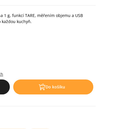
í na 1 g, funkcí TARE, měřením objemu a USB
o každou kuchyň.
.
ch
Do košíku