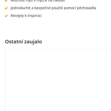
Možnost mytí v myčce na nádobí
Jednoduché a bezpečné použití pomocí pěchovadla
Recepty k inspiraci
Ostatní zaujalo