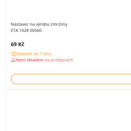
Nástavec na výrobu zmrzliny
ETA 1028 00560
Cena s DPH:
69 Kč
Obvykle do 7 dnů
Není skladem
na
prodejnách