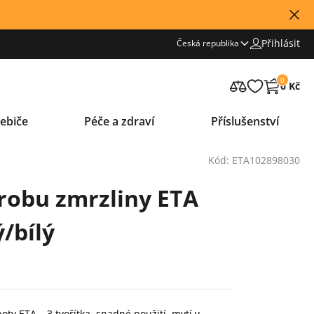
Přihlásit
Česká republika
0
0 Kč
ebiče
Péče a zdraví
Příslušenství
Kód: ETA102898030
robu zmrzliny ETA
/bílý
ty ETA – 3 tvořítka, snadné použití, mytí v