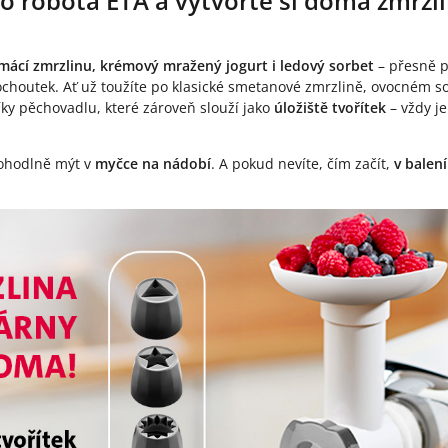
 robota ETA a vytvořte si doma zmrzli
mácí zmrzlinu, krémový mražený jogurt i ledový sorbet
– přesně p
houtek. Ať už toužíte po klasické smetanové zmrzlině, ovocném s
íky pěchovadlu, které zároveň slouží jako
úložiště tvořítek
– vždy j
pohodlně mýt v
myčce na nádobí
. A pokud nevíte, čím začít,
v balení