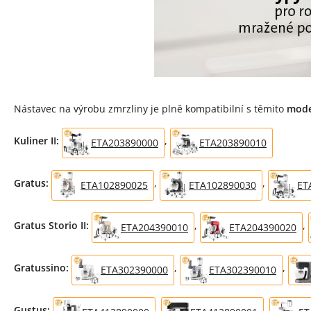
Nástavec na výrobu zmrzliny je plně kompatibilní s těmito
mode
Kuliner II:
,
ETA203890000
ETA203890010
Gratus:
,
,
ETA102890025
ETA102890030
ET
Gratus Storio II:
,
,
ETA204390010
ETA204390020
Gratussino:
,
,
ETA302390000
ETA302390010
Gustus:
,
,