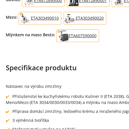
ETA412890000
ETA412890001
ET
Mezo:
,
ETA303490010
ETA303490020
Mlýnkem na maso Besto:
ETA607590000
Specifikace produktu
Nástavec na výrobu zmrzliny
Příslušenství ke kuchyňskému robotu Kuliner II (ETA 2038), G
Meno/Mezo (ETA 3034/0030/0033/0034) a mlýnku na maso Ambo
Příprava domácí zmrzliny, ledového krému a mraženého jog
3 výměnná tvořítka