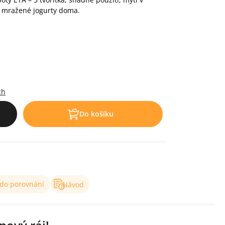
 i mražené jogurty doma.
.
ch
Do košíku
 do porovnání
Návod