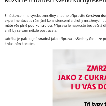
Rozšiřte možnosti svého kuchyňského
S nástavcem na výrobu zmrzliny snadno připravíte
čerstvou do
experimentovat s různými konzistencemi a druhy mražených poc
máte vše plně pod kontrolou
. Příprava je naprosto bezpečná d
aniž by se vám někde poztrácela.
Údržba je pak stejně snadná jako příprava – všechny části lze 
k vlastním kreacím.