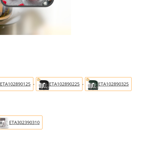
,
,
ETA102890125
ETA102890225
ETA102890325
ETA302390310