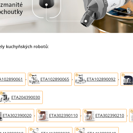
ly kuchyňských robotů
:
,
,
,
A102890061
ETA102890065
ETA102890092
ETA204390030
,
,
,
ETA302390020
ETA302390110
ETA302390210
,
,