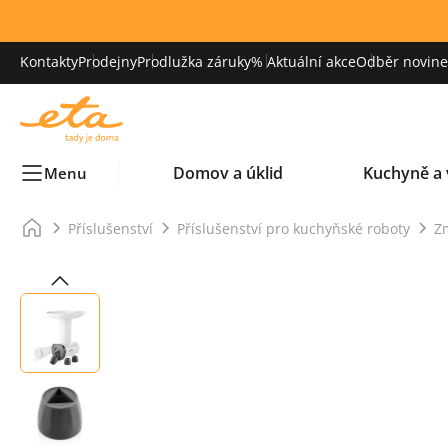
Kontakty
Prodejny
Prodlužka záruky
% Aktuální akce
Odběr novinek
Domov a úklid
Kuchyně a 
Menu
Příslušenství
Příslušenství pro kuchyňské roboty
Z