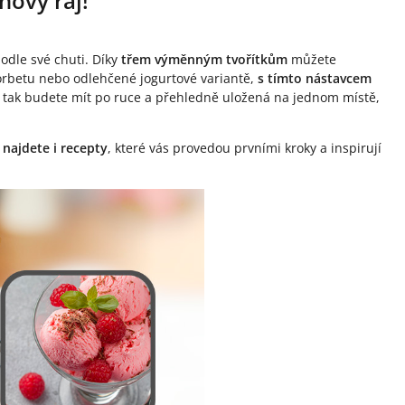
nový ráj!
odle své chuti. Díky
třem výměnným tvořítkům
můžete
orbetu nebo odlehčené jogurtové variantě,
s tímto nástavcem
e tak budete mít po ruce a přehledně uložená na jednom místě,
 najdete i recepty
, které vás provedou prvními kroky a inspirují