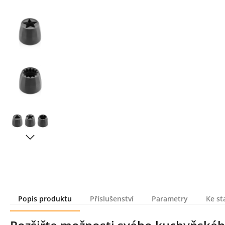
Popis produktu
Příslušenství
Parametry
Ke st
Popis produktu