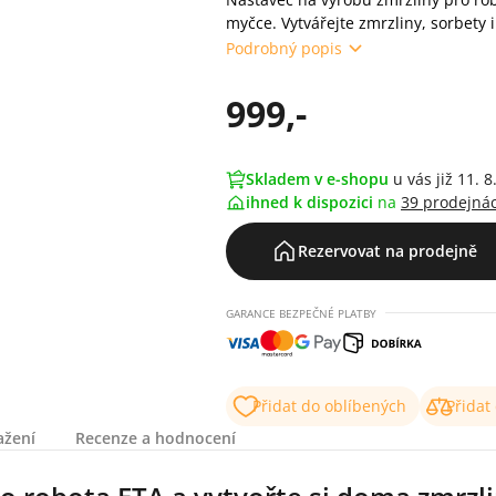
myčce. Vytvářejte zmrzliny, sorbety
Podrobný popis
999,-
Skladem v e-shopu
u vás již 11. 8
ihned k dispozici
na
39 prodejná
Rezervovat na prodejně
GARANCE BEZPEČNÉ PLATBY
Přidat do oblíbených
Přidat
ažení
Recenze a hodnocení