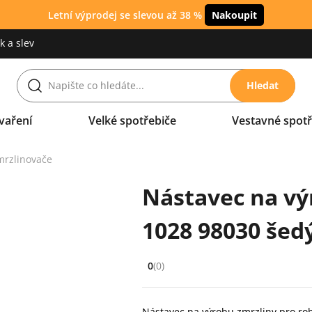
Letní výprodej se slevou až 38 %
Nakoupit
 a slev
Hledat
vaření
Velké spotřebiče
Vestavné spotř
mrzlinovače
Nástavec na vý
1028 98030 šedý
0
(0)
Hodnocení: 0 z 5 (0 recenzí)
Nástavec na výrobu zmrzliny pro robo