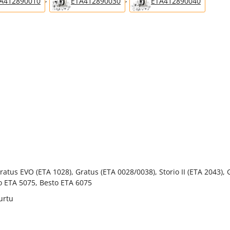
A412890010
ETA412890030
ETA412890040
ratus EVO (ETA 1028), Gratus (ETA 0028/0038), Storio II (ETA 2043)
 ETA 5075, Besto ETA 6075
urtu