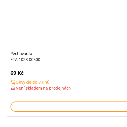
Pěchovadlo
ETA 1028 00500
Cena s DPH:
69 Kč
Obvykle do 7 dnů
Není skladem
na
prodejnách