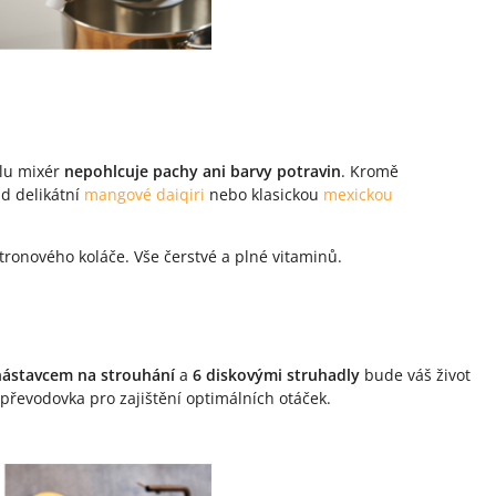
klu mixér
nepohlcuje pachy ani barvy potravin
. Kromě
ad delikátní
mangové daiqiri
nebo klasickou
mexickou
ronového koláče. Vše čerstvé a plné vitaminů.
nástavcem na strouhání
a
6 diskovými struhadly
bude váš život
převodovka pro zajištění optimálních otáček.