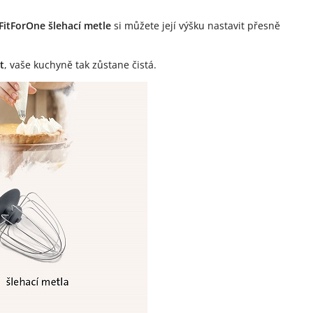
FitForOne šlehací metle
si můžete její výšku nastavit přesně
t
, vaše kuchyně tak zůstane čistá.