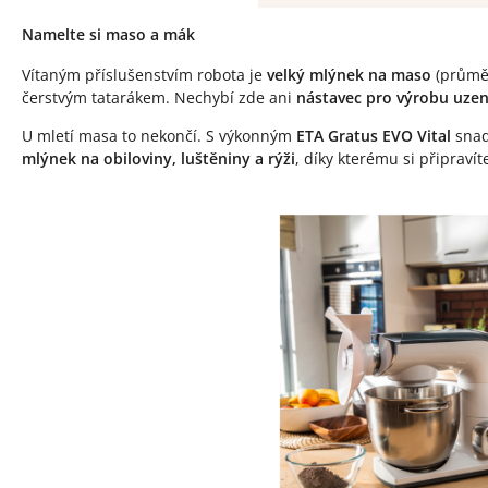
Namelte si maso a mák
Vítaným příslušenstvím robota je
velký mlýnek na maso
(průmě
čerstvým tatarákem. Nechybí zde ani
nástavec pro výrobu uzen
U mletí masa to nekončí. S výkonným
ETA Gratus EVO Vital
snad
mlýnek na obiloviny, luštěniny a rýži
, díky kterému si připraví