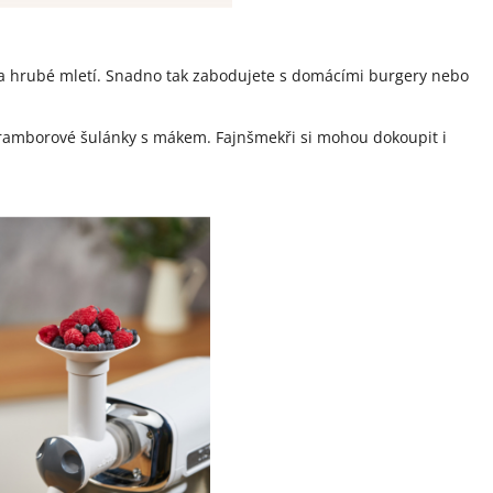
a hrubé mletí. Snadno tak zabodujete s domácími burgery nebo
amborové šulánky s mákem. Fajnšmekři si mohou dokoupit i