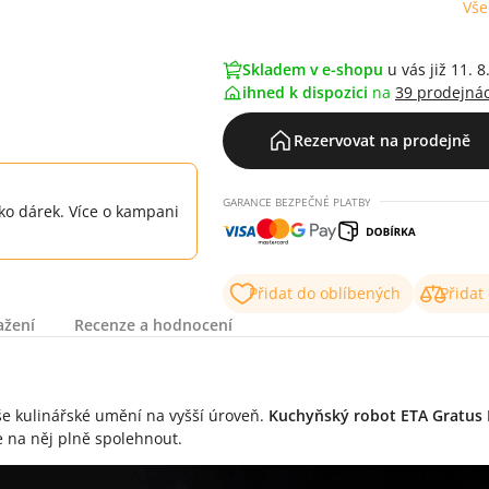
Vše
Skladem v e-shopu
u vás již 11. 8
ihned k dispozici
na
39 prodejná
Rezervovat na prodejně
GARANCE BEZPEČNÉ PLATBY
ko dárek. Více o kampani
Přidat do oblíbených
Přidat
ažení
Recenze a hodnocení
še kulinářské umění na vyšší úroveň.
Kuchyňský robot ETA Gratus 
 na něj plně spolehnout.