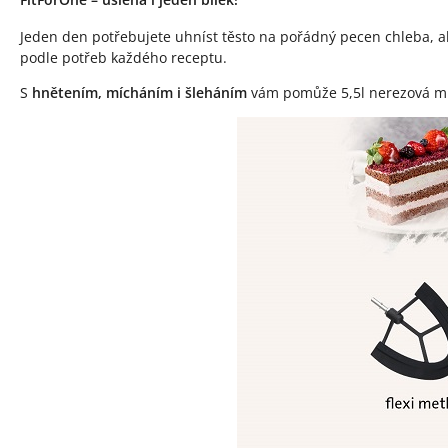
Jeden den potřebujete uhníst těsto na pořádný pecen chleba, al
podle potřeb každého receptu.
S
hnětením, mícháním i šleháním
vám pomůže 5,5l nerezová mísa,