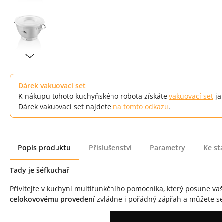
Dárek vakuovací set
K nákupu tohoto kuchyňského robota získáte
vakuovací set
ja
Dárek vakuovací set najdete
na tomto odkazu
.
Popis produktu
Příslušenství
Parametry
Ke st
Popis produktu
Tady je šéfkuchař
Přivítejte v kuchyni multifunkčního pomocníka, který posune va
celokovovému provedení
zvládne i pořádný zápřah a můžete se