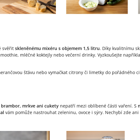
 svěřit
skleněnému mixéru s objemem 1,5 litru
. Díky kvalitnímu s
smoothie, mléčné koktejly nebo večerní drinky. Vyzkoušejte napříkl
rančovou šťávu nebo vymačkat citrony či limetky do pořádného cit
 brambor, mrkve ani cukety
nepatří mezi oblíbené části vaření. S
al
vám pomůže nastrouhat zeleninu, ovoce i sýry. Nechybí zde ani 