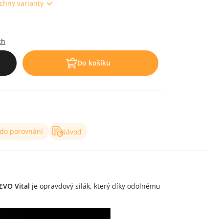
chny varianty
.
ch
Do košíku
 do porovnání
Návod
EVO Vital
je opravdový silák, který díky odolnému