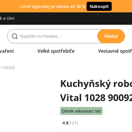
Letní výprodej se slevou až 38 %
Nakoupit
 a slev
Hledat
vaření
Velké spotřebiče
Vestavné spotř
 robotů
Kuchyňský robo
Vital 1028 9009
Dárek vakuovací set
4.8
(121)
Hodnocení: 4.8 z 5 (121 recenzí)