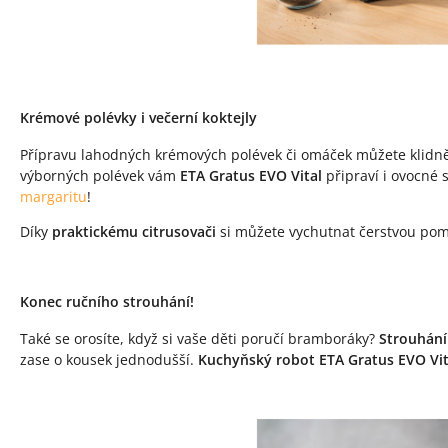
Krémové polévky i večerní koktejly
Přípravu lahodných krémových polévek či omáček můžete klidně
výborných polévek vám
ETA Gratus EVO Vital
připraví i ovocné 
margaritu
!
Díky
praktickému citrusovači
si můžete vychutnat čerstvou pome
Konec ručního strouhání!
Také se orosíte, když si vaše děti poručí bramboráky?
Strouhání
zase o kousek jednodušší.
Kuchyňský robot ETA Gratus EVO Vit