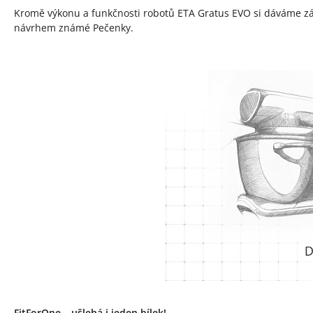
Kromě výkonu a funkčnosti robotů ETA Gratus EVO si dáváme zále
návrhem známé Pečenky.
FitForOne – ušlehá i jeden bílek!