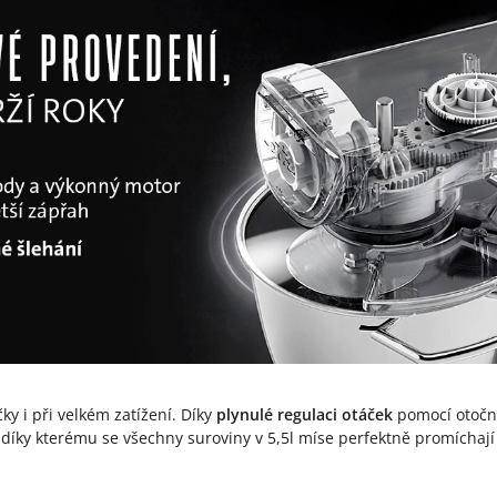
y i při velkém zatížení. Díky
plynulé regulaci otáček
pomocí otočné
díky kterému se všechny suroviny v 5,5l míse perfektně promíchají