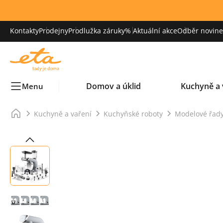
Kontakty
Prodejny
Prodlužka záruky
% Aktuální akce
Odběr novinek
Domov a úklid
Kuchyně a 
Menu
Kuchyně a vaření
Kuchyňské roboty
Modelové řady