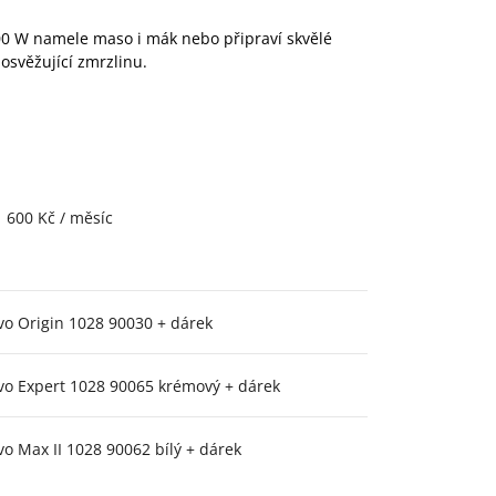
00 W namele maso i mák nebo připraví skvělé
 osvěžující zmrzlinu.
1 600 Kč / měsíc
vo Origin 1028 90030 + dárek
vo Expert 1028 90065 krémový + dárek
o Max II 1028 90062 bílý + dárek