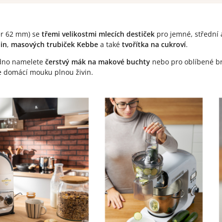
r 62 mm) se
třemi velikostmi mlecích destiček
pro jemné, střední 
in
,
masových trubiček Kebbe
a také
tvořítka na cukroví
.
no namelete
čerstvý mák na makové buchty
nebo pro oblíbené br
te domácí mouku plnou živin.