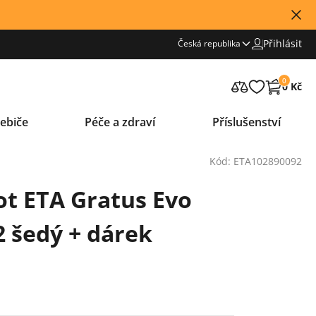
Přihlásit
Česká republika
0
0 Kč
ebiče
Péče a zdraví
Příslušenství
Kód: ETA102890092
t ETA Gratus Evo
2 šedý + dárek