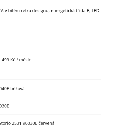
v bílém retro designu, energetická třída E, LED
1 499 Kč / měsíc
0040E béžová
0030E
Storio 2531 90030E červená