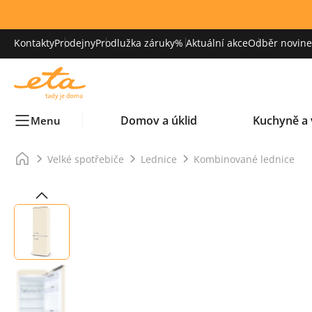
Kontakty
Prodejny
Prodlužka záruky
% Aktuální akce
Odběr novinek
Domov a úklid
Kuchyně a 
Menu
Velké spotřebiče
Lednice
Kombinované lednice