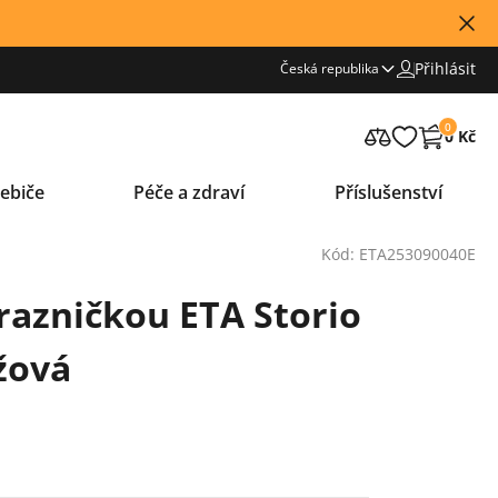
Přihlásit
Česká republika
0
0 Kč
ebiče
Péče a zdraví
Příslušenství
Kód: ETA253090040E
razničkou ETA Storio
žová