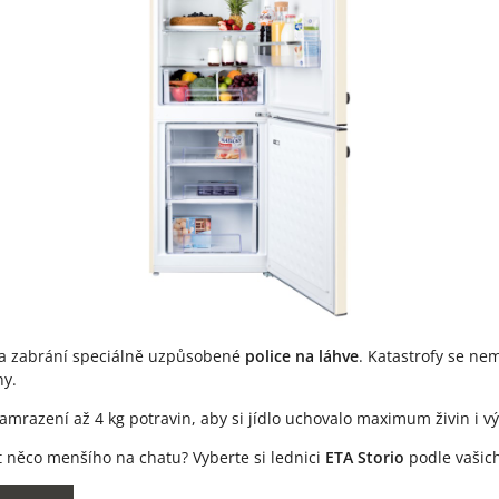
éka zabrání speciálně uzpůsobené
police na láhve
. Katastrofy se ne
ny.
razení až 4 kg potravin, aby si jídlo uchovalo maximum živin i vý
t něco menšího na chatu? Vyberte si lednici
ETA Storio
podle vašich