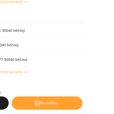
chny varianty
1 90040 béžový
0040 béžový
77 90040 béžová
chny varianty
.
h
Do košíku