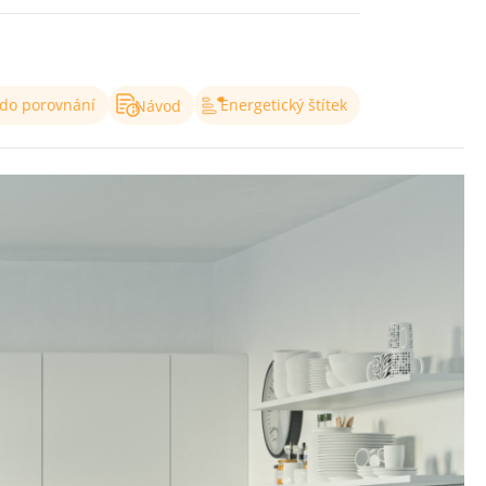
 do porovnání
Energetický štítek
Návod