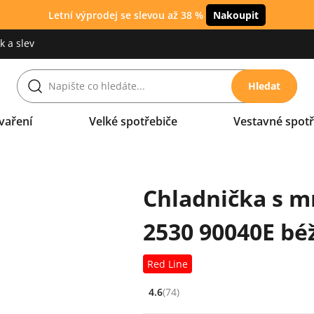
Letní výprodej se slevou až 38 %
Nakoupit
 a slev
Hledat
vaření
Velké spotřebiče
Vestavné spotř
Chladnička s m
2530 90040E bé
Red Line
4.6
(74)
Hodnocení: 4.6 z 5 (74 recenzí)