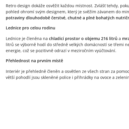
Retro design dokáže osvěžit každou místnost. Zvlášť tehdy, pok
pohled ohromí svým designem, který je svěžím závanem do minul
potraviny dlouhodobě čerstvé, chutné a plné bohatých nutričn
Lednice pro celou rodinu
Lednice je členěna na
chladicí prostor o objemu 216 litrů
a
mra
litrů se výborně hodí do středně velkých domácností se třemi ne
energie, což se pozitivně odrazí v meziročním vyúčtování.
Přehlednost na prvním místě
Interiér je přehledně členěn a osvětlen ze všech stran za pomo
větší pohodlí jsou skleněné police i přihrádky na ovoce a zelen