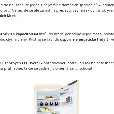
ud do něj zahalíte jeden z největších domácích spotřebičů – lednič
osti. Nenechte se ale zmást – i přes svůj zevnějšek uvnitř ukrývá
ích látek
.
zničku s kapacitou 84 litrů
, do níž se pohodlně vejde maso, poloto
bo čtyřmi členy. Přístroj se řadí do
úsporné energetické třídy E,
ke
ci
úsporných LED světel
– požadovanou potravinu tak najdete ihned,
inu průhledné, takže se žádné jídlo nemá šanci schovat.