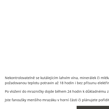
Nekontrolovatelně se kutálejícím lahvím vína, minerálek či ml
požadovanou teplotu potravin až 18 hodin i bez přísunu elektři
Po vložení do mrazničky dojde během 24 hodin k důkladnému zam
Jste fanoušky menšího mrazáku v horní části či plánujete pořídi