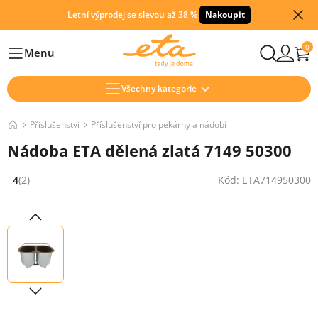
Letní výprodej se slevou až 38 %
Nakoupit
0
Menu
Hlavní
Všechny kategorie
Příslušenství
Příslušenství pro pekárny a nádobí
Nádoba ETA dělená zlatá 7149 50300
4
(2)
Kód: ETA714950300
Hodnocení: 4 z 5 (2 recenzí)