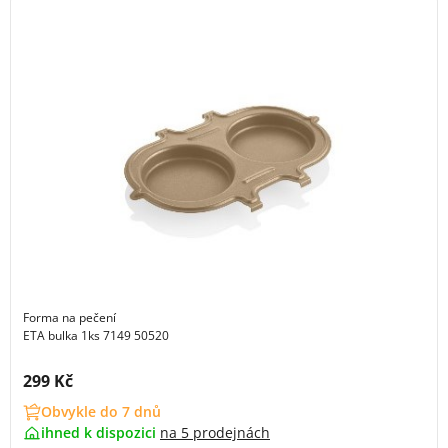
Forma na pečení
ETA bulka 1ks 7149 50520
Cena s DPH:
299 Kč
Obvykle do 7 dnů
ihned k dispozici
na
5 prodejnách