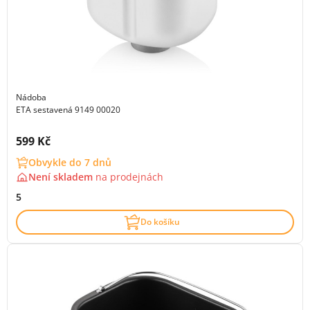
Nádoba
ETA sestavená 9149 00020
Cena s DPH:
599 Kč
Obvykle do 7 dnů
Není skladem
na
prodejnách
5
Do košíku