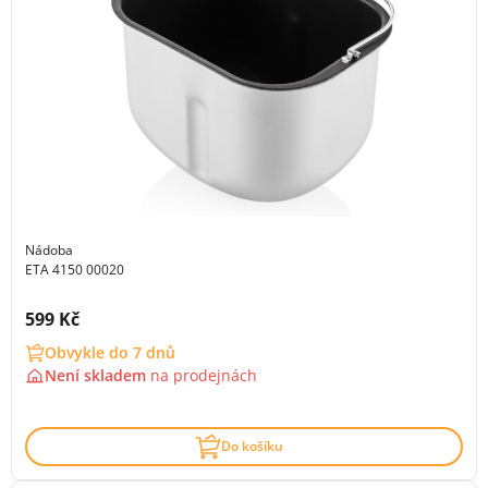
Nádoba
ETA 4150 00020
Cena s DPH:
599 Kč
Obvykle do 7 dnů
Není skladem
na
prodejnách
Do košíku