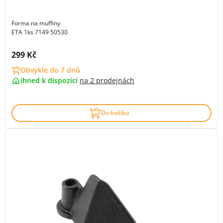
Forma na muffiny
ETA 1ks 7149 50530
Cena s DPH:
299 Kč
Obvykle do 7 dnů
ihned k dispozici
na
2 prodejnách
Do košíku