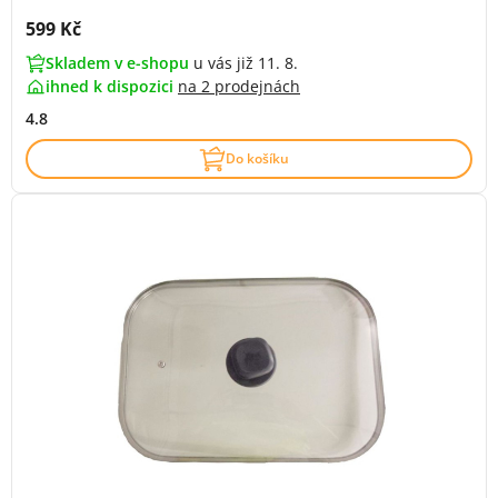
Cena s DPH:
599 Kč
Skladem v e-shopu
u vás již 11. 8.
ihned k dispozici
na
2 prodejnách
4.8
Do košíku