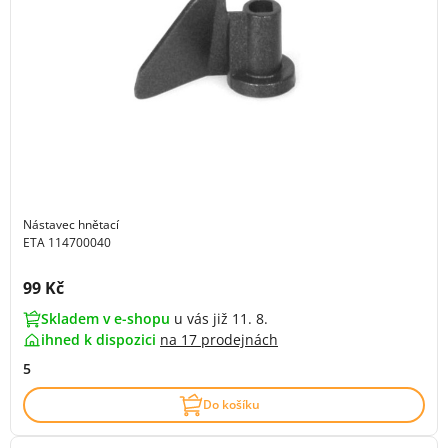
Nástavec hnětací
ETA 114700040
Cena s DPH:
99 Kč
Skladem v e-shopu
u vás již 11. 8.
ihned k dispozici
na
17 prodejnách
5
Do košíku