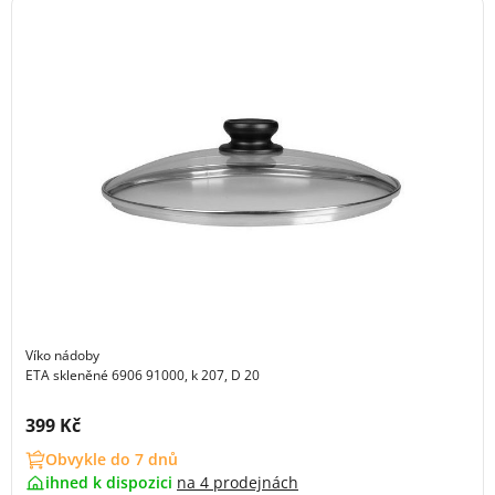
Víko nádoby
ETA skleněné 6906 91000, k 207, D 20
Cena s DPH:
399 Kč
Obvykle do 7 dnů
ihned k dispozici
na
4 prodejnách