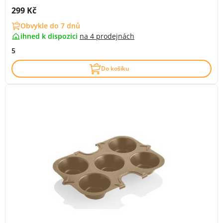
Cena s DPH:
299 Kč
Obvykle do 7 dnů
ihned k dispozici
na
4 prodejnách
5
Do košíku