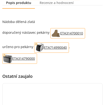
Popis produktu
Recenze a hodnocení
Popis produktu
Nádoba dělená zlatá
doporučený nástavec pekárny
ETA314700010
určeno pro pekárny
,
ETA714990040
ETA314790000
Ostatní zaujalo