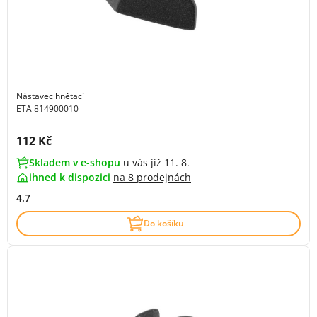
Nástavec hnětací
ETA 814900010
Cena s DPH:
112 Kč
Skladem v e-shopu
u vás již 11. 8.
ihned k dispozici
na
8 prodejnách
4.7
Do košíku