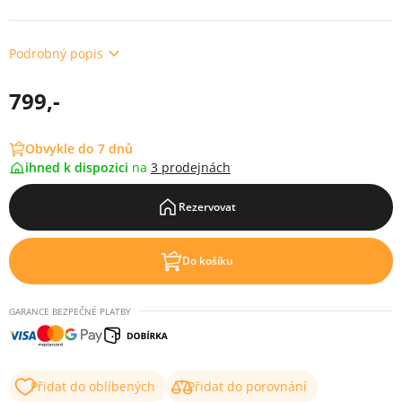
Podrobný popis
799,-
Obvykle do 7 dnů
ihned k dispozici
na
3 prodejnách
Rezervovat
Do košíku
GARANCE BEZPEČNÉ PLATBY
Přidat do oblíbených
Přidat do porovnání