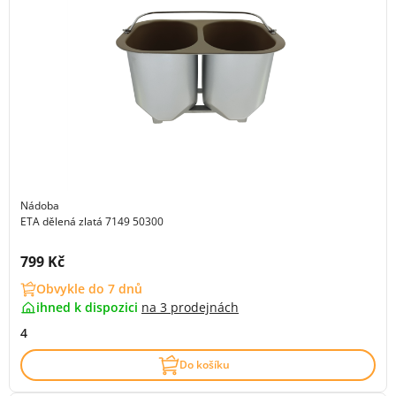
Nádoba
ETA dělená zlatá 7149 50300
Cena s DPH:
799 Kč
Obvykle do 7 dnů
ihned k dispozici
na
3 prodejnách
4
Do košíku