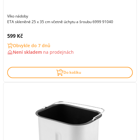
Víko nádoby
ETA skleněné 25 x 35 cm včetně úchytu a šroubu 6999 91040
Cena s DPH:
599 Kč
Obvykle do 7 dnů
Není skladem
na
prodejnách
Do košíku