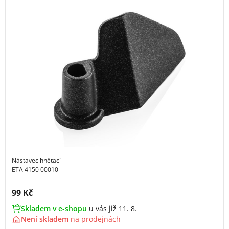
Nástavec hnětací
ETA 4150 00010
Cena s DPH:
99 Kč
Skladem v e-shopu
u vás již 11. 8.
Není skladem
na
prodejnách