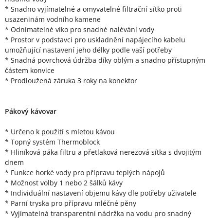
* Snadno vyjímatelné a omyvatelné filtrační sítko proti
usazeninám vodního kamene
* Odnímatelné víko pro snadné nalévání vody
* Prostor v podstavci pro uskladnění napájecího kabelu
umožňující nastavení jeho délky podle vaší potřeby
* Snadná povrchová údržba díky oblým a snadno přístupným
částem konvice
* Prodloužená záruka 3 roky na konektor
Pákový kávovar
* Určeno k použití s mletou kávou
* Topný systém Thermoblock
* Hliníková páka filtru a přetlaková nerezová sítka s dvojitým
dnem
* Funkce horké vody pro přípravu teplých nápojů
* Možnost volby 1 nebo 2 šálků kávy
* Individuální nastavení objemu kávy dle potřeby uživatele
* Parní tryska pro přípravu mléčné pěny
* Vyjímatelná transparentní nádržka na vodu pro snadný