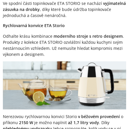
Ve spodní části topinkovače ETA STORIO se nachází
vyjímatelná
zásuvka na drobky
, díky které bude údržba topinkovače
jednoduchá a časově nenáročná.
Rychlovarná konvice ETA Storio
Odhalte krásu kombinace
moderního stroje s retro designem
.
Produkty z kolekce ETA STORIO ozvláštní každou kuchyni svým
nestárnoucím vzhledem. Už nemusíte hledat kompromis mezi
výkonem a designem.
Nerezovou rychlovarnou konvici Storio
v béžovém provedení
o
příkonu
2150 W
je možno naplnit
až 1,7 litry vody
. Díky
přehlednému vodoznaku
lehce rozpoznáte, kolik vody se v ní