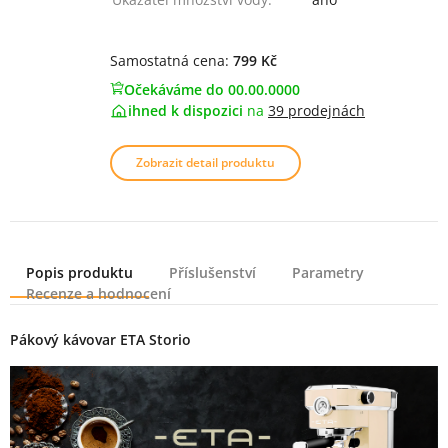
Samostatná cena:
799 Kč
Očekáváme do 00.00.0000
ihned k dispozici
na
39 prodejnách
Zobrazit detail produktu
Popis produktu
Příslušenství
Parametry
Recenze a hodnocení
Popis produktu
Pákový kávovar ETA Storio