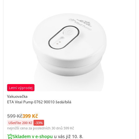
Letní výprodej
Vakuovačka
ETA Vital Pump 0762 90010 šedá/bílá
Původní cena s DPH:
Cena s DPH:
599 Kč
399 Kč
Ušetříte 200 Kč
-33%
nejnižší cena za posledních 30 dnů
599 Kč
Skladem v e-shopu
u vás již 10. 8.