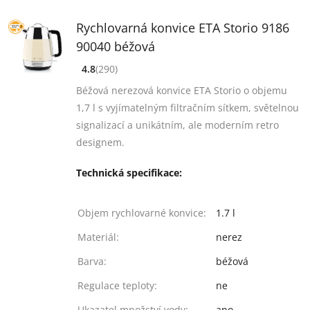
Rychlovarná konvice ETA Storio 9186
90040 béžová
4.8
(290)
[common_new:review_aria]
([common_new:rating_count] 290)
4.8
z 5
Béžová nerezová konvice ETA Storio o objemu
1,7 l s vyjímatelným filtračním sítkem, světelnou
signalizací a unikátním, ale moderním retro
designem.
Technická specifikace:
Objem rychlovarné konvice:
1.7 l
Materiál:
nerez
Barva:
béžová
Regulace teploty:
ne
Ukazatel množství vody:
ano