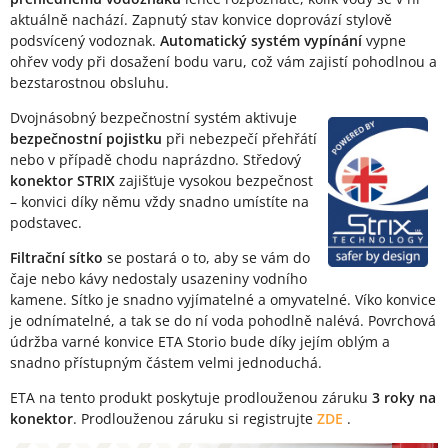
aktuálně nachází. Zapnutý stav konvice doprovází stylově
podsvícený vodoznak.
Automatický systém vypínání
vypne
ohřev vody při dosažení bodu varu, což vám zajistí pohodlnou a
bezstarostnou obsluhu.
Dvojnásobný bezpečnostní systém aktivuje
bezpečnostní pojistku
při nebezpečí přehřátí
nebo v případě chodu naprázdno. Středový
konektor STRIX
zajišťuje vysokou bezpečnost
– konvici díky němu vždy snadno umístíte na
podstavec.
Filtrační sítko
se postará o to, aby se vám do
čaje nebo kávy nedostaly usazeniny vodního
kamene. Sítko je snadno vyjímatelné a omyvatelné. Víko konvice
je odnímatelné, a tak se do ní voda pohodlně nalévá. Povrchová
údržba varné konvice ETA Storio bude díky jejím oblým a
snadno přístupným částem velmi jednoduchá.
ETA na tento produkt poskytuje prodlouženou záruku
3 roky na
konektor
. Prodlouženou záruku si registrujte
ZDE
.