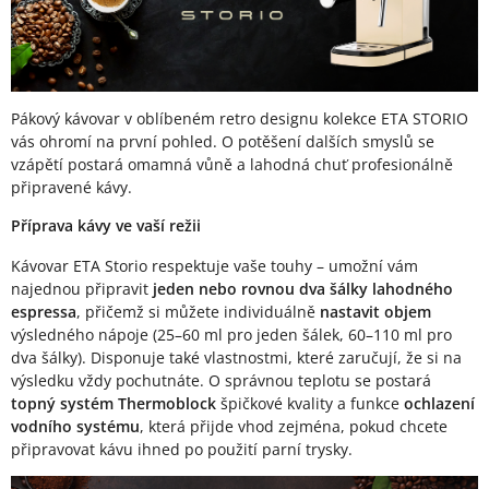
Pákový kávovar v oblíbeném retro designu kolekce ETA STORIO
vás ohromí na první pohled. O potěšení dalších smyslů se
vzápětí postará omamná vůně a lahodná chuť profesionálně
připravené kávy.
Příprava kávy ve vaší režii
Kávovar ETA Storio respektuje vaše touhy – umožní vám
najednou připravit
jeden nebo rovnou dva šálky lahodného
espressa
, přičemž si můžete individuálně
nastavit objem
výsledného nápoje (25–60 ml pro jeden šálek, 60–110 ml pro
dva šálky). Disponuje také vlastnostmi, které zaručují, že si na
výsledku vždy pochutnáte. O správnou teplotu se postará
topný systém Thermoblock
špičkové kvality a funkce
ochlazení
vodního systému
, která přijde vhod zejména, pokud chcete
připravovat kávu ihned po použití parní trysky.