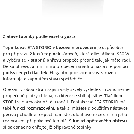
Zlatavé topinky podle vašeho gusta
Topinkovač ETA STORIO v béžovém provedení
je uzpůsoben
pro přípravu
2 kusů topinek
zároveň, které díky příkonu 930 W
a výběru ze
7 stupňů ohřevu
propeče přesně tak, jak máte rádi.
Délku ohřevu, a tím i míru propečení snadno nastavíte pomocí
podsvícených tlačítek
. Elegantní podsvícení vás zároveň
informuje o zapnutém stavu spotřebiče.
Opékání z obou stran zajistí vždy skvělý výsledek – rovnoměrné
propečené plátky chleba, na které se sbíhají sliny. Tlačítkem
STOP
lze ohřev okamžitě ukončit. Topinkovač ETA STORIO má
také
funkci rozmrazování
, a tak si můžete s použitím nástavce
pečivo pohodlně rozpéct namísto zdlouhavého čekání na jeho
rozmrazení při pokojové teplotě. S
funkcí opětovného ohřevu
si pak snadno ohřejte již připravené topinky.