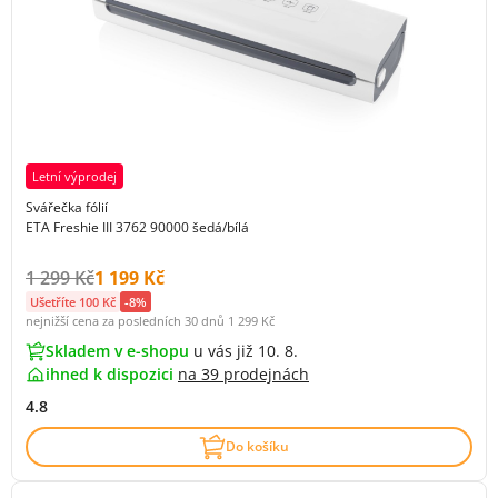
Letní výprodej
Svářečka fólií
ETA Freshie III 3762 90000 šedá/bílá
Původní cena s DPH:
Cena s DPH:
1 299 Kč
1 199 Kč
Ušetříte 100 Kč
-8%
nejnižší cena za posledních 30 dnů
1 299 Kč
Skladem v e-shopu
u vás již 10. 8.
ihned k dispozici
na
39 prodejnách
4.8
Do košíku