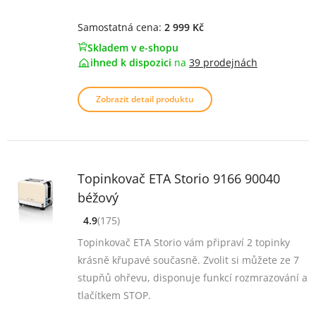
Samostatná cena:
2 999 Kč
Skladem v e-shopu
ihned k dispozici
na
39 prodejnách
Zobrazit detail produktu
Topinkovač ETA Storio 9166 90040
béžový
4.9
(175)
[common_new:review_aria]
([common_new:rating_count] 175)
4.9
z 5
Topinkovač ETA Storio vám připraví 2 topinky
krásně křupavé současně. Zvolit si můžete ze 7
stupňů ohřevu, disponuje funkcí rozmrazování a
tlačítkem STOP.