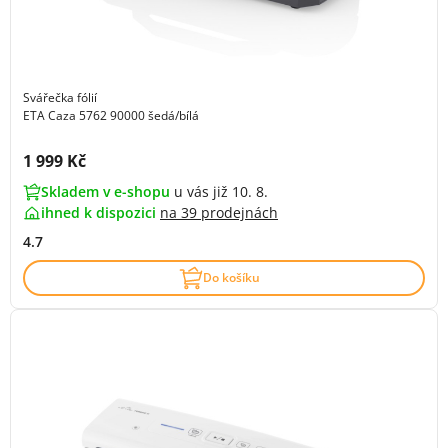
Svářečka fólií
ETA Caza 5762 90000 šedá/bílá
Cena s DPH:
1 999 Kč
Skladem v e-shopu
u vás již 10. 8.
ihned k dispozici
na
39 prodejnách
4.7
Do košíku