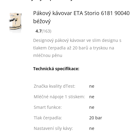
Pákový kávovar ETA Storio 6181 90040
béžový
4.7
(163)
[common_new:review_aria]
([common_new:rating_count] 163)
4.7
z 5
Designový pákový kávovar ve slim designu s
tlakem čerpadla až 20 barů a tryskou na
mléčnou pěnu
Technická specifikace:
Značka kvality dTest:
ne
Mléčné nápoje 1 stiskem:
ne
Smart funkce:
ne
Tlak čerpadla:
20 bar
Nastavení síly kávy:
ne