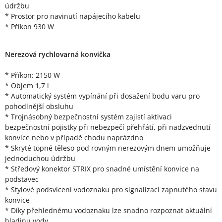
údržbu
* Prostor pro navinutí napájecího kabelu
* Příkon 930 W
Nerezová rychlovarná konvička
* Příkon: 2150 W
* Objem 1,7 l
* Automatický systém vypínání při dosažení bodu varu pro
pohodlnější obsluhu
* Trojnásobný bezpečnostní systém zajistí aktivaci
bezpečnostní pojistky při nebezpečí přehřátí, při nadzvednutí
konvice nebo v případě chodu naprázdno
* Skryté topné těleso pod rovným nerezovým dnem umožňuje
jednoduchou údržbu
* Středový konektor STRIX pro snadné umístění konvice na
podstavec
* Stylové podsvícení vodoznaku pro signalizaci zapnutého stavu
konvice
* Díky přehlednému vodoznaku lze snadno rozpoznat aktuální
hladinu vody