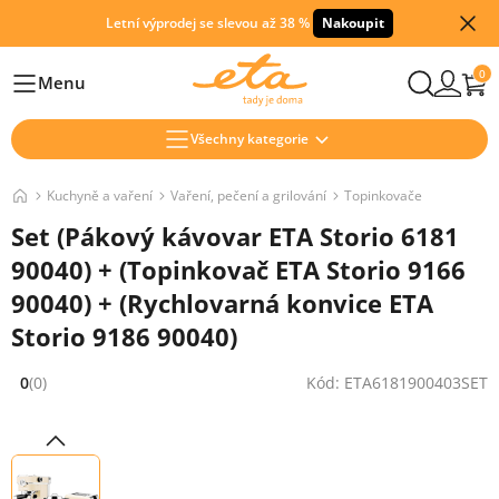
Letní výprodej se slevou až 38 %
Nakoupit
0
Menu
Hlavní
Všechny kategorie
Kuchyně a vaření
Vaření, pečení a grilování
Topinkovače
Set (Pákový kávovar ETA Storio 6181
90040) + (Topinkovač ETA Storio 9166
90040) + (Rychlovarná konvice ETA
Storio 9186 90040)
0
(0)
Kód: ETA6181900403SET
Hodnocení: 0 z 5 (0 recenzí)