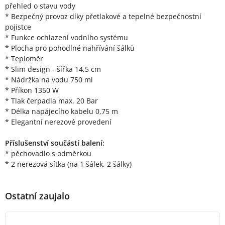
přehled o stavu vody
* Bezpečný provoz díky přetlakové a tepelné bezpečnostní
pojistce
* Funkce ochlazení vodního systému
* Plocha pro pohodlné nahřívání šálků
* Teploměr
* Slim design - šířka 14,5 cm
* Nádržka na vodu 750 ml
* Příkon 1350 W
* Tlak čerpadla max. 20 Bar
* Délka napájecího kabelu 0,75 m
* Elegantní nerezové provedení
Příslušenství součástí balení:
* pěchovadlo s odměrkou
* 2 nerezová sítka (na 1 šálek, 2 šálky)
Ostatní zaujalo