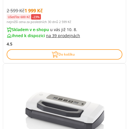
Původní cena s DPH:
Cena s DPH:
2 599 Kč
1 999 Kč
Ušetříte 600 Kč
-23%
nejnižší cena za posledních 30 dnů
2 599 Kč
Skladem v e-shopu
u vás již 10. 8.
ihned k dispozici
na
39 prodejnách
4.5
Do košíku