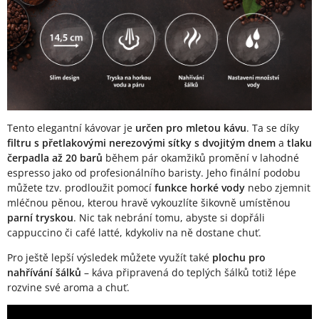
Tento elegantní kávovar je
určen pro mletou kávu
. Ta se díky
filtru s přetlakovými nerezovými sítky s dvojitým dnem
a
tlaku
čerpadla až 20 barů
během pár okamžiků promění v lahodné
espresso jako od profesionálního baristy. Jeho finální podobu
můžete tzv. prodloužit pomocí
funkce horké vody
nebo zjemnit
mléčnou pěnou, kterou hravě vykouzlíte šikovně umístěnou
parní tryskou
. Nic tak nebrání tomu, abyste si dopřáli
cappuccino či café latté, kdykoliv na ně dostane chuť.
Pro ještě lepší výsledek můžete využít také
plochu pro
nahřívání šálků
– káva připravená do teplých šálků totiž lépe
rozvine své aroma a chuť.