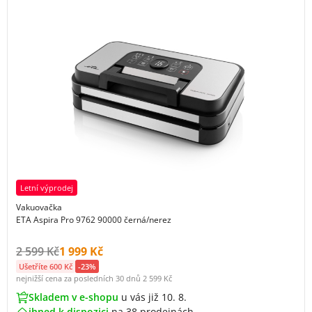
Letní výprodej
Vakuovačka
ETA Aspira Pro 9762 90000 černá/nerez
Původní cena s DPH:
Cena s DPH:
2 599 Kč
1 999 Kč
Ušetříte 600 Kč
-23%
nejnižší cena za posledních 30 dnů
2 599 Kč
Skladem v e-shopu
u vás již 10. 8.
ihned k dispozici
na
38 prodejnách