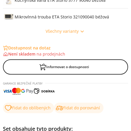
Kuchyňská váha ETA Storio 5777 90040 béžová
Mikrovlnná trouba ETA Storio 321090040 béžová
Všechny varianty
Dostupnost na dotaz
Není skladem
na
prodejnách
Informovat o dostupnosti
GARANCE BEZPEČNÉ PLATBY
Přidat do oblíbených
Přidat do porovnání
Set obsahuje tyto produkty: