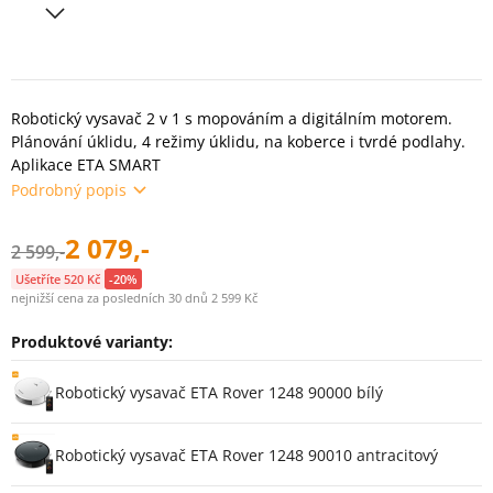
Robotický vysavač 2 v 1 s mopováním a digitálním motorem.
Plánování úklidu, 4 režimy úklidu, na koberce i tvrdé podlahy.
Aplikace ETA SMART
Podrobný popis
2 079,-
2 599,-
Ušetříte 520 Kč
-20%
nejnižší cena za posledních 30 dnů 2 599 Kč
Produktové varianty:
Varianty
Robotický vysavač ETA Rover 1248 90000 bílý
Robotický vysavač ETA Rover 1248 90010 antracitový