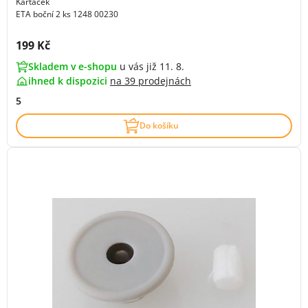
Kartáček
ETA boční 2 ks 1248 00230
Cena s DPH:
199 Kč
Skladem v e-shopu
u vás již 11. 8.
ihned k dispozici
na
39 prodejnách
5
Do košíku