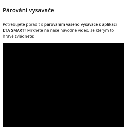
Párování vysavače
Potřebujete poradit s
párováním vašeho vysavače s aplikací
ETA SMART
? Mrkněte na naše návodné video, se kterým to
hravě zvládnete: