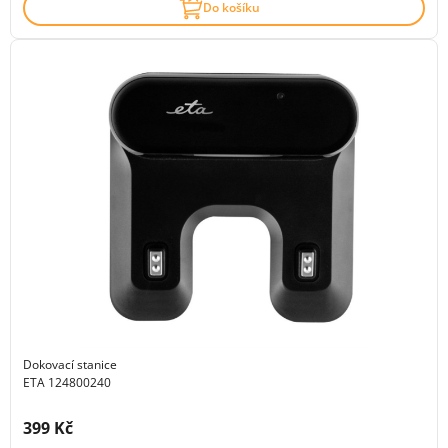
Do košíku
Dokovací stanice
ETA 124800240
Cena s DPH:
399 Kč