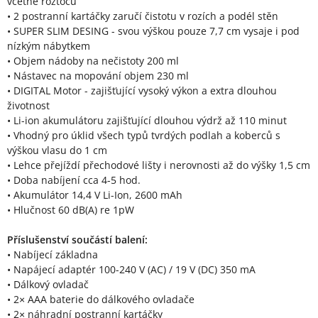
včetně roztočů
• 2 postranní kartáčky zaručí čistotu v rozích a podél stěn
• SUPER SLIM DESING - svou výškou pouze 7,7 cm vysaje i pod
nízkým nábytkem
• Objem nádoby na nečistoty 200 ml
• Nástavec na mopování objem 230 ml
• DIGITAL Motor - zajišťující vysoký výkon a extra dlouhou
životnost
• Li-ion akumulátoru zajišťující dlouhou výdrž až 110 minut
• Vhodný pro úklid všech typů tvrdých podlah a koberců s
výškou vlasu do 1 cm
• Lehce přejíždí přechodové lišty i nerovnosti až do výšky 1,5 cm
• Doba nabíjení cca 4-5 hod.
• Akumulátor 14,4 V Li-Ion, 2600 mAh
• Hlučnost 60 dB(A) re 1pW
Příslušenství součástí balení:
• Nabíjecí základna
• Napájecí adaptér 100-240 V (AC) / 19 V (DC) 350 mA
• Dálkový ovladač
• 2× AAA baterie do dálkového ovladače
• 2× náhradní postranní kartáčky