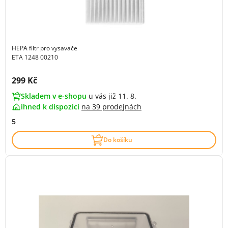
HEPA filtr pro vysavače
ETA 1248 00210
Cena s DPH:
299 Kč
Skladem v e-shopu
u vás již 11. 8.
ihned k dispozici
na
39 prodejnách
5
Do košíku