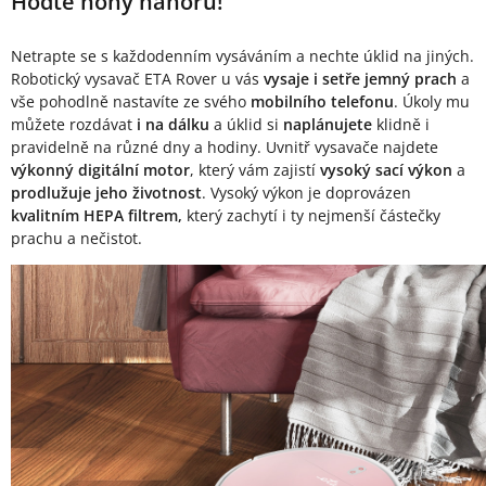
Popis produktu
Hoďte nohy nahoru!
Netrapte se s každodenním vysáváním a nechte úklid na jiných.
Robotický vysavač ETA Rover u vás
vysaje i setře jemný prach
a
vše pohodlně nastavíte ze svého
mobilního telefonu
. Úkoly mu
můžete rozdávat
i na dálku
a úklid si
naplánujete
klidně i
pravidelně na různé dny a hodiny. Uvnitř vysavače najdete
výkonný digitální motor
, který vám zajistí
vysoký sací výkon
a
prodlužuje jeho životnost
. Vysoký výkon je doprovázen
kvalitním HEPA filtrem,
který zachytí i ty nejmenší částečky
prachu a nečistot.