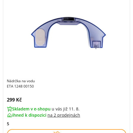
Nádržka na vodu
ETA 1248 00150
Cena s DPH:
299 Kč
Skladem v e-shopu
u vás již 11. 8.
ihned k dispozici
na
2 prodejnách
5