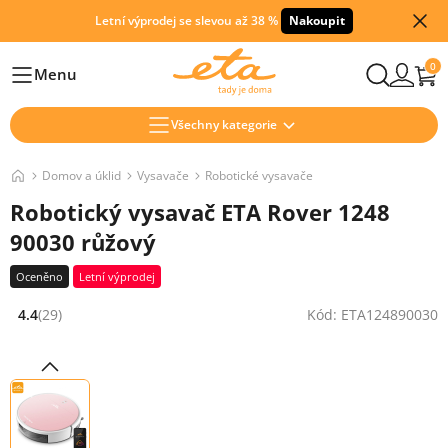
Letní výprodej se slevou až 38 %
Nakoupit
0
Menu
Hlavní
Všechny kategorie
Domov a úklid
Vysavače
Robotické vysavače
Robotický vysavač ETA Rover 1248
90030 růžový
Oceněno
Letní výprodej
4.4
(29)
Kód: ETA124890030
Hodnocení: 4.4 z 5 (29 recenzí)