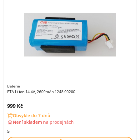
Baterie
ETA Li-ion 14,4V, 2600mAh 1248 00200
Cena s DPH:
999 Kč
Obvykle do 7 dnů
Není skladem
na
prodejnách
5