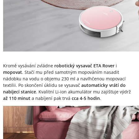
Kromě vysávání zvládne
robotický vysavač ETA Rover
i
mopovat
. Stačí mu před samotným mopováním nasadit
nádobku na vodu o objemu 230 ml a navlhčenou mopovací
textilii. Po skončení úklidu se vysavač
automaticky vrátí do
nabíjecí stanice
. Kvalitní Li-ion akumulátor mu zajišťuje výdrž
až 110 minut
a nabíjení pak trvá
cca 4-5 hodin
.