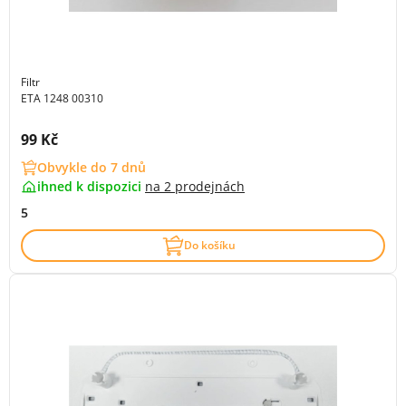
Filtr
ETA 1248 00310
Cena s DPH:
99 Kč
Obvykle do 7 dnů
ihned k dispozici
na
2 prodejnách
5
Do košíku