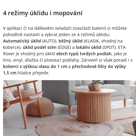
4 režimy úklidu i mopování
V aplikaci či na dálkovém ovladači (součástí balení) si můžete
pohodlně nastavit a vybrat jeden ze 4 režimů úklidu:
Automatický úklid
(AUTO),
běžný úklid
(KLASIK, vhodný na
koberce),
úklid podél stěn
(EDGE) a
lokální úklid
(SPOT). ETA
Rover je vhodný pro úklid
všech typů tvrdých podlah
, jako je
lino, vinyl, dlažba či plovoucí podlahy. Zároveň si však poradí i s
koberci s výškou vlasu do 1 cm
a
přechodové lišty do výšky
1,5 cm
hladce přejede.