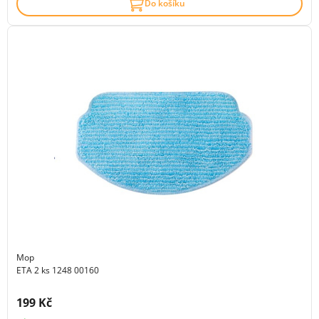
Do košíku
Mop
ETA 2 ks 1248 00160
Cena s DPH:
199 Kč