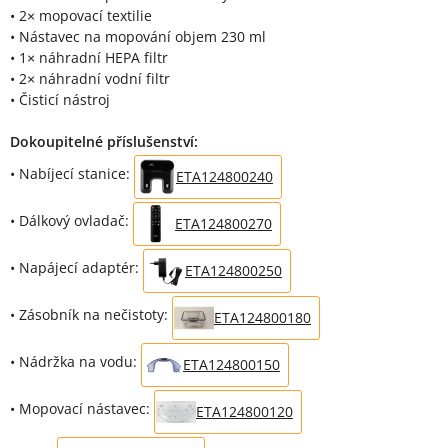
• 2× mopovací textilie
• Nástavec na mopování objem 230 ml
• 1× náhradní HEPA filtr
• 2× náhradní vodní filtr
• Čisticí nástroj
Dokoupitelné příslušenství:
• Nabíjecí stanice:
ETA124800240
• Dálkový ovladač:
ETA124800270
• Napájecí adaptér:
ETA124800250
• Zásobník na nečistoty:
ETA124800180
• Nádržka na vodu:
ETA124800150
• Mopovací nástavec:
ETA124800120