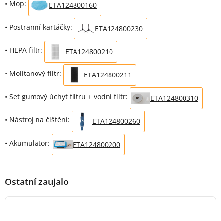
• Mop:
ETA124800160
• Postranní kartáčky:
ETA124800230
• HEPA filtr:
ETA124800210
• Molitanový filtr:
ETA124800211
• Set gumový úchyt filtru + vodní filtr:
ETA124800310
• Nástroj na čištění:
ETA124800260
• Akumulátor:
ETA124800200
Ostatní zaujalo