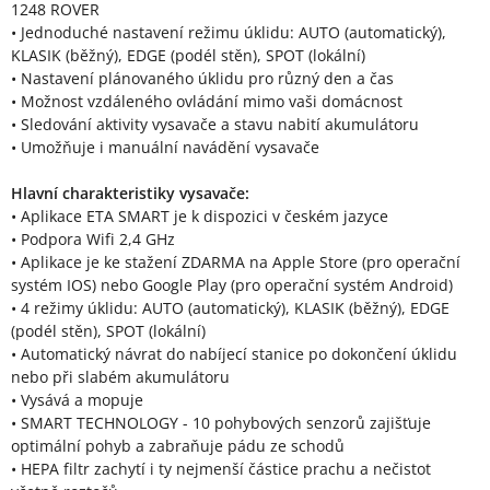
1248 ROVER
• Jednoduché nastavení režimu úklidu: AUTO (automatický),
KLASIK (běžný), EDGE (podél stěn), SPOT (lokální)
• Nastavení plánovaného úklidu pro různý den a čas
• Možnost vzdáleného ovládání mimo vaši domácnost
• Sledování aktivity vysavače a stavu nabití akumulátoru
• Umožňuje i manuální navádění vysavače
Hlavní charakteristiky vysavače:
• Aplikace ETA SMART je k dispozici v českém jazyce
• Podpora Wifi 2,4 GHz
• Aplikace je ke stažení ZDARMA na Apple Store (pro operační
systém IOS) nebo Google Play (pro operační systém Android)
• 4 režimy úklidu: AUTO (automatický), KLASIK (běžný), EDGE
(podél stěn), SPOT (lokální)
• Automatický návrat do nabíjecí stanice po dokončení úklidu
nebo při slabém akumulátoru
• Vysává a mopuje
• SMART TECHNOLOGY - 10 pohybových senzorů zajišťuje
optimální pohyb a zabraňuje pádu ze schodů
• HEPA filtr zachytí i ty nejmenší částice prachu a nečistot