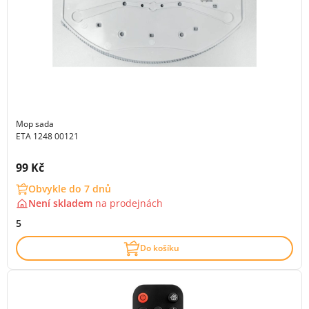
Mop sada
ETA 1248 00121
Cena s DPH:
99 Kč
Obvykle do 7 dnů
Není skladem
na
prodejnách
5
Do košíku