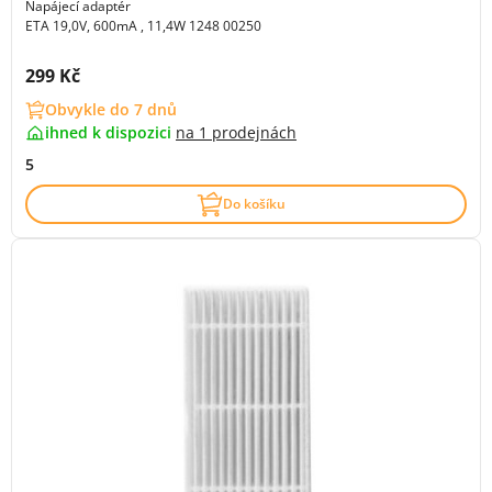
Napájecí adaptér
ETA 19,0V, 600mA , 11,4W 1248 00250
Cena s DPH:
299 Kč
Obvykle do 7 dnů
ihned k dispozici
na
1 prodejnách
5
Do košíku