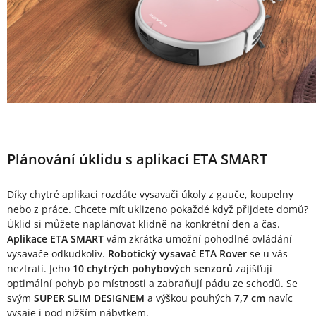
Plánování úklidu s aplikací ETA SMART
Díky chytré aplikaci rozdáte vysavači úkoly z gauče, koupelny
nebo z práce. Chcete mít uklizeno pokaždé když přijdete domů?
Úklid si můžete naplánovat klidně na konkrétní den a čas.
Aplikace ETA SMART
vám zkrátka umožní pohodlné ovládání
vysavače odkudkoliv.
Robotický vysavač ETA Rover
se u vás
neztratí. Jeho
10 chytrých pohybových senzorů
zajišťují
optimální pohyb po místnosti a zabraňují pádu ze schodů. Se
svým
SUPER SLIM DESIGNEM
a výškou pouhých
7,7 cm
navíc
vysaje i pod nižším nábytkem.