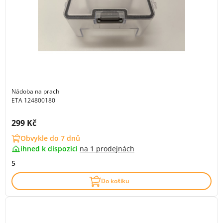
Nádoba na prach
ETA 124800180
Cena s DPH:
299 Kč
Obvykle do 7 dnů
ihned k dispozici
na
1 prodejnách
5
Do košíku