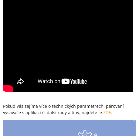
Pokud vás zajímá více o technických parametrech, párování
vysavače s aplikací či další rady a tipy, najdete je
ZDE
.