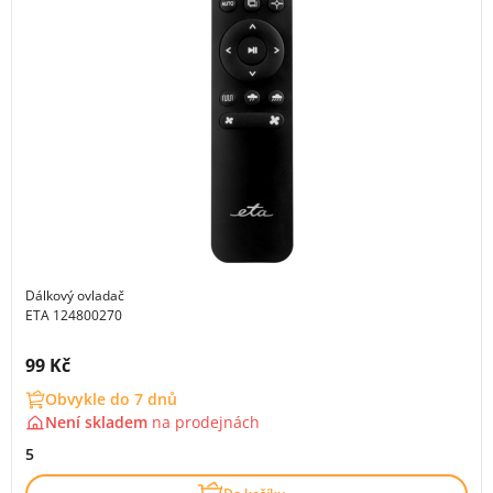
Dálkový ovladač
ETA 124800270
Cena s DPH:
99 Kč
Obvykle do 7 dnů
Není skladem
na
prodejnách
5