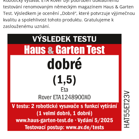
Robotický vysavač ETA Rover byl podroben důkladnému
testování renomovaným německým magazínem Haus & Garten
Test. Výsledkem je ocenění „Dobré“, které potvrzuje výjimečnou
kvalitu a spolehlivost tohoto produktu. Gratulujeme k
zaslouženému uznání.