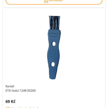
Do košíku
Kartáč
ETA čistící 1248 00260
Cena s DPH:
69 Kč