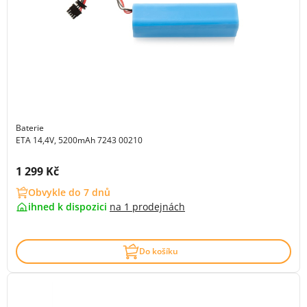
Baterie
ETA 14,4V, 5200mAh 7243 00210
Cena s DPH:
1 299 Kč
Obvykle do 7 dnů
ihned k dispozici
na
1 prodejnách
Do košíku