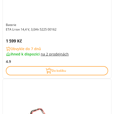
Baterie
ETA Li-ion 14,4 V, 3,0Ah 5225 00162
Cena s DPH:
1 599 Kč
Obvykle do 7 dnů
ihned k dispozici
na
2 prodejnách
4.9
Do košíku