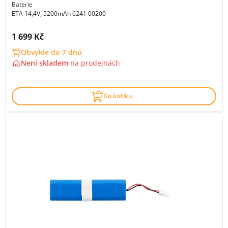
Baterie
ETA 14,4V, 5200mAh 6241 00200
Cena s DPH:
1 699 Kč
Obvykle do 7 dnů
Není skladem
na
prodejnách
Do košíku