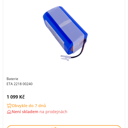
Baterie
ETA 2218 00240
Cena s DPH:
1 099 Kč
Obvykle do 7 dnů
Není skladem
na
prodejnách