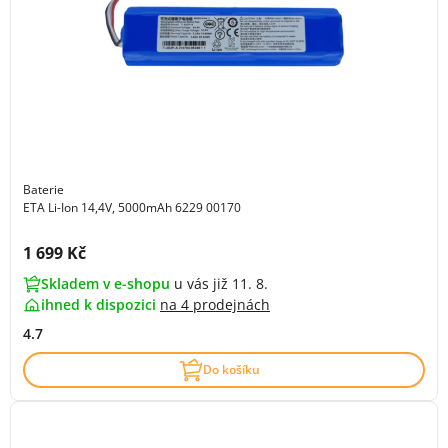
Baterie
ETA Li-Ion 14,4V, 5000mAh 6229 00170
Cena s DPH:
1 699 Kč
Skladem v e-shopu
u vás již 11. 8.
ihned k dispozici
na
4 prodejnách
4.7
Do košíku