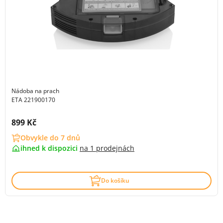
Nádoba na prach
ETA 221900170
Cena s DPH:
899 Kč
Obvykle do 7 dnů
ihned k dispozici
na
1 prodejnách
Do košíku