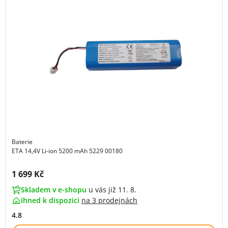
Baterie
ETA 14,4V Li-ion 5200 mAh 5229 00180
Cena s DPH:
1 699 Kč
Skladem v e-shopu
u vás již 11. 8.
ihned k dispozici
na
3 prodejnách
4.8