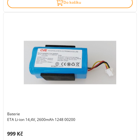
Do košíku
Baterie
ETA Li-ion 14,4V, 2600mAh 1248 00200
Cena s DPH:
999 Kč