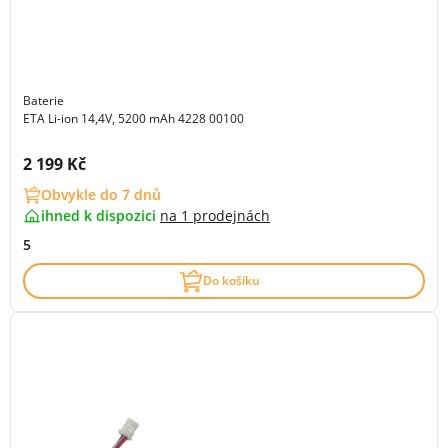
Baterie
ETA Li-ion 14,4V, 5200 mAh 4228 00100
Cena s DPH:
2 199 Kč
Obvykle do 7 dnů
ihned k dispozici
na
1 prodejnách
5
Do košíku