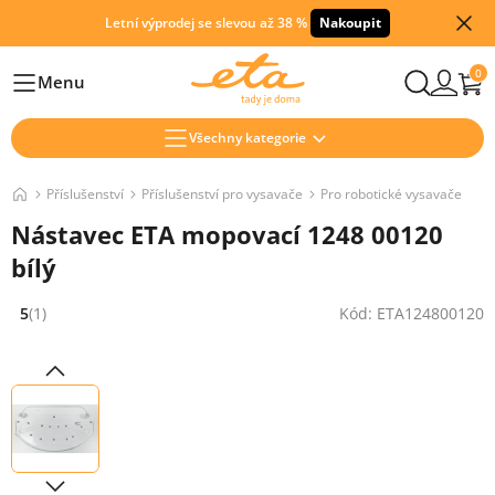
Letní výprodej se slevou až 38 %
Nakoupit
0
Menu
Hlavní
Všechny kategorie
Příslušenství
Příslušenství pro vysavače
Pro robotické vysavače
Nástavec ETA mopovací 1248 00120
bílý
5
(1)
Kód: ETA124800120
Hodnocení: 5 z 5 (1 recenzí)