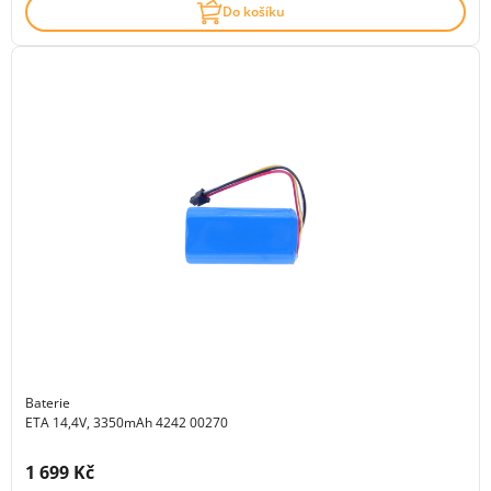
Do košíku
Baterie
ETA 14,4V, 3350mAh 4242 00270
Cena s DPH:
1 699 Kč