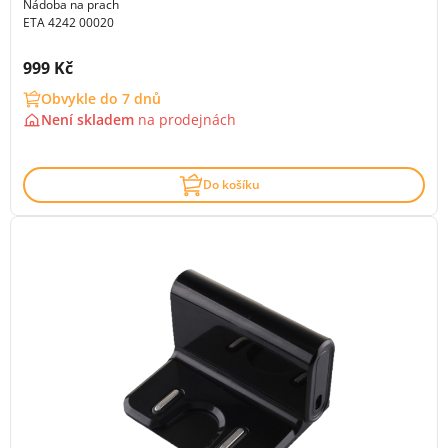
Nádoba na prach
ETA 4242 00020
Cena s DPH:
999 Kč
Obvykle do 7 dnů
Není skladem
na
prodejnách
Do košíku