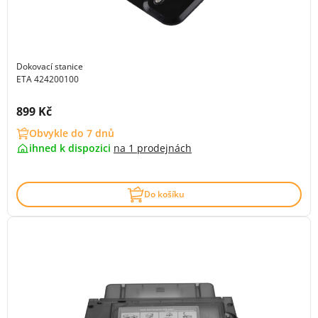
Dokovací stanice
ETA 424200100
Cena s DPH:
899 Kč
Obvykle do 7 dnů
ihned k dispozici
na
1 prodejnách
Do košíku