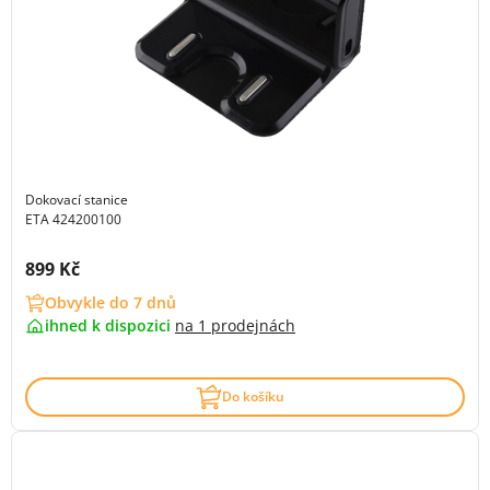
Dokovací stanice
ETA 424200100
Cena s DPH:
899 Kč
Obvykle do 7 dnů
ihned k dispozici
na
1 prodejnách
Do košíku