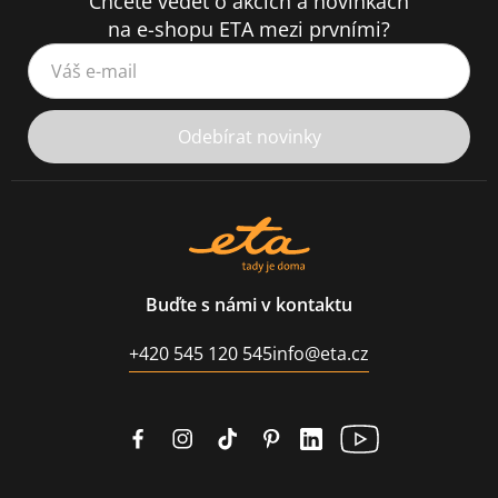
Chcete vědět o akcích a novinkách
na e-shopu ETA mezi prvními?
Váš e-mail
Odebírat novinky
Buďte s námi v kontaktu
+420 545 120 545
info@eta.cz