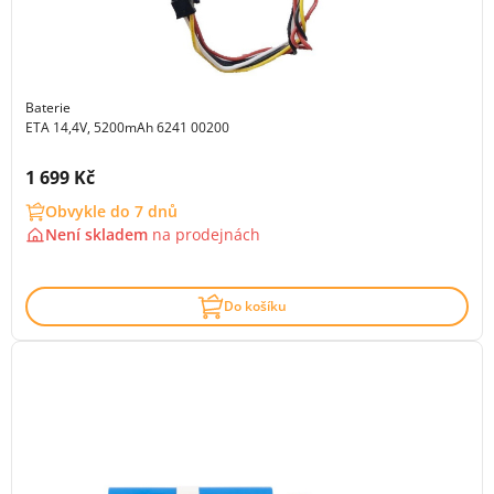
Baterie
ETA 14,4V, 5200mAh 6241 00200
Cena s DPH:
1 699 Kč
Obvykle do 7 dnů
Není skladem
na
prodejnách
Do košíku