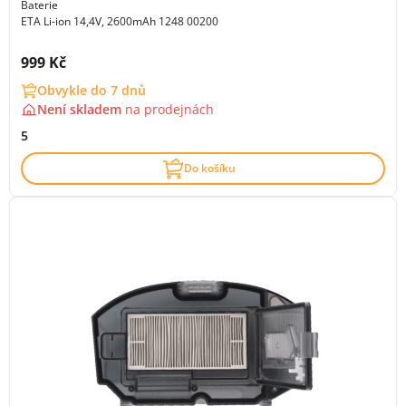
Baterie
ETA Li-ion 14,4V, 2600mAh 1248 00200
Cena s DPH:
999 Kč
Obvykle do 7 dnů
Není skladem
na
prodejnách
5
Do košíku