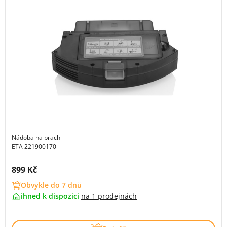
Nádoba na prach
ETA 221900170
Cena s DPH:
899 Kč
Obvykle do 7 dnů
ihned k dispozici
na
1 prodejnách