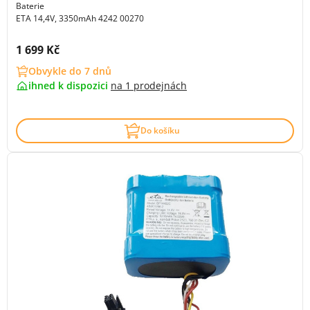
Baterie
ETA 14,4V, 3350mAh 4242 00270
Cena s DPH:
1 699 Kč
Obvykle do 7 dnů
ihned k dispozici
na
1 prodejnách
Do košíku