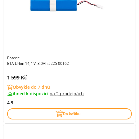
Baterie
ETA Li-ion 14,4 V, 3,0Ah 5225 00162
Cena s DPH:
1 599 Kč
Obvykle do 7 dnů
ihned k dispozici
na
2 prodejnách
4.9
Do košíku