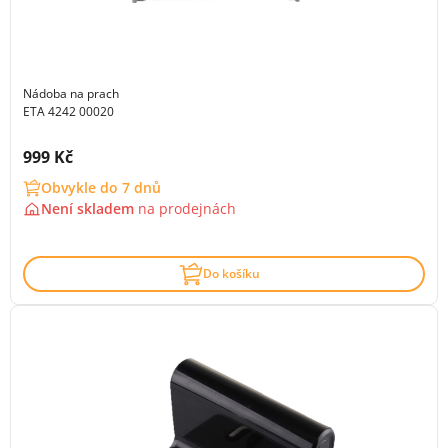
Nádoba na prach
ETA 4242 00020
Cena s DPH:
999 Kč
Obvykle do 7 dnů
Není skladem
na
prodejnách
Do košíku