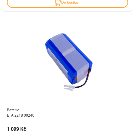
Do košíku
Baterie
ETA 2218 00240
Cena s DPH:
1 099 Kč