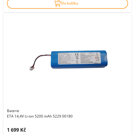
Do košíku
Baterie
ETA 14,4V Li-ion 5200 mAh 5229 00180
Cena s DPH:
1 699 Kč