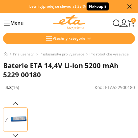
Letní výprodej se slevou až 38 %
Nakoupit
0
Menu
Hlavní
Všechny kategorie
Příslušenství
Příslušenství pro vysavače
Pro robotické vysavače
Baterie ETA 14,4V Li-ion 5200 mAh
5229 00180
4.8
(16)
Kód: ETA522900180
Hodnocení: 4.8 z 5 (16 recenzí)