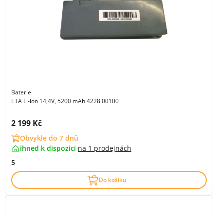
Baterie
ETA Li-ion 14,4V, 5200 mAh 4228 00100
Cena s DPH:
2 199 Kč
Obvykle do 7 dnů
ihned k dispozici
na
1 prodejnách
5
Do košíku