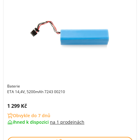
Baterie
ETA 14,4V, 5200mAh 7243 00210
Cena s DPH:
1 299 Kč
Obvykle do 7 dnů
ihned k dispozici
na
1 prodejnách