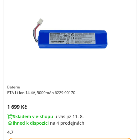
Baterie
ETA Li-Ion 14,4V, 5000mAh 6229 00170
Cena s DPH:
1 699 Kč
Skladem v e-shopu
u vás již 11. 8.
ihned k dispozici
na
4 prodejnách
4.7