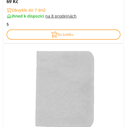
Cena s DPH:
69 Kč
Obvykle do 7 dnů
ihned k dispozici
na
8 prodejnách
5
Do košíku