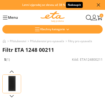
Letní výprodej se slevou až 38 %
Nakoupit
0
Menu
Hlavní
Všechny kategorie
Příslušenství
Příslušenství pro vysavače
Filtry pro vysavače
Filtr ETA 1248 00211
5
(1)
Kód: ETA124800211
Hodnocení: 5 z 5 (1 recenzí)