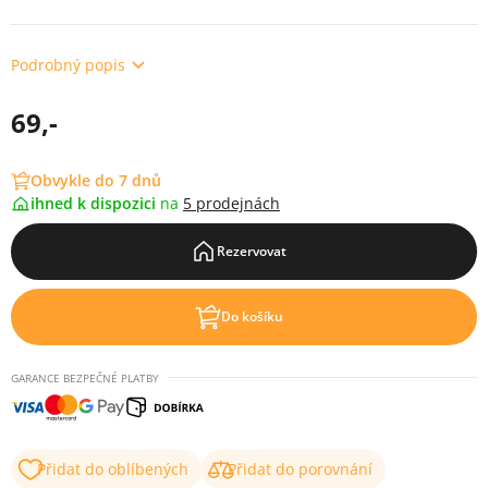
Podrobný popis
69,-
Obvykle do 7 dnů
ihned k dispozici
na
5 prodejnách
Rezervovat
Do košíku
GARANCE BEZPEČNÉ PLATBY
Přidat do oblíbených
Přidat do porovnání