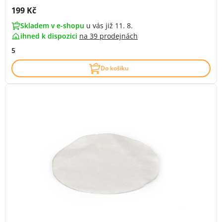
Cena s DPH:
199 Kč
Skladem v e-shopu
u vás již 11. 8.
ihned k dispozici
na
39 prodejnách
5
Do košíku