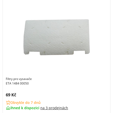
Filtry pro vysavače
ETA 1484 00050
Cena s DPH:
69 Kč
Obvykle do 7 dnů
ihned k dispozici
na
3 prodejnách