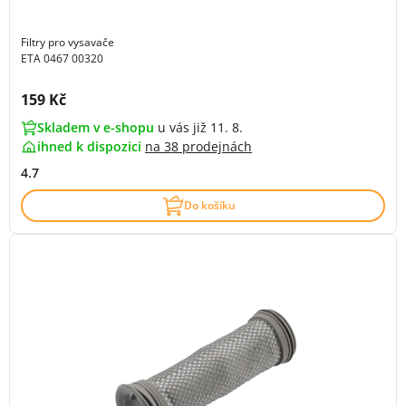
Filtry pro vysavače
ETA 0467 00320
Cena s DPH:
159 Kč
Skladem v e-shopu
u vás již 11. 8.
ihned k dispozici
na
38 prodejnách
4.7
Do košíku