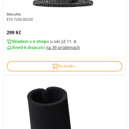
Mikrofiltr
ETA 7250 00220
Cena s DPH:
299 Kč
Skladem v e-shopu
u vás již 11. 8.
ihned k dispozici
na
39 prodejnách
Do košíku