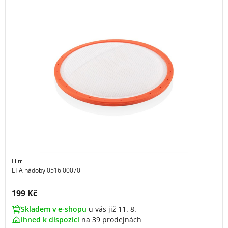
Filtr
ETA nádoby 0516 00070
Cena s DPH:
199 Kč
Skladem v e-shopu
u vás již 11. 8.
ihned k dispozici
na
39 prodejnách