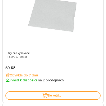
Filtry pro vysavače
ETA 0506 00030
Cena s DPH:
69 Kč
Obvykle do 7 dnů
ihned k dispozici
na
2 prodejnách
Do košíku