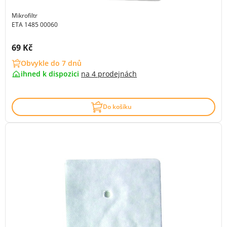
Mikrofiltr
ETA 1485 00060
Cena s DPH:
69 Kč
Obvykle do 7 dnů
ihned k dispozici
na
4 prodejnách
Do košíku