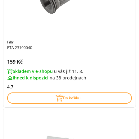
Filtr
ETA 23100040
Cena s DPH:
159 Kč
Skladem v e-shopu
u vás již 11. 8.
ihned k dispozici
na
38 prodejnách
4.7
Do košíku