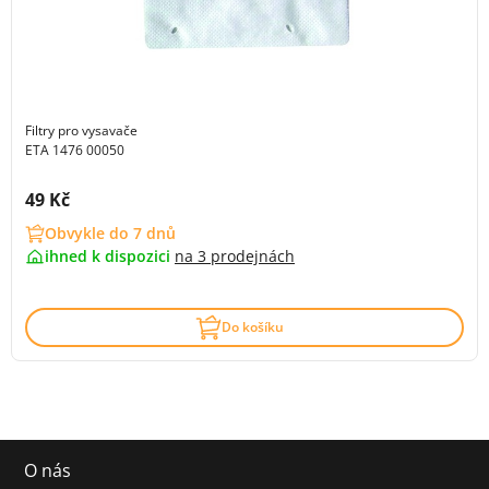
Filtry pro vysavače
ETA 1476 00050
Cena s DPH:
49 Kč
Obvykle do 7 dnů
ihned k dispozici
na
3 prodejnách
Do košíku
O nás