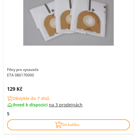
Filtry pro vysavače
ETA 086170000
Cena s DPH:
129 Kč
Obvykle do 7 dnů
ihned k dispozici
na
3 prodejnách
5
Do košíku