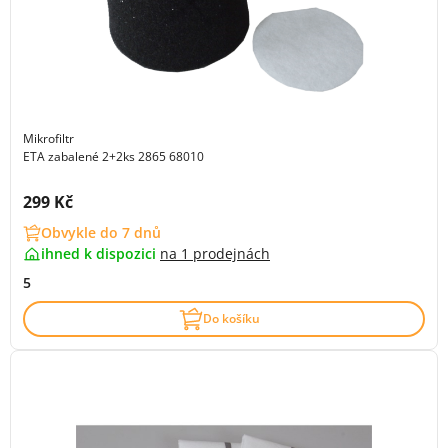
Mikrofiltr
ETA zabalené 2+2ks 2865 68010
Cena s DPH:
299 Kč
Obvykle do 7 dnů
ihned k dispozici
na
1 prodejnách
5
Do košíku