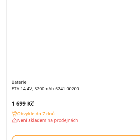
Baterie
ETA 14,4V, 5200mAh 6241 00200
Cena s DPH:
1 699 Kč
Obvykle do 7 dnů
Není skladem
na
prodejnách