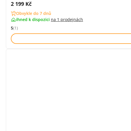
Cena s DPH:
2 199 Kč
Obvykle do 7 dnů
ihned k dispozici
na
1 prodejnách
5
(1)
Hodnocení: 5 z 5 (1 recenzí)