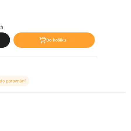
.
ch
Do košíku
 do porovnání