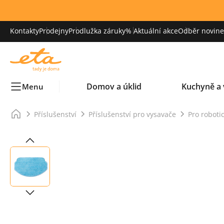
Kontakty
Prodejny
Prodlužka záruky
% Aktuální akce
Odběr novinek
Domov a úklid
Kuchyně a 
Menu
Příslušenství
Příslušenství pro vysavače
Pro roboti