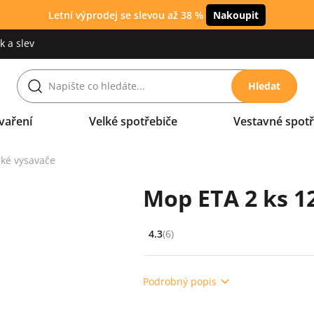
Letní výprodej se slevou až 38 %
Nakoupit
 a slev
Hledat
vaření
Velké spotřebiče
Vestavné spotř
cké vysavače
Mop ETA 2 ks 1
4.3
(6)
Hodnocení: 4.3 z 5 (6 recenzí)
Podrobný popis