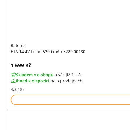
Baterie
ETA 14,4V Li-ion 5200 mAh 5229 00180
Cena s DPH:
1 699 Kč
Skladem v e-shopu
u vás již 11. 8.
ihned k dispozici
na
3 prodejnách
4.8
(18)
Hodnocení: 4.8 z 5 (18 recenzí)