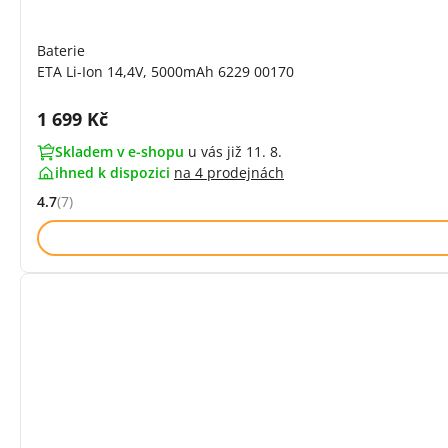
Baterie
ETA Li-Ion 14,4V, 5000mAh 6229 00170
Cena s DPH:
1 699 Kč
Skladem v e-shopu
u vás již 11. 8.
ihned k dispozici
na
4 prodejnách
4.7
(7)
Hodnocení: 4.7 z 5 (7 recenzí)