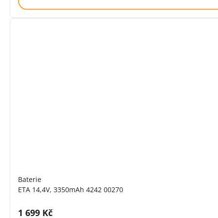
Baterie
ETA 14,4V, 3350mAh 4242 00270
Cena s DPH:
1 699 Kč