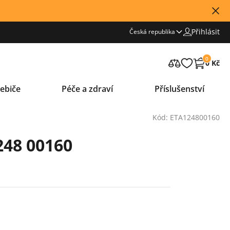
Přihlásit
Česká republika
0
0 Kč
ebiče
Péče a zdraví
Příslušenství
Kód: ETA124800160
248 00160