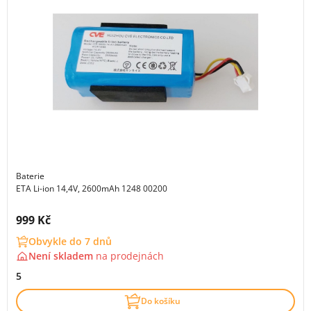
Baterie
ETA Li-ion 14,4V, 2600mAh 1248 00200
Cena s DPH:
999 Kč
Obvykle do 7 dnů
Není skladem
na
prodejnách
5
Do košíku