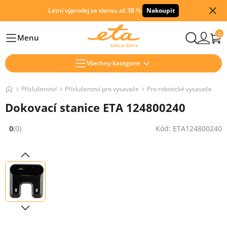
Letní výprodej se slevou až 38 %
Nakoupit
0
Menu
Hlavní
Všechny kategorie
Příslušenství
Příslušenství pro vysavače
Pro robotické vysavače
Dokovací stanice ETA 124800240
0
(0)
Kód: ETA124800240
Hodnocení: 0 z 5 (0 recenzí)