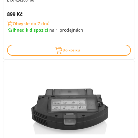
ETA 424200100
Cena s DPH:
899 Kč
Obvykle do 7 dnů
ihned k dispozici
na
1 prodejnách
Do košíku