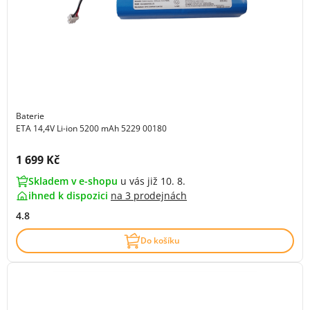
Baterie
ETA 14,4V Li-ion 5200 mAh 5229 00180
Cena s DPH:
1 699 Kč
Skladem v e-shopu
u vás již 10. 8.
ihned k dispozici
na
3 prodejnách
4.8
Do košíku