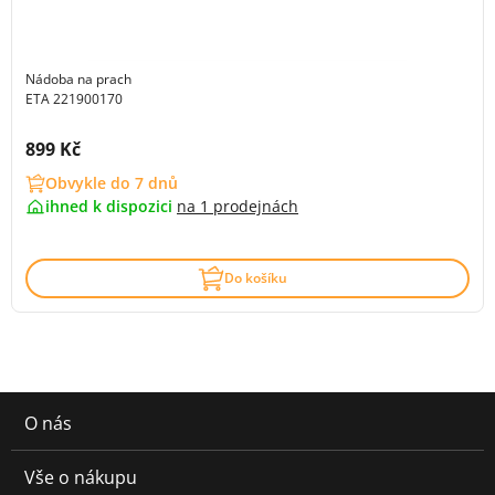
Nádoba na prach
ETA 221900170
Cena s DPH:
899 Kč
Obvykle do 7 dnů
ihned k dispozici
na
1 prodejnách
Do košíku
O nás
Vše o nákupu