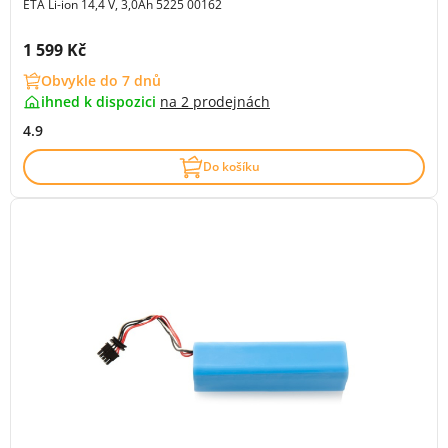
ETA Li-ion 14,4 V, 3,0Ah 5225 00162
Cena s DPH:
1 599 Kč
Obvykle do 7 dnů
ihned k dispozici
na
2 prodejnách
4.9
Do košíku