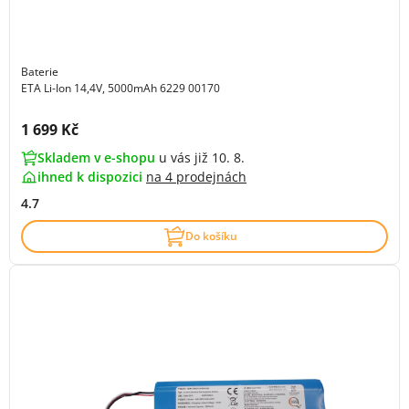
Baterie
ETA Li-Ion 14,4V, 5000mAh 6229 00170
Cena s DPH:
1 699 Kč
Skladem v e-shopu
u vás již 10. 8.
ihned k dispozici
na
4 prodejnách
4.7
Do košíku