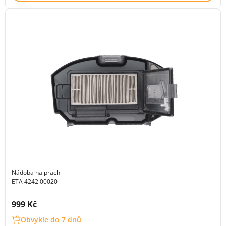
Nádoba na prach
ETA 4242 00020
Cena s DPH:
999 Kč
Obvykle do 7 dnů