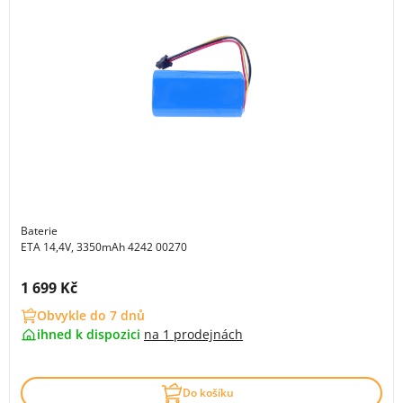
Baterie
ETA 14,4V, 3350mAh 4242 00270
Cena s DPH:
1 699 Kč
Obvykle do 7 dnů
ihned k dispozici
na
1 prodejnách
Do košíku