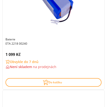
Baterie
ETA 2218 00240
Cena s DPH:
1 099 Kč
Obvykle do 7 dnů
Není skladem
na
prodejnách
Do košíku