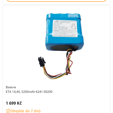
Baterie
ETA 14,4V, 5200mAh 6241 00200
Cena s DPH:
1 699 Kč
Obvykle do 7 dnů