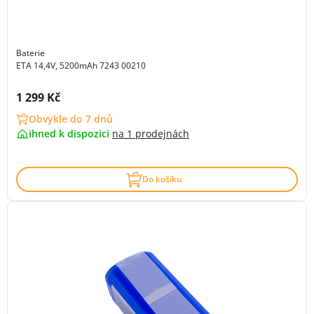
Baterie
ETA 14,4V, 5200mAh 7243 00210
Cena s DPH:
1 299 Kč
Obvykle do 7 dnů
ihned k dispozici
na
1 prodejnách
Do košíku