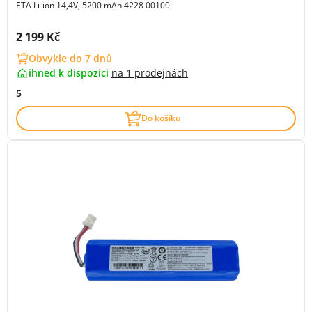
ETA Li-ion 14,4V, 5200 mAh 4228 00100
Cena s DPH:
2 199 Kč
Obvykle do 7 dnů
ihned k dispozici
na
1 prodejnách
5
Do košíku