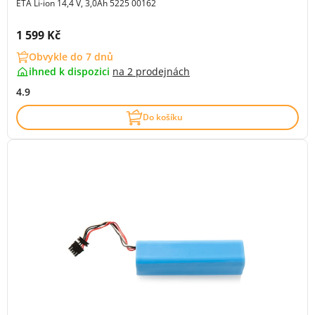
ETA Li-ion 14,4 V, 3,0Ah 5225 00162
Cena s DPH:
1 599 Kč
Obvykle do 7 dnů
ihned k dispozici
na
2 prodejnách
4.9
Do košíku