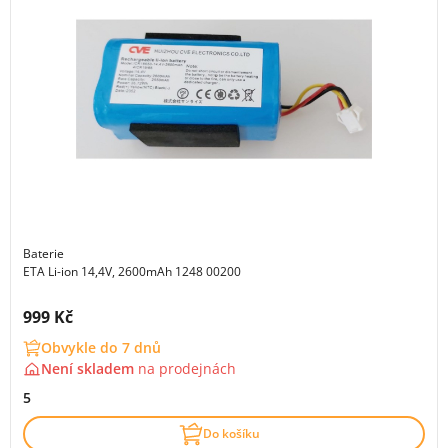
Baterie
ETA Li-ion 14,4V, 2600mAh 1248 00200
Cena s DPH:
999 Kč
Obvykle do 7 dnů
Není skladem
na
prodejnách
5
Do košíku