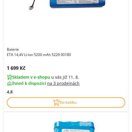
Baterie
ETA 14,4V Li-ion 5200 mAh 5229 00180
Cena s DPH:
1 699 Kč
Skladem v e-shopu
u vás již 11. 8.
ihned k dispozici
na
3 prodejnách
4.8
Do košíku