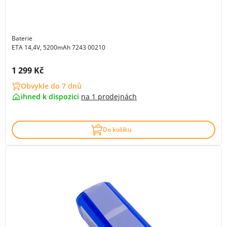
Baterie
ETA 14,4V, 5200mAh 7243 00210
Cena s DPH:
1 299 Kč
Obvykle do 7 dnů
ihned k dispozici
na
1 prodejnách
Do košíku