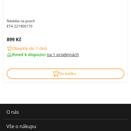
Nádoba na prach
ETA 221900170
Cena s DPH:
899 Kč
Obvykle do 7 dnů
ihned k dispozici
na
1 prodejnách
Do košíku
O nás
Vše o nákupu