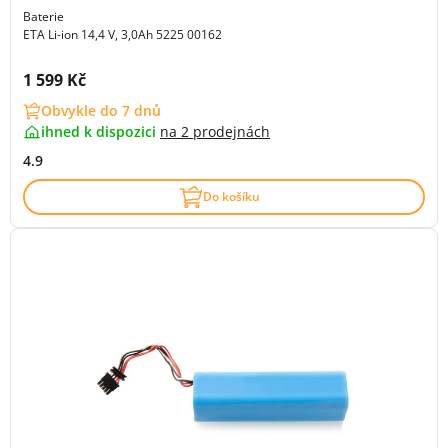
Baterie
ETA Li-ion 14,4 V, 3,0Ah 5225 00162
Cena s DPH:
1 599 Kč
Obvykle do 7 dnů
ihned k dispozici
na
2 prodejnách
4.9
Do košíku