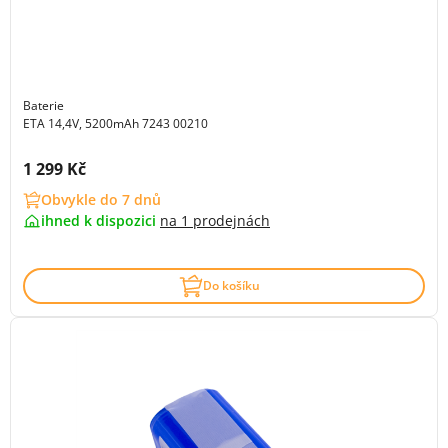
Baterie
ETA 14,4V, 5200mAh 7243 00210
Cena s DPH:
1 299 Kč
Obvykle do 7 dnů
ihned k dispozici
na
1 prodejnách
Do košíku