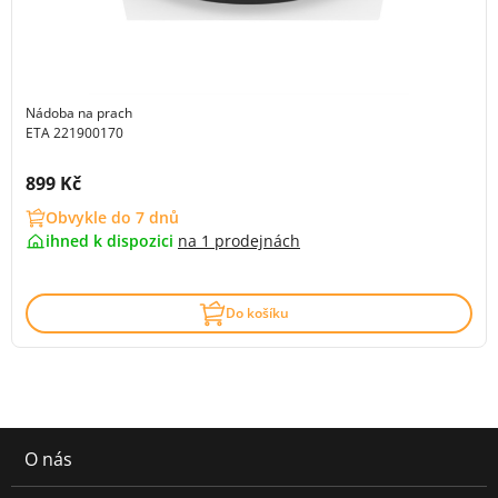
Nádoba na prach
ETA 221900170
Cena s DPH:
899 Kč
Obvykle do 7 dnů
ihned k dispozici
na
1 prodejnách
Do košíku
O nás