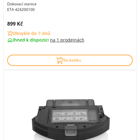
Dokovací stanice
ETA 424200100
Cena s DPH:
899 Kč
Obvykle do 7 dnů
ihned k dispozici
na
1 prodejnách
Do košíku