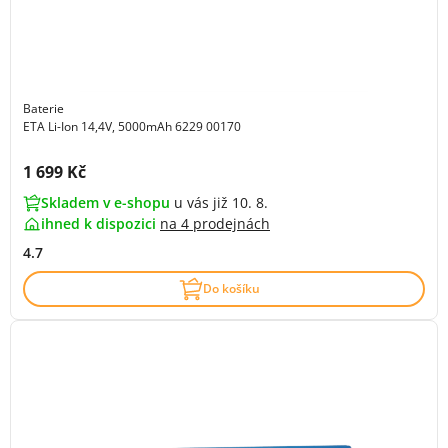
Baterie
ETA Li-Ion 14,4V, 5000mAh 6229 00170
Cena s DPH:
1 699 Kč
Skladem v e-shopu
u vás již 10. 8.
ihned k dispozici
na
4 prodejnách
4.7
Do košíku