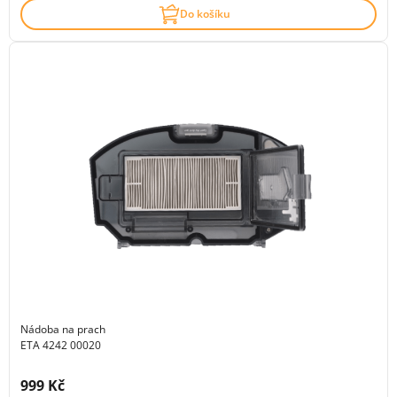
Do košíku
Nádoba na prach
ETA 4242 00020
Cena s DPH:
999 Kč