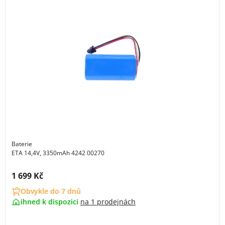
Baterie
ETA 14,4V, 3350mAh 4242 00270
Cena s DPH:
1 699 Kč
Obvykle do 7 dnů
ihned k dispozici
na
1 prodejnách