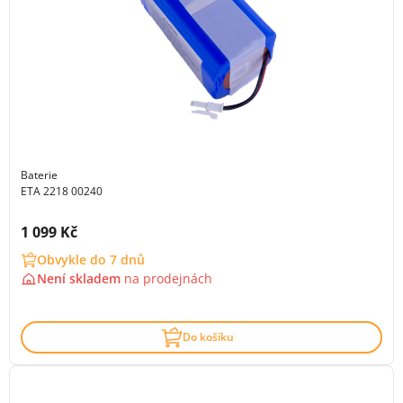
Baterie
ETA 2218 00240
Cena s DPH:
1 099 Kč
Obvykle do 7 dnů
Není skladem
na
prodejnách
Do košíku