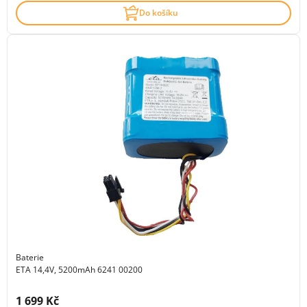
Do košíku
Baterie
ETA 14,4V, 5200mAh 6241 00200
Cena s DPH:
1 699 Kč