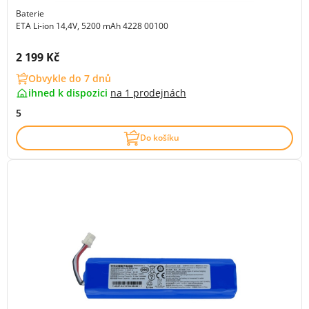
Baterie
ETA Li-ion 14,4V, 5200 mAh 4228 00100
Cena s DPH:
2 199 Kč
Obvykle do 7 dnů
ihned k dispozici
na
1 prodejnách
5
Do košíku