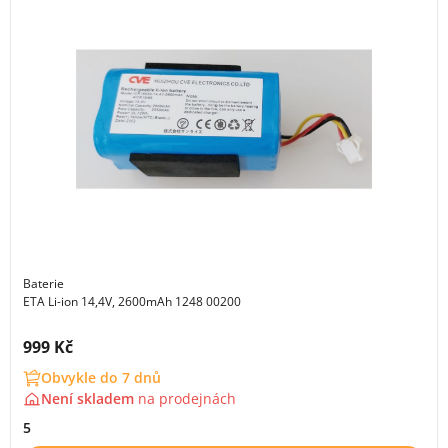
Baterie
ETA Li-ion 14,4V, 2600mAh 1248 00200
Cena s DPH:
999 Kč
Obvykle do 7 dnů
Není skladem
na
prodejnách
5