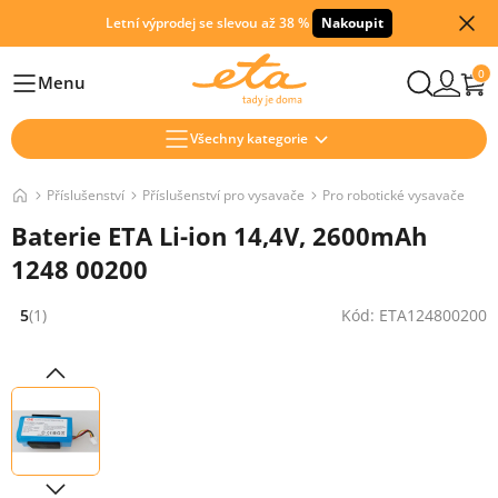
Letní výprodej se slevou až 38 %
Nakoupit
0
Menu
Hlavní
Všechny kategorie
Příslušenství
Příslušenství pro vysavače
Pro robotické vysavače
Baterie ETA Li-ion 14,4V, 2600mAh
1248 00200
5
(1)
Kód: ETA124800200
Hodnocení: 5 z 5 (1 recenzí)