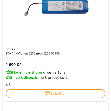
Baterie
ETA 14,4V Li-ion 5200 mAh 5229 00180
Cena s DPH:
1 699 Kč
Skladem v e-shopu
u vás již 10. 8.
ihned k dispozici
na
3 prodejnách
4.8
Do košíku