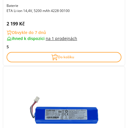
Baterie
ETA Li-ion 14,4V, 5200 mAh 4228 00100
Cena s DPH:
2 199 Kč
Obvykle do 7 dnů
ihned k dispozici
na
1 prodejnách
5
Do košíku