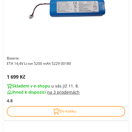
Baterie
ETA 14,4V Li-ion 5200 mAh 5229 00180
Cena s DPH:
1 699 Kč
Skladem v e-shopu
u vás již 11. 8.
ihned k dispozici
na
3 prodejnách
4.8
Do košíku