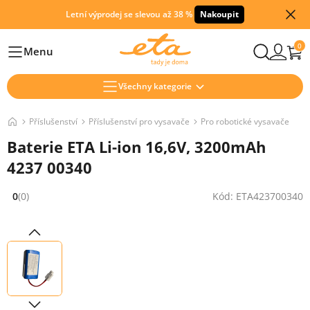
Letní výprodej se slevou až 38 %
Nakoupit
0
Menu
Hlavní
Všechny kategorie
Příslušenství
Příslušenství pro vysavače
Pro robotické vysavače
Baterie ETA Li-ion 16,6V, 3200mAh
4237 00340
0
(0)
Kód: ETA423700340
Hodnocení: 0 z 5 (0 recenzí)