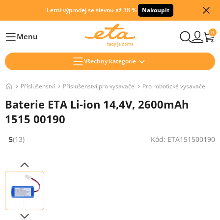
Letní výprodej se slevou až 38 %
Nakoupit
0
Menu
Hlavní
Všechny kategorie
Příslušenství
Příslušenství pro vysavače
Pro robotické vysavače
Baterie ETA Li-ion 14,4V, 2600mAh
1515 00190
5
(13)
Kód: ETA151500190
Hodnocení: 5 z 5 (13 recenzí)