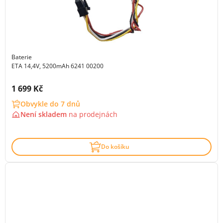
Baterie
ETA 14,4V, 5200mAh 6241 00200
Cena s DPH:
1 699 Kč
Obvykle do 7 dnů
Není skladem
na
prodejnách
Do košíku