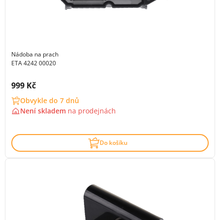
Nádoba na prach
ETA 4242 00020
Cena s DPH:
999 Kč
Obvykle do 7 dnů
Není skladem
na
prodejnách
Do košíku