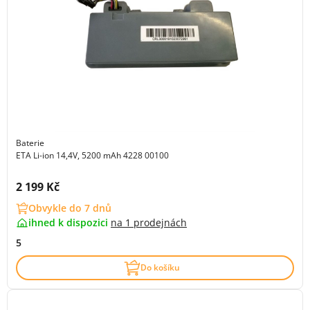
Baterie
ETA Li-ion 14,4V, 5200 mAh 4228 00100
Cena s DPH:
2 199 Kč
Obvykle do 7 dnů
ihned k dispozici
na
1 prodejnách
5
Do košíku