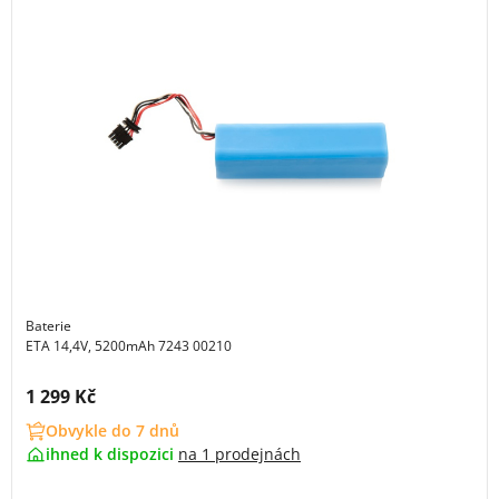
Baterie
ETA 14,4V, 5200mAh 7243 00210
Cena s DPH:
1 299 Kč
Obvykle do 7 dnů
ihned k dispozici
na
1 prodejnách