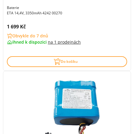
Baterie
ETA 14,4V, 3350mAh 4242 00270
Cena s DPH:
1 699 Kč
Obvykle do 7 dnů
ihned k dispozici
na
1 prodejnách
Do košíku