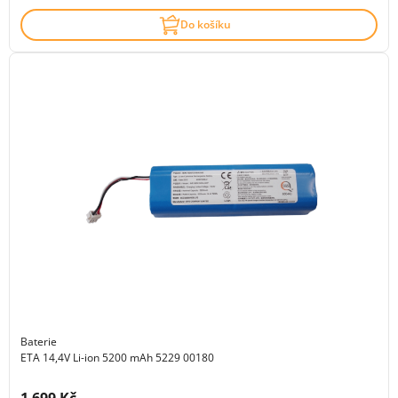
Do košíku
Baterie
ETA 14,4V Li-ion 5200 mAh 5229 00180
Cena s DPH: