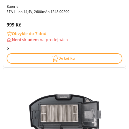
Baterie
ETA Li-ion 14,4V, 2600mAh 1248 00200
Cena s DPH:
999 Kč
Obvykle do 7 dnů
Není skladem
na
prodejnách
5
Do košíku