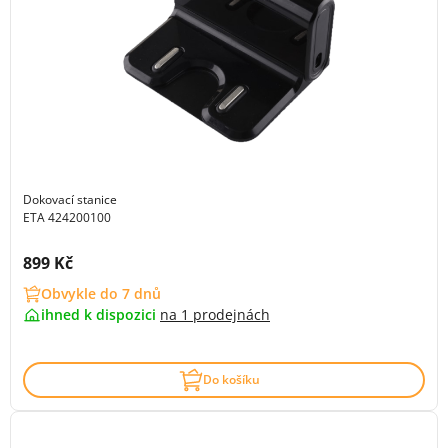
Dokovací stanice
ETA 424200100
Cena s DPH:
899 Kč
Obvykle do 7 dnů
ihned k dispozici
na
1 prodejnách
Do košíku