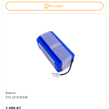
Do košíku
Baterie
ETA 2218 00240
Cena s DPH:
1 099 Kč