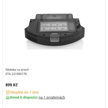
Nádoba na prach
ETA 221900170
Cena s DPH:
899 Kč
Obvykle do 7 dnů
ihned k dispozici
na
1 prodejnách