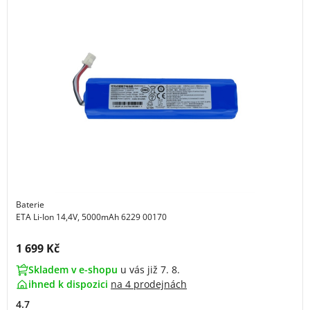
Baterie
ETA Li-Ion 14,4V, 5000mAh 6229 00170
Cena s DPH:
1 699 Kč
Skladem v e-shopu
u vás již 7. 8.
ihned k dispozici
na
4 prodejnách
4.7