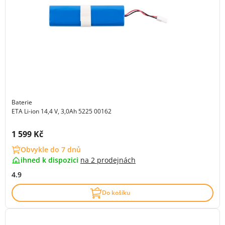
Baterie
ETA Li-ion 14,4 V, 3,0Ah 5225 00162
Cena s DPH:
1 599 Kč
Obvykle do 7 dnů
ihned k dispozici
na
2 prodejnách
4.9
Do košíku