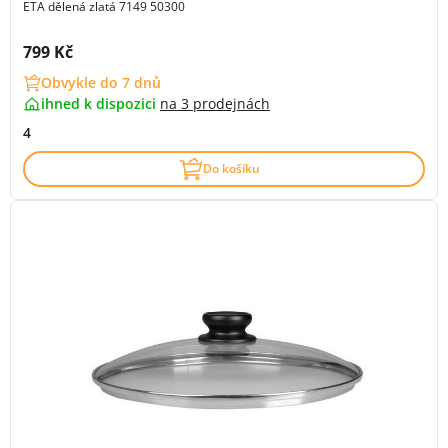
ETA dělená zlatá 7149 50300
Cena s DPH:
799 Kč
Obvykle do 7 dnů
ihned k dispozici
na
3 prodejnách
4
Do košíku