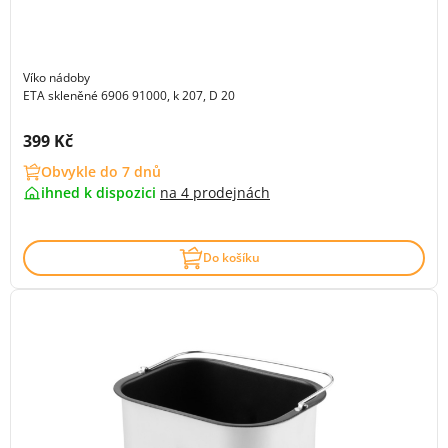
Víko nádoby
ETA skleněné 6906 91000, k 207, D 20
Cena s DPH:
399 Kč
Obvykle do 7 dnů
ihned k dispozici
na
4 prodejnách
Do košíku