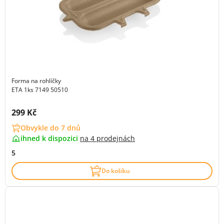
Forma na rohlíčky
ETA 1ks 7149 50510
Cena s DPH:
299 Kč
Obvykle do 7 dnů
ihned k dispozici
na
4 prodejnách
5
Do košíku