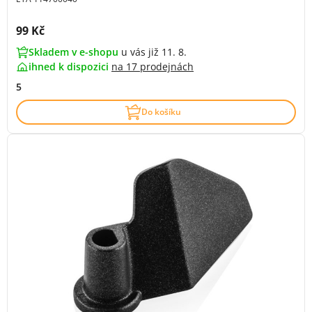
Cena s DPH:
99 Kč
Skladem v e-shopu
u vás již 11. 8.
ihned k dispozici
na
17 prodejnách
5
Do košíku