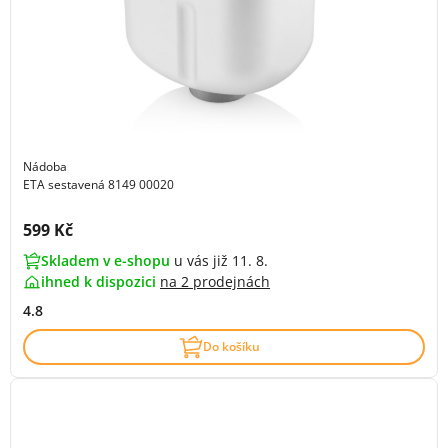
Nádoba
ETA sestavená 8149 00020
Cena s DPH:
599 Kč
Skladem v e-shopu
u vás již 11. 8.
ihned k dispozici
na
2 prodejnách
4.8
Do košíku