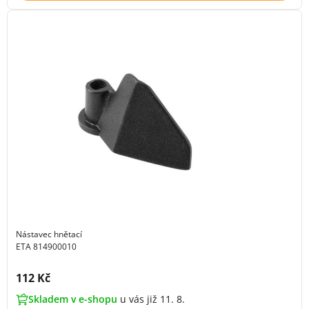
Nástavec hnětací
ETA 814900010
Cena s DPH:
112 Kč
Skladem v e-shopu
u vás již 11. 8.