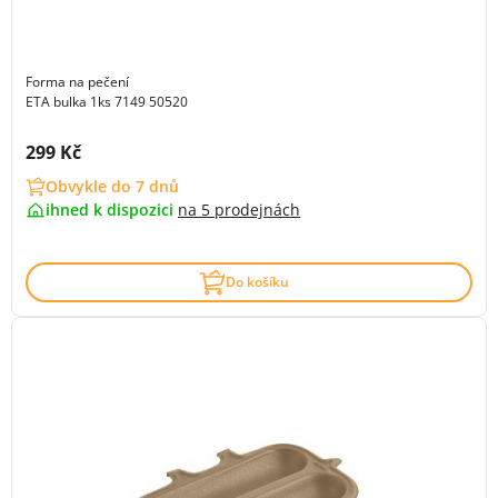
Forma na pečení
ETA bulka 1ks 7149 50520
Cena s DPH:
299 Kč
Obvykle do 7 dnů
ihned k dispozici
na
5 prodejnách
Do košíku