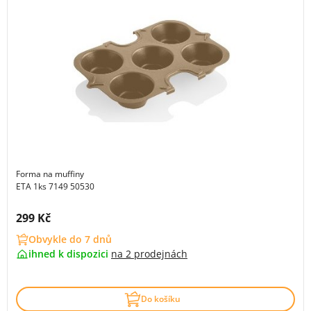
Forma na muffiny
ETA 1ks 7149 50530
Cena s DPH:
299 Kč
Obvykle do 7 dnů
ihned k dispozici
na
2 prodejnách
Do košíku