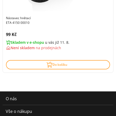
Nástavec hnětací
ETA 4150 00010
Cena s DPH:
99 Kč
Skladem v e-shopu
u vás již 11. 8.
Není skladem
na
prodejnách
Do košíku
O nás
Vše o nákupu