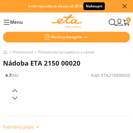
Letní výprodej se slevou až 38 %
Nakoupit
0
Menu
Hlavní
Všechny kategorie
Příslušenství
Příslušenství pro pekárny a nádobí
Nádoba ETA 2150 00020
4.7
(66)
Kód: ETA215000020
Hodnocení: 4.7 z 5 (66 recenzí)
Podrobný popis