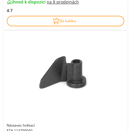
ihned k dispozici
na
8 prodejnách
4.7
Do košíku
Nástavec hnětací
ETA 114700040