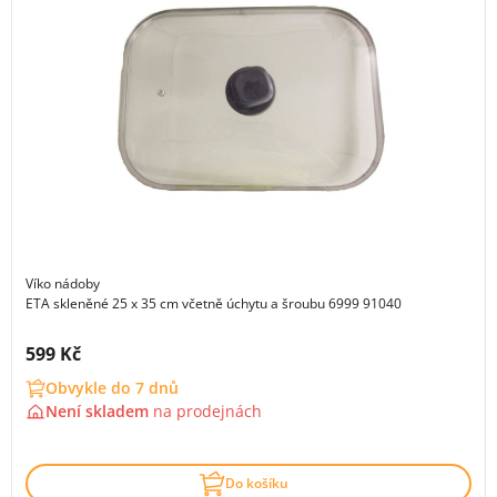
Víko nádoby
ETA skleněné 25 x 35 cm včetně úchytu a šroubu 6999 91040
Cena s DPH:
599 Kč
Obvykle do 7 dnů
Není skladem
na
prodejnách
Do košíku