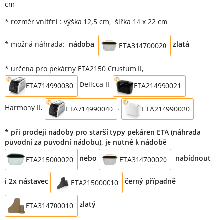
cm
* rozměr vnitřní : výška 12,5 cm, šířka 14 x 22 cm
* možná náhrada:
nádoba
zlatá
ETA314700020
* určena pro pekárny ETA2150 Crustum II,
Delicca II,
ETA714990030
ETA214990021
Harmony II,
,
ETA714990040
ETA214990020
* při prodeji nádoby pro starší typy pekáren ETA (náhrada
původní za původní nádobu),
je nutné k nádobě
nebo
nabídnout
ETA215000020
ETA314700020
i 2x nástavec
černý případně
ETA215000010
zlatý
ETA314700010