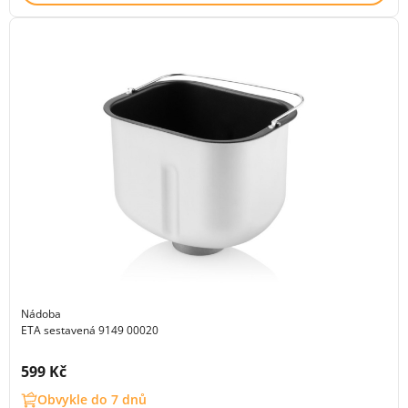
Nádoba
ETA sestavená 9149 00020
Cena s DPH:
599 Kč
Obvykle do 7 dnů