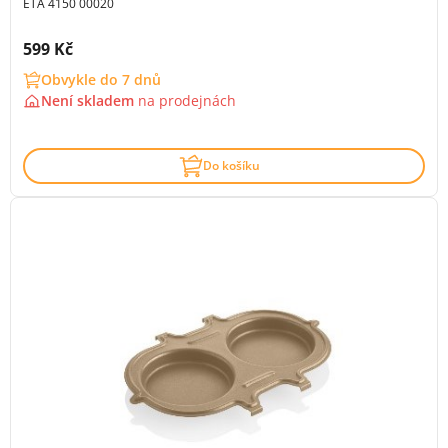
ETA 4150 00020
Cena s DPH:
599 Kč
Obvykle do 7 dnů
Není skladem
na
prodejnách
Do košíku