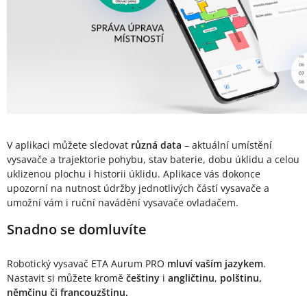
V aplikaci můžete sledovat
různá data
– aktuální umístění
vysavače a trajektorie pohybu, stav baterie, dobu úklidu a celou
uklizenou plochu i historii úklidu. Aplikace vás dokonce
upozorní na nutnost údržby jednotlivých částí vysavače a
umožní vám i ruční navádění vysavače ovladačem.
Snadno se domluvíte
Robotický vysavač ETA Aurum PRO
mluví vaším jazykem
.
Nastavit si můžete kromě
češtiny
i
angličtinu
,
polštinu,
němčinu či francouzštinu.