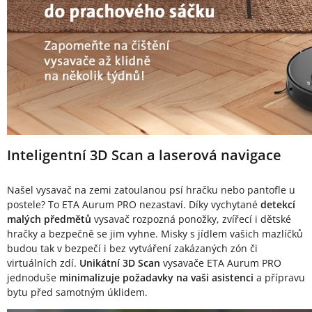
Inteligentní 3D Scan a laserová navigace
Našel vysavač na zemi zatoulanou psí hračku nebo pantofle u
postele? To ETA Aurum PRO nezastaví. Díky vychytané
detekcí
malých předmětů
vysavač rozpozná ponožky, zvířecí i dětské
hračky a bezpečně se jim vyhne. Misky s jídlem vašich mazlíčků
budou tak v bezpečí i bez vytváření zakázaných zón či
virtuálních zdí.
Unikátní 3D Scan
vysavače ETA Aurum PRO
jednoduše
minimalizuje požadavky na vaši asistenci
a přípravu
bytu před samotným úklidem.