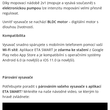
Díky mopovací nádobě 2v1 (mopuje a vysává současně) s
elektronickou pumpou
lze intenzitu mopování velmi přesně
regulovat.
Uvnitř vysavače se nachází
BLDC motor
– digitální motor s
dlouhou životností.
Kompatibilita
Vysavač snadno spárujete s mobilním telefonem pomocí vaší
Wi-Fi sítě
. Aplikace ETA SMART je
zdarma ke stažení
z Google
Play nebo App Store a je kompatibilní s operačními systémy
Android 6.0 (a novější) a iOS 11.0 (a novější).
Párování vysavače
Potřebujete poradit s
párováním vašeho vysavače s aplikací
ETA SMART
? Mrkněte na naše návodné video, se kterým to
hravě zvládnete: