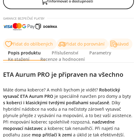
Informovat o dostupnosti
GARANCE BEZPEČNÉ PLATBY
Přidat do oblíbených
Přidat do porovnání
Návod
Popis produktu
Příslušenství
Parametry
Ke stažení
Recenze a hodnocení
Popis produktu
ETA Aurum PRO je připraven na všechno
Máte doma koberce? A mohli bychom je vidět?
Robotický
vysavač ETA Aurum PRO
je speciálně navržen pro domy a byty
s koberci i klasickými tvrdými podlahami současně
. Díky
hybridní nádobce na vodu a na nečistoty zároveň vysavač
plynule přejde z vysávání na mopování, a to bez vaší asistence.
Při mopování koberec spolehlivě rozpozná,
nadzvedne
mopovací nástavec
a koberec tak nenavlhčí. Při najetí na
podlahu zase
mop přitlačí k zemi
a úklid je tak efektivnější.