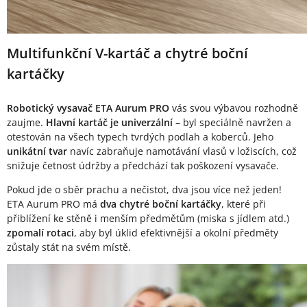
Multifunkční V-kartáč a chytré boční
kartáčky
Robotický vysavač ETA Aurum PRO
vás svou výbavou rozhodně
zaujme.
Hlavní kartáč je univerzální
– byl speciálně navržen a
otestován na všech typech tvrdých podlah a koberců. Jeho
unikátní tvar
navíc zabraňuje namotávání vlasů v ložiscích, což
snižuje četnost údržby a předchází tak poškození vysavače.
Pokud jde o sběr prachu a nečistot, dva jsou více než jeden!
ETA Aurum PRO má
dva chytré boční kartáčky
, které při
přiblížení ke stěně i menším předmětům (miska s jídlem atd.)
zpomalí rotaci
, aby byl úklid efektivnější a okolní předměty
zůstaly stát na svém místě.