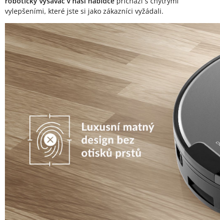
robotický vysavač v naší nabídce
přichází s chytrými
vylepšeními, které jste si jako zákazníci vyžádali.