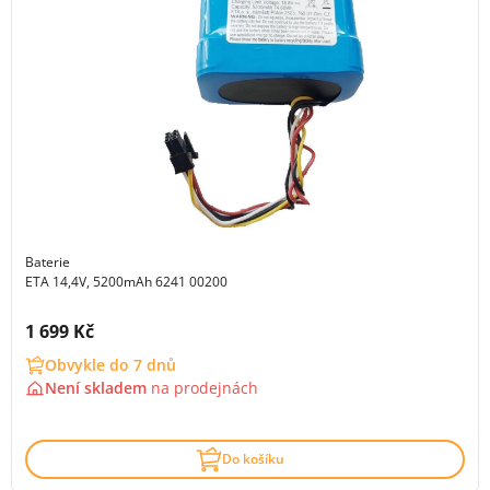
Baterie
ETA 14,4V, 5200mAh 6241 00200
Cena s DPH:
1 699 Kč
Obvykle do 7 dnů
Není skladem
na
prodejnách
Do košíku