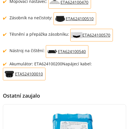
Mopovací nástavec:
ETA624100470
Zásobník na nečistoty:
ETA624100510
Těsnění a přepážka zásobníku:
ETA624100570
Nástroj na čištění:
ETA624100540
Akumulátor: ETA624100200Napájecí kabel:
ETA524100010
Ostatní zaujalo