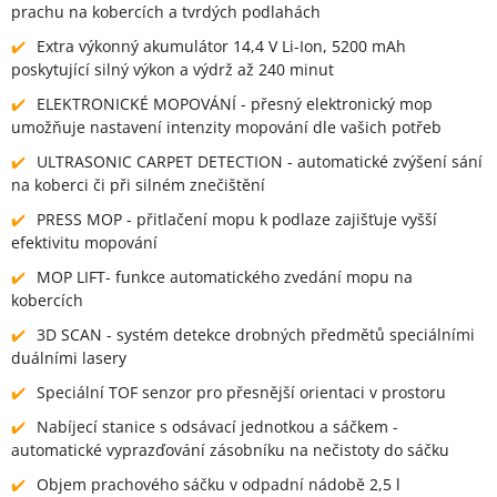
prachu na kobercích a tvrdých podlahách
Extra výkonný akumulátor 14,4 V Li-Ion, 5200 mAh
poskytující silný výkon a výdrž až 240 minut
ELEKTRONICKÉ MOPOVÁNÍ - přesný elektronický mop
umožňuje nastavení intenzity mopování dle vašich potřeb
ULTRASONIC CARPET DETECTION - automatické zvýšení sání
na koberci či při silném znečištění
PRESS MOP - přitlačení mopu k podlaze zajišťuje vyšší
efektivitu mopování
MOP LIFT- funkce automatického zvedání mopu na
kobercích
3D SCAN - systém detekce drobných předmětů speciálními
duálními lasery
Speciální TOF senzor pro přesnější orientaci v prostoru
Nabíjecí stanice s odsávací jednotkou a sáčkem -
automatické vyprazďování zásobníku na nečistoty do sáčku
Objem prachového sáčku v odpadní nádobě 2,5 l