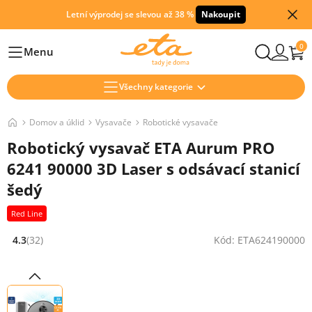
Letní výprodej se slevou až 38 %
Nakoupit
0
Menu
Hlavní
Všechny kategorie
Domov a úklid
Vysavače
Robotické vysavače
Robotický vysavač ETA Aurum PRO
6241 90000 3D Laser s odsávací stanicí
šedý
Red Line
4.3
(32)
Kód: ETA624190000
Hodnocení: 4.3 z 5 (32 recenzí)