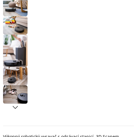
Výkonný robotický vysavač s odsávací stanicí, 3D Scanem,