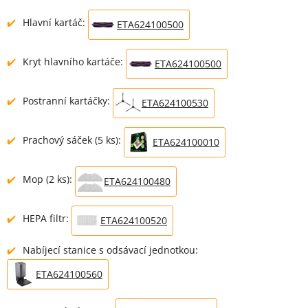
Hlavní kartáč:
ETA624100500
Kryt hlavního kartáče:
ETA624100500
Postranní kartáčky:
ETA624100530
Prachový sáček (5 ks):
ETA624100010
Mop (2 ks):
ETA624100480
HEPA filtr:
ETA624100520
Nabíjecí stanice s odsávací jednotkou:
ETA624100560