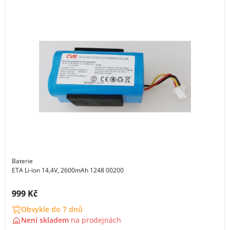
Baterie
ETA Li-ion 14,4V, 2600mAh 1248 00200
Cena s DPH:
999 Kč
Obvykle do 7 dnů
Není skladem
na
prodejnách