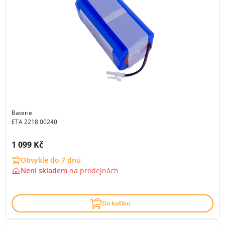
Baterie
ETA 2218 00240
Cena s DPH:
1 099 Kč
Obvykle do 7 dnů
Není skladem
na
prodejnách
Do košíku