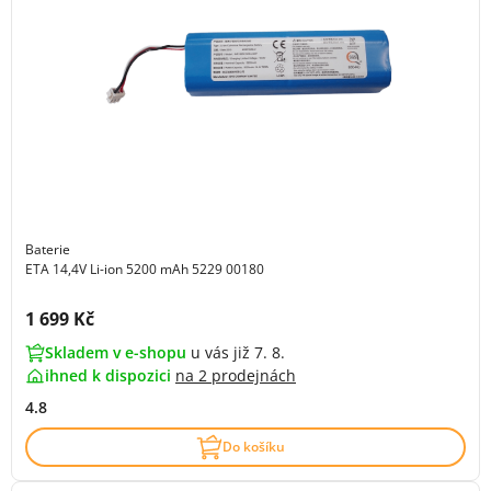
Baterie
ETA 14,4V Li-ion 5200 mAh 5229 00180
Cena s DPH:
1 699 Kč
Skladem v e-shopu
u vás již 7. 8.
ihned k dispozici
na
2 prodejnách
4.8
Do košíku