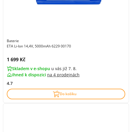
Baterie
ETA Li-Ion 14,4V, 5000mAh 6229 00170
Cena s DPH:
1 699 Kč
Skladem v e-shopu
u vás již 7. 8.
ihned k dispozici
na
4 prodejnách
4.7
Do košíku