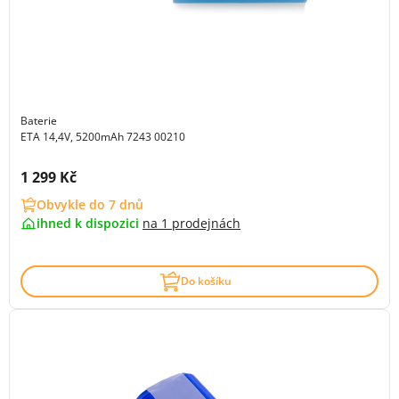
Baterie
ETA 14,4V, 5200mAh 7243 00210
Cena s DPH:
1 299 Kč
Obvykle do 7 dnů
ihned k dispozici
na
1 prodejnách
Do košíku