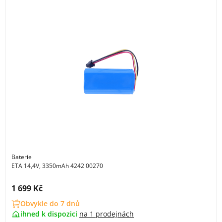
Baterie
ETA 14,4V, 3350mAh 4242 00270
Cena s DPH:
1 699 Kč
Obvykle do 7 dnů
ihned k dispozici
na
1 prodejnách