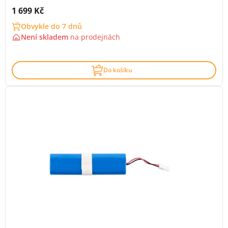
Cena s DPH:
1 699 Kč
Obvykle do 7 dnů
Není skladem
na
prodejnách
Do košíku