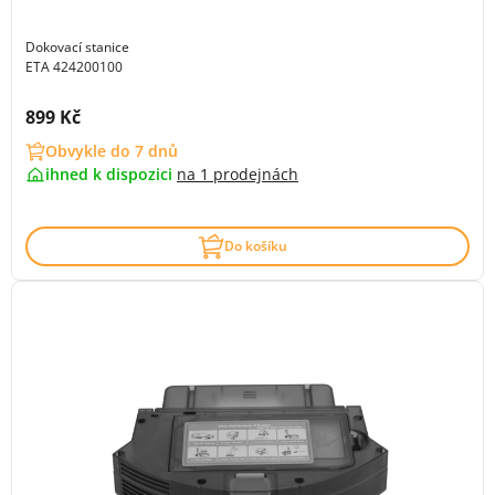
Dokovací stanice
ETA 424200100
Cena s DPH:
899 Kč
Obvykle do 7 dnů
ihned k dispozici
na
1 prodejnách
Do košíku