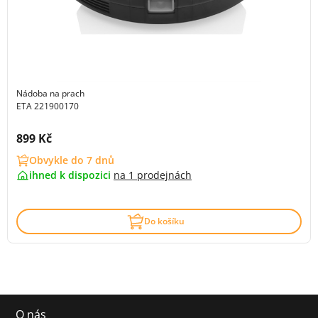
Nádoba na prach
ETA 221900170
Cena s DPH:
899 Kč
Obvykle do 7 dnů
ihned k dispozici
na
1 prodejnách
Do košíku
O nás