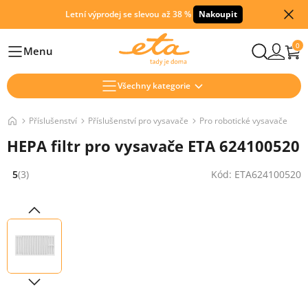
Letní výprodej se slevou až 38 %
Nakoupit
0
Menu
Hlavní
Všechny kategorie
Příslušenství
Příslušenství pro vysavače
Pro robotické vysavače
HEPA filtr pro vysavače ETA 624100520
5
(3)
Kód: ETA624100520
Hodnocení: 5 z 5 (3 recenzí)