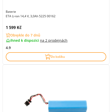
Baterie
ETA Li-ion 14,4 V, 3,0Ah 5225 00162
Cena s DPH:
1 599 Kč
Obvykle do 7 dnů
ihned k dispozici
na
2 prodejnách
4.9
Do košíku