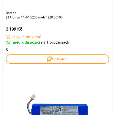
Baterie
ETA Li-ion 14,4V, 5200 mAh 4228 00100
Cena s DPH:
2 199 Kč
Obvykle do 7 dnů
ihned k dispozici
na
1 prodejnách
5
Do košíku