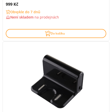
Cena s DPH:
999 Kč
Obvykle do 7 dnů
Není skladem
na
prodejnách
Do košíku