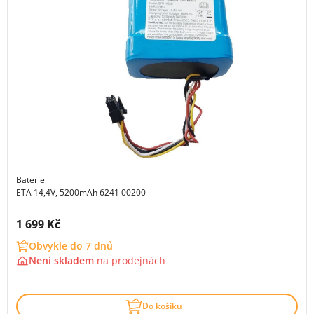
Baterie
ETA 14,4V, 5200mAh 6241 00200
Cena s DPH:
1 699 Kč
Obvykle do 7 dnů
Není skladem
na
prodejnách
Do košíku