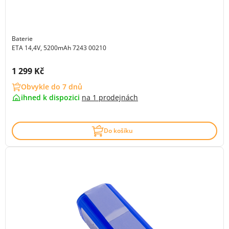
Baterie
ETA 14,4V, 5200mAh 7243 00210
Cena s DPH:
1 299 Kč
Obvykle do 7 dnů
ihned k dispozici
na
1 prodejnách
Do košíku