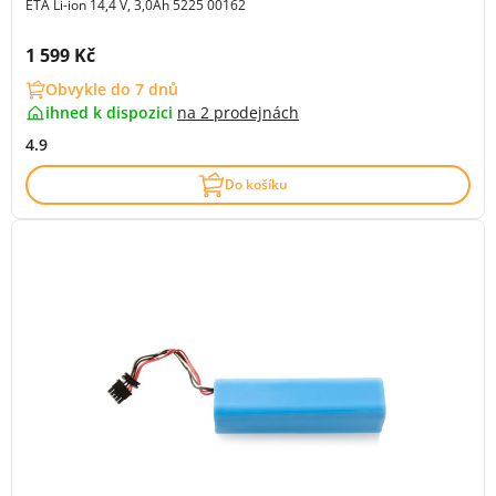
ETA Li-ion 14,4 V, 3,0Ah 5225 00162
Cena s DPH:
1 599 Kč
Obvykle do 7 dnů
ihned k dispozici
na
2 prodejnách
4.9
Do košíku