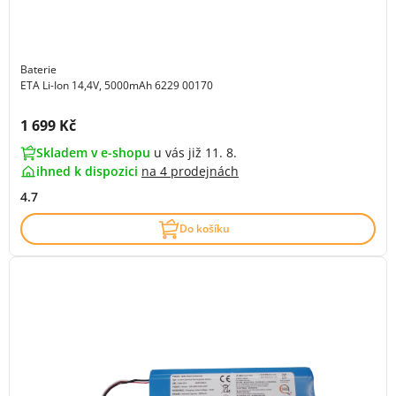
Baterie
ETA Li-Ion 14,4V, 5000mAh 6229 00170
Cena s DPH:
1 699 Kč
Skladem v e-shopu
u vás již 11. 8.
ihned k dispozici
na
4 prodejnách
4.7
Do košíku