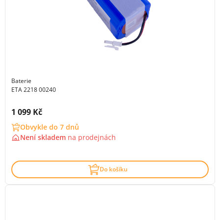
Baterie
ETA 2218 00240
Cena s DPH:
1 099 Kč
Obvykle do 7 dnů
Není skladem
na
prodejnách
Do košíku