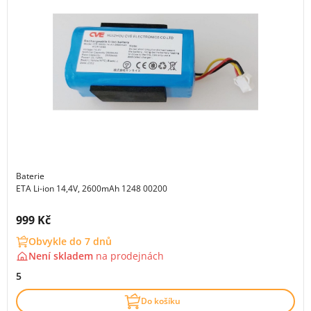
Baterie
ETA Li-ion 14,4V, 2600mAh 1248 00200
Cena s DPH:
999 Kč
Obvykle do 7 dnů
Není skladem
na
prodejnách
5
Do košíku