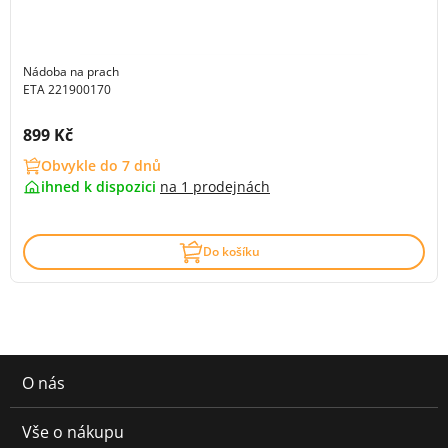
Nádoba na prach
ETA 221900170
Cena s DPH:
899 Kč
Obvykle do 7 dnů
ihned k dispozici
na
1 prodejnách
Do košíku
O nás
Vše o nákupu