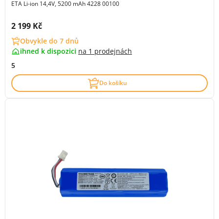
ETA Li-ion 14,4V, 5200 mAh 4228 00100
Cena s DPH:
2 199 Kč
Obvykle do 7 dnů
ihned k dispozici
na
1 prodejnách
5
Do košíku