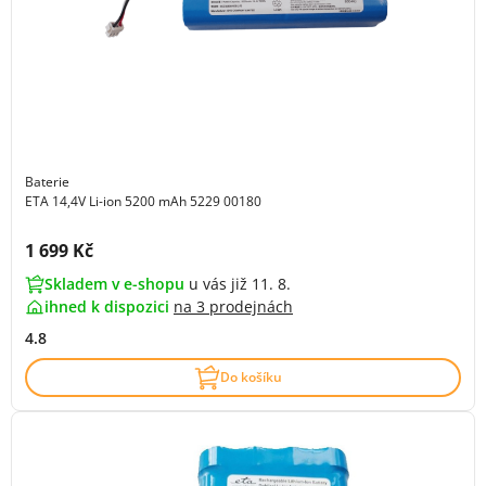
Baterie
ETA 14,4V Li-ion 5200 mAh 5229 00180
Cena s DPH:
1 699 Kč
Skladem v e-shopu
u vás již 11. 8.
ihned k dispozici
na
3 prodejnách
4.8
Do košíku