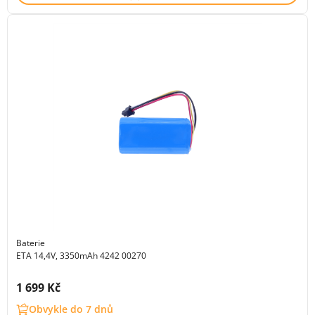
Baterie
ETA 14,4V, 3350mAh 4242 00270
Cena s DPH:
1 699 Kč
Obvykle do 7 dnů