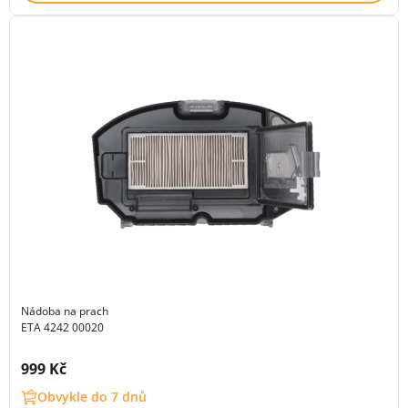
Nádoba na prach
ETA 4242 00020
Cena s DPH:
999 Kč
Obvykle do 7 dnů