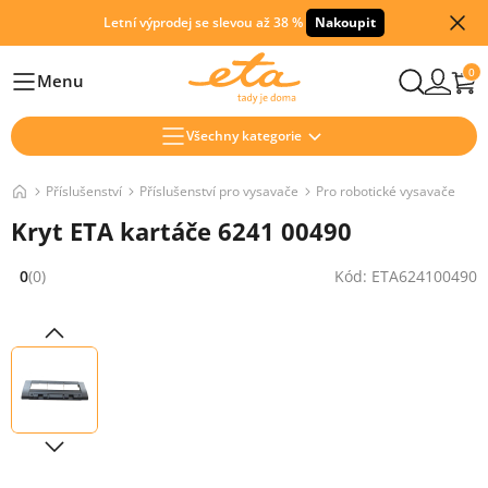
Letní výprodej se slevou až 38 %
Nakoupit
0
Menu
Hlavní
Všechny kategorie
Příslušenství
Příslušenství pro vysavače
Pro robotické vysavače
Kryt ETA kartáče 6241 00490
0
(0)
Kód: ETA624100490
Hodnocení: 0 z 5 (0 recenzí)