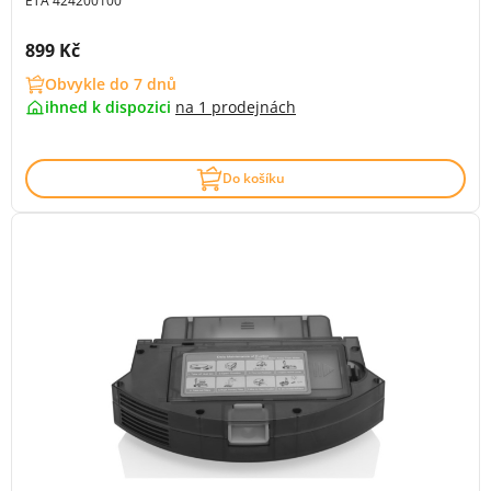
ETA 424200100
Cena s DPH:
899 Kč
Obvykle do 7 dnů
ihned k dispozici
na
1 prodejnách
Do košíku