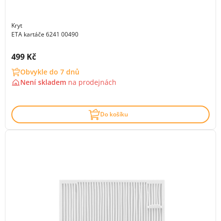
Kryt
ETA kartáče 6241 00490
Cena s DPH:
499 Kč
Obvykle do 7 dnů
Není skladem
na
prodejnách
Do košíku