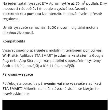
2
Na jeden zátah vysavač ETA Aurum
vytře až 70 m
podlah
. Díky
mopovací nádobě 2v1 (mopuje a vysává současně) s
elektronickou pumpou
lze intenzitu mopování velmi přesně
regulovat.
Uvnitř vysavače se nachází
BLDC motor
– digitální motor s
dlouhou životností.
Kompatibilita
Vysavač snadno spárujete s mobilním telefonem pomocí vaší
Wi-Fi sítě
. Aplikace ETA SMART je
zdarma ke stažení
z Google
Play nebo App Store a je kompatibilní s operačními systémy
Android 6.0 (a novější) a iOS 11.0 (a novější).
Párování vysavače
Potřebujete poradit s
párováním vašeho vysavače s aplikací
ETA SMART
? Mrkněte na naše návodné video, se kterým to
hravě zvládnete: