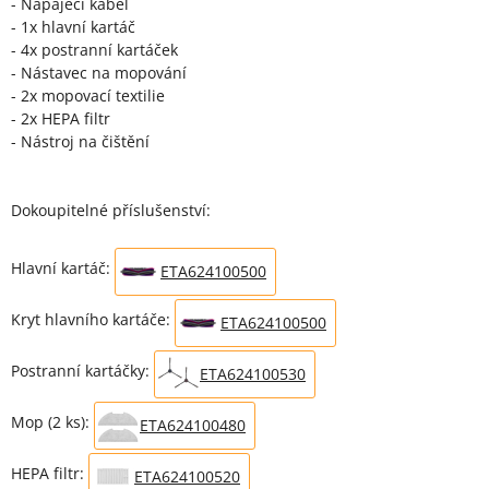
- Napájecí kabel
- 1x hlavní kartáč
- 4x postranní kartáček
- Nástavec na mopování
- 2x mopovací textilie
- 2x HEPA filtr
- Nástroj na čištění
Dokoupitelné příslušenství:
Hlavní kartáč:
ETA624100500
Kryt hlavního kartáče:
ETA624100500
Postranní kartáčky:
ETA624100530
Mop (2 ks):
ETA624100480
HEPA filtr:
ETA624100520