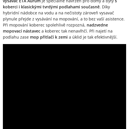
vysavač ETA Aurum
je speciálně navržen pro domy a byty
s
koberci i klasickými tvrdými podlahami současně
. Díky
hybridní nádobce na vodu a na nečistoty zároveň vysavač
plynule přejde z vysávání na mopování, a to bez vaší asistence.
Při mopování koberec spolehlivě rozpozná,
nadzvedne
mopovací nástavec
a koberec tak nenavlhčí. Při najetí na
podlahu zase
mop přitlačí k zemi
a úklid je tak efektivnější.