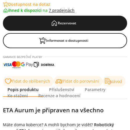
Dostupnost na dotaz
ihned k dispozici
na
7 prodejnách
Rezervovat
Informovat o dostupnosti
GARANCE BEZPEČNÉ PLATBY
Přidat do oblíbených
Přidat do porovnání
Návod
Popis produktu
Příslušenství
Parametry
Ke stažení
Recenze a hodnocení
Popis produktu
ETA Aurum je připraven na všechno
Máte doma koberce? A mohli bychom je vidět?
Robotický