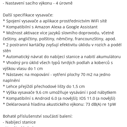
- Nastavení sacího výkonu - 4 úrovně
Další specifikace vysavače:
* Spojení vysavače a aplikace prostřednictvím WiFi sítě
* Kompatibilní s Amazon Alexa a Google Assistant
* Možnost aktivace více jazyků slovního doprovodu, včetně
češtiny, angličtiny, polštiny, němčiny, francounzštiny, apod.
* 2 postranní kartáčky zvyšují efektivitu úklidu v rozích a podél
stěn
* Automatický návrat do nabíjecí stanice a nabití akumulátoru
* Vhodný pro úklid všech typů tvrdých podlah a koberců s
výškou vlasu do 1 cm
* Nástavec na mopování - vytření plochy 70 m2 na jedno
naplnění
* Lehce přejíždí přechodové lišty do 1,5 cm
* Výška vysavače 9,6 cm umožňuje vysávání i pod nábytkem
* Kompatibilní s Android 6.0 (a novější); IOS 11.0 (a novější)
* Deklarovaná hladina akustického výkonu: 73 dB(A) re 1pW
Bohaté příslušenství součástí balení:
- Nabíjecí stanice