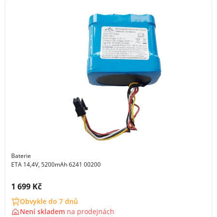
Baterie
ETA 14,4V, 5200mAh 6241 00200
Cena s DPH:
1 699 Kč
Obvykle do 7 dnů
Není skladem
na
prodejnách