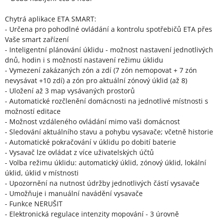
Chytrá aplikace ETA SMART:
- Určena pro pohodlné ovládání a kontrolu spotřebičů ETA přes
Vaše smart zařízení
- Inteligentní plánování úklidu - možnost nastavení jednotlivých
dnů, hodin i s možností nastavení režimu úklidu
- Vymezení zakázaných zón a zdí (7 zón nemopovat + 7 zón
nevysávat +10 zdí) a zón pro aktuální zónový úklid (až 8)
- Uložení až 3 map vysávaných prostorů
- Automatické rozčlenění domácnosti na jednotlivé místnosti s
možností editace
- Možnost vzdáleného ovládání mimo vaši domácnost
- Sledování aktuálního stavu a pohybu vysavače; včetně historie
- Automatické pokračování v úklidu po dobití baterie
- Vysavač lze ovládat z více uživatelských účtů
- Volba režimu úklidu: automatický úklid, zónový úklid, lokální
úklid, úklid v místnosti
- Upozornění na nutnost údržby jednotlivých částí vysavače
- Umožňuje i manuální navádění vysavače
- Funkce NERUŠIT
- Elektronická regulace intenzity mopování - 3 úrovně