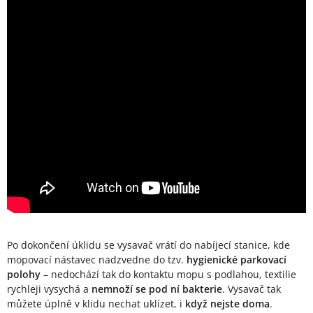
Po dokončení úklidu se vysavač vrátí do nabíjecí stanice, kde
mopovací nástavec nadzvedne do tzv.
hygienické parkovací
polohy
– nedochází tak do kontaktu mopu s podlahou, textilie
rychleji vysychá a
nemnoží se pod ní bakterie
. Vysavač tak
můžete úplně v klidu nechat uklízet, i
když nejste doma
.