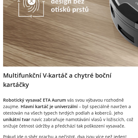
Multifunkční V-kartáč a chytré boční
kartáčky
Robotický vysavač ETA Aurum
vás svou výbavou rozhodně
zaujme.
Hlavní kartáč je univerzální
– byl speciálně navržen a
otestován na všech typech tvrdých podlah a koberců. Jeho
unikátní tvar
navíc zabraňuje namotávání vlasů v ložiscích, což
snižuje četnost údržby a předchází tak poškození vysavače.
Pokud jde o sběr prachu a nečistot, dva jsou více než jeden!