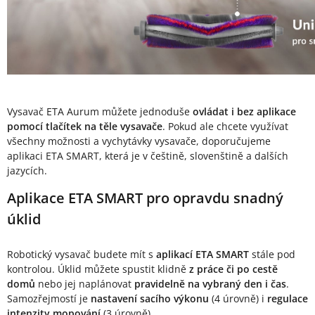
Vysavač ETA Aurum můžete jednoduše
ovládat i bez aplikace
pomocí tlačítek na těle vysavače
. Pokud ale chcete využívat
všechny možnosti a vychytávky vysavače, doporučujeme
aplikaci ETA SMART, která je v češtině, slovenštině a dalších
jazycích.
Aplikace ETA SMART pro opravdu snadný
úklid
Robotický vysavač budete mít s
aplikací ETA SMART
stále pod
kontrolou. Úklid můžete spustit klidně
z práce či po cestě
domů
nebo jej naplánovat
pravidelně na vybraný den i čas
.
Samozřejmostí je
nastavení sacího výkonu
(4 úrovně) i
regulace
intenzity mopování
(3 úrovně).