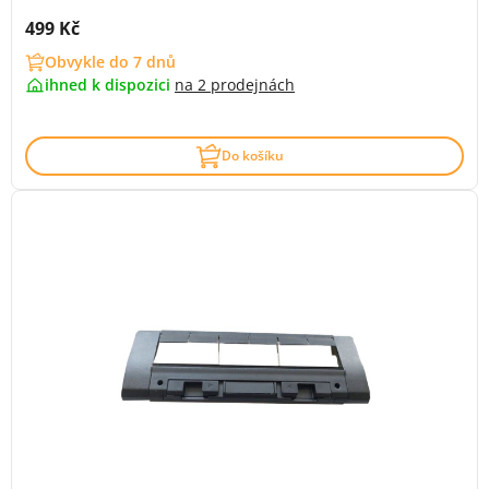
Cena s DPH:
499 Kč
Obvykle do 7 dnů
ihned k dispozici
na
2 prodejnách
Do košíku