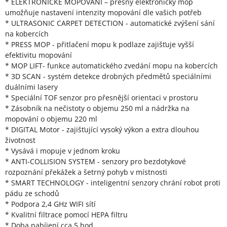
* ELEKTRONICKÉ MOPOVÁNÍ – přesný elektronický mop
umožňuje nastavení intenzity mopování dle vašich potřeb
* ULTRASONIC CARPET DETECTION - automatické zvýšení sání
na kobercích
* PRESS MOP - přitlačení mopu k podlaze zajišťuje vyšší
efektivitu mopování
* MOP LIFT- funkce automatického zvedání mopu na kobercích
* 3D SCAN - systém detekce drobných předmětů speciálními
duálními lasery
* Speciální TOF senzor pro přesnější orientaci v prostoru
* Zásobník na nečistoty o objemu 250 ml a nádržka na
mopování o objemu 220 ml
* DIGITAL Motor - zajišťující vysoký výkon a extra dlouhou
životnost
* Vysává i mopuje v jednom kroku
* ANTI-COLLISION SYSTEM - senzory pro bezdotykové
rozpoznání překážek a šetrný pohyb v místnosti
* SMART TECHNOLOGY - inteligentní senzory chrání robot proti
pádu ze schodů
* Podpora 2,4 GHz WIFI sítí
* Kvalitní filtrace pomocí HEPA filtru
* Doba nabíjení cca 5 hod.