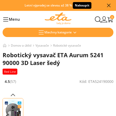
Letní výprodej se slevou až 38 %
Nakoupit
0
Menu
Hlavní
Všechny kategorie
Domov a úklid
Vysavače
Robotické vysavače
Robotický vysavač ETA Aurum 5241
90000 3D Laser šedý
Red Line
4.5
(57)
Kód: ETA524190000
Hodnocení: 4.5 z 5 (57 recenzí)