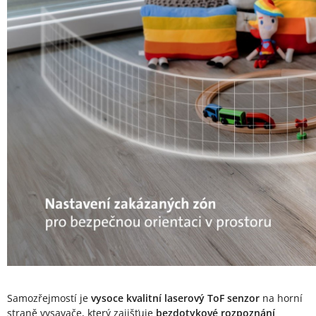
Samozřejmostí je
vysoce kvalitní laserový ToF senzor
na horní
straně vysavače, který zajišťuje
bezdotykové rozpoznání