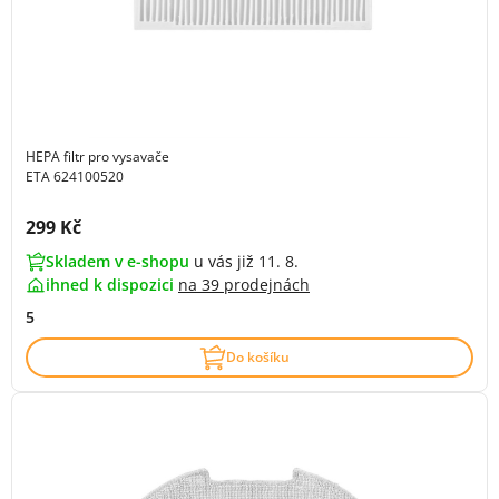
HEPA filtr pro vysavače
ETA 624100520
Cena s DPH:
299 Kč
Skladem v e-shopu
u vás již 11. 8.
ihned k dispozici
na
39 prodejnách
5
Do košíku