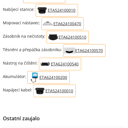
Nabíjecí stanice:
ETA524100010
Mopovací nástavec:
ETA624100470
Zásobník na nečistoty:
ETA624100510
Těsnění a přepážka zásobníku:
ETA624100570
Nástroj na čištění:
ETA624100540
Akumulátor:
ETA624100200
Napájecí kabel:
ETA524100010
Ostatní zaujalo