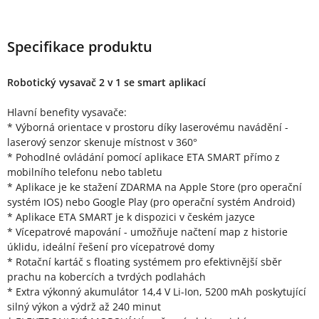
Specifikace produktu
Robotický vysavač 2 v 1 se smart aplikací
Hlavní benefity vysavače:
* Výborná orientace v prostoru díky laserovému navádění -
laserový senzor skenuje místnost v 360°
* Pohodlné ovládání pomocí aplikace ETA SMART přímo z
mobilního telefonu nebo tabletu
* Aplikace je ke stažení ZDARMA na Apple Store (pro operační
systém IOS) nebo Google Play (pro operační systém Android)
* Aplikace ETA SMART je k dispozici v českém jazyce
* Vícepatrové mapování - umožňuje načtení map z historie
úklidu, ideální řešení pro vícepatrové domy
* Rotační kartáč s floating systémem pro efektivnější sběr
prachu na kobercích a tvrdých podlahách
* Extra výkonný akumulátor 14,4 V Li-Ion, 5200 mAh poskytující
silný výkon a výdrž až 240 minut